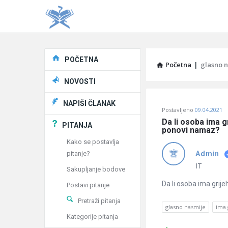
Explore
POČETNA
Početna
|
glasno 
NOVOSTI
Pitaj
NAPIŠI ČLANAK
Postavljeno
09.04.2021
Učene
Da li osoba ima g
PITANJA
ponovi namaz?
®
Kako se postavlja
pitanje?
Admin
Latest
IT
Sakupljanje bodove
Pitanja
Da li osoba ima grije
Postavi pitanje
Pretraži pitanja
glasno nasmije
ima 
Kategorije pitanja