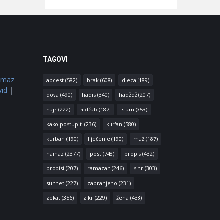
TAGOVI
amaz
abdest
(582)
brak
(608)
djeca
(189)
vid
|
dova
(490)
hadis
(340)
hadždž
(207)
hajz
(222)
hidžab
(187)
islam
(353)
kako postupiti
(236)
kur'an
(580)
kurban
(190)
liječenje
(190)
muž
(187)
namaz
(2377)
post
(748)
propis
(432)
propisi
(207)
ramazan
(246)
sihr
(303)
sunnet
(227)
zabranjeno
(231)
zekat
(356)
zikr
(229)
žena
(433)