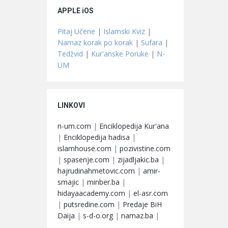
APPLE iOS
Pitaj Učene
|
Islamski Kviz
|
Namaz korak po korak
|
Sufara
|
Tedžvid
|
Kur'anske Poruke
|
N-
UM
LINKOVI
n-um.com
|
Enciklopedija Kur'ana
|
Enciklopedija hadisa
|
islamhouse.com
|
pozivistine.com
|
spasenje.com
|
zijadljakic.ba
|
hajrudinahmetovic.com
|
amir-
smajic
|
minber.ba
|
hidayaacademy.com
|
el-asr.com
|
putsredine.com
|
Predaje BiH
Daija
|
s-d-o.org
|
namaz.ba
|