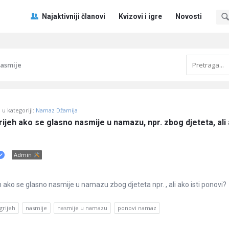
Pitaj
Pitaj
Najaktivniji članovi
Kvizovi i igre
Novosti
Učene
Učene
®
®
Navigacija
nasmije
u kategoriji:
Namaz Džamija
rijeh ako se glasno nasmije u namazu, npr. zbog djeteta, ali 
Admin
h ako se glasno nasmije u namazu zbog djeteta npr. , ali ako isti ponovi?
grijeh
nasmije
nasmije u namazu
ponovi namaz