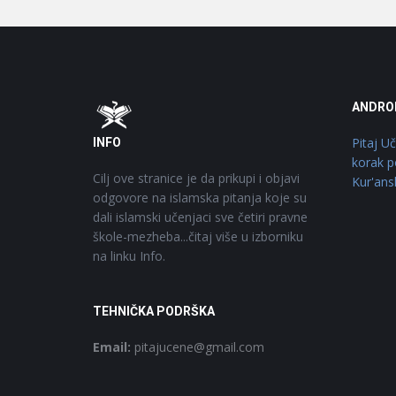
Footer
O
ANDRO
Pitaj U
INFO
korak p
Cilj ove stranice je da prikupi i objavi
Kur'ans
odgovore na islamska pitanja koje su
dali islamski učenjaci sve četiri pravne
škole-mezheba...čitaj više u izborniku
na linku Info.
TEHNIČKA PODRŠKA
Email:
pitajucene@gmail.com