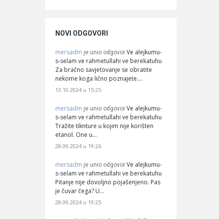
NOVI ODGOVORI
mersadm
Ve alejkumu-
je unio odgovor
s-selam ve rahmetullahi ve berekatuhu
Za bračno savjetovanje se obratite
nekome koga lično poznajete.…
13.10.2024 u 15:25
mersadm
Ve alejkumu-
je unio odgovor
s-selam ve rahmetullahi ve berekatuhu
Tražite tiknture u kojim nije korišten
etanol. One u…
28.09.2024 u 19:26
mersadm
Ve alejkumu-
je unio odgovor
s-selam ve rahmetullahi ve berekatuhu
Pitanje nije dovoljno pojašenjeno. Pas
je čuvar čega? U…
28.09.2024 u 19:25