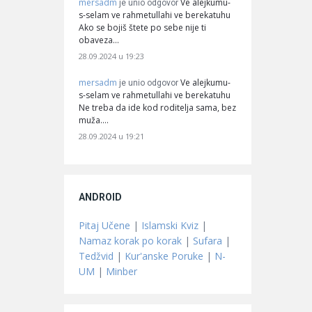
mersadm
Ve alejkumu-
je unio odgovor
s-selam ve rahmetullahi ve berekatuhu
Ako se bojiš štete po sebe nije ti
obaveza…
28.09.2024 u 19:23
mersadm
Ve alejkumu-
je unio odgovor
s-selam ve rahmetullahi ve berekatuhu
Ne treba da ide kod roditelja sama, bez
muža.…
28.09.2024 u 19:21
ANDROID
Pitaj Učene
|
Islamski Kviz
|
Namaz korak po korak
|
Sufara
|
Tedžvid
|
Kur'anske Poruke
|
N-
UM
|
Minber