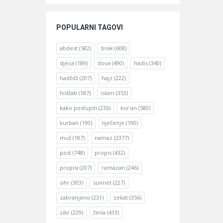
POPULARNI TAGOVI
abdest
(582)
brak
(608)
djeca
(189)
dova
(490)
hadis
(340)
hadždž
(207)
hajz
(222)
hidžab
(187)
islam
(353)
kako postupiti
(236)
kur'an
(580)
kurban
(190)
liječenje
(190)
muž
(187)
namaz
(2377)
post
(748)
propis
(432)
propisi
(207)
ramazan
(246)
sihr
(303)
sunnet
(227)
zabranjeno
(231)
zekat
(356)
zikr
(229)
žena
(433)