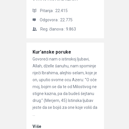
Pitanja :
22.415
Odgovora :
22.775
Reg. članova :
9.863
Članci
Kur'anske poruke
Govoreći nam o istinskoj ljubavi,
Allah, dželle šanuhu, nam spominje
riječi Ibrahima, alejhis-selam, koje je
on, uputio svome ocu Azeru: ”O oče
moj, bojim se da te od Milostivog ne
stigne kazna, pa da budeš šejtanu
drug.” (Merjem, 45) Istinska ljubav
jeste da se bojiš za one koje voliš da
...
Više