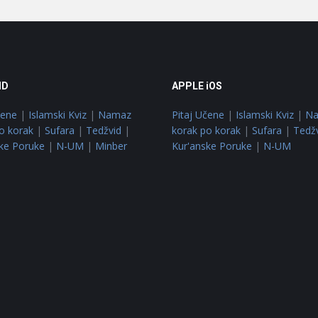
ID
APPLE iOS
čene
|
Islamski Kviz
|
Namaz
Pitaj Učene
|
Islamski Kviz
|
N
o korak
|
Sufara
|
Tedžvid
|
korak po korak
|
Sufara
|
Tedž
ke Poruke
|
N-UM
|
Minber
Kur'anske Poruke
|
N-UM