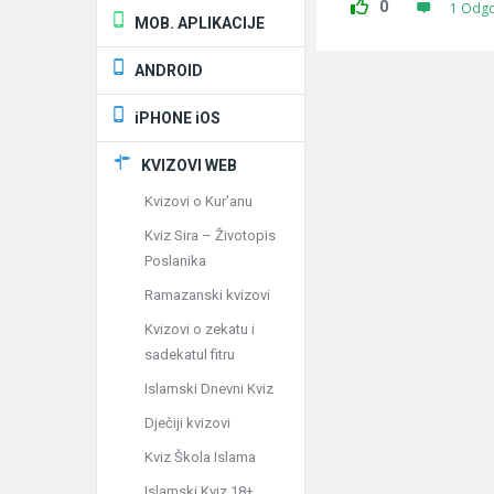
0
1 Odg
MOB. APLIKACIJE
ANDROID
iPHONE iOS
KVIZOVI WEB
Kvizovi o Kur'anu
Kviz Sira – Životopis
Poslanika
Ramazanski kvizovi
Kvizovi o zekatu i
sadekatul fitru
Islamski Dnevni Kviz
Dječiji kvizovi
Kviz Škola Islama
Islamski Kviz 18+