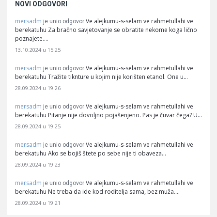
NOVI ODGOVORI
mersadm
Ve alejkumu-s-selam ve rahmetullahi ve
je unio odgovor
berekatuhu Za bračno savjetovanje se obratite nekome koga lično
poznajete.…
13.10.2024 u 15:25
mersadm
Ve alejkumu-s-selam ve rahmetullahi ve
je unio odgovor
berekatuhu Tražite tiknture u kojim nije korišten etanol. One u…
28.09.2024 u 19:26
mersadm
Ve alejkumu-s-selam ve rahmetullahi ve
je unio odgovor
berekatuhu Pitanje nije dovoljno pojašenjeno. Pas je čuvar čega? U…
28.09.2024 u 19:25
mersadm
Ve alejkumu-s-selam ve rahmetullahi ve
je unio odgovor
berekatuhu Ako se bojiš štete po sebe nije ti obaveza…
28.09.2024 u 19:23
mersadm
Ve alejkumu-s-selam ve rahmetullahi ve
je unio odgovor
berekatuhu Ne treba da ide kod roditelja sama, bez muža.…
28.09.2024 u 19:21