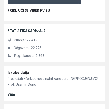
PRIKLJUČI SE VIBER KVIZU
STATISTIKA SADRŽAJA
Pitanja :
22.415
Odgovora :
22.775
Reg. članova :
9.863
Članci
Izreke daija
Preslušati kćerkicu nove nahifzane sure…NEPROCJENJIVO!
Prof. Jasmin Durić
Više