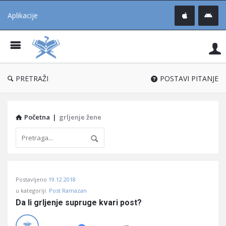
Aplikacije
Pit
Uč
®
PRETRAŽI
POSTAVI PITANJE
Početna
|
grljenje žene
Pitaj
Postavljeno
19.12.2018
Učene
u kategoriji:
Post Ramazan
®
Da li grljenje supruge kvari post?
Latest