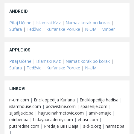
ANDROID
Pitaj Učene
|
Islamski Kviz
|
Namaz korak po korak
|
Sufara
|
Tedžvid
|
Kur'anske Poruke
|
N-UM
|
Minber
APPLE iOS
Pitaj Učene
|
Islamski Kviz
|
Namaz korak po korak
|
Sufara
|
Tedžvid
|
Kur'anske Poruke
|
N-UM
LINKOVI
n-um.com
|
Enciklopedija Kur'ana
|
Enciklopedija hadisa
|
islamhouse.com
|
pozivistine.com
|
spasenje.com
|
zijadljakic.ba
|
hajrudinahmetovic.com
|
amir-smajic
|
minber.ba
|
hidayaacademy.com
|
el-asr.com
|
putsredine.com
|
Predaje BiH Daija
|
s-d-o.org
|
namaz.ba
|