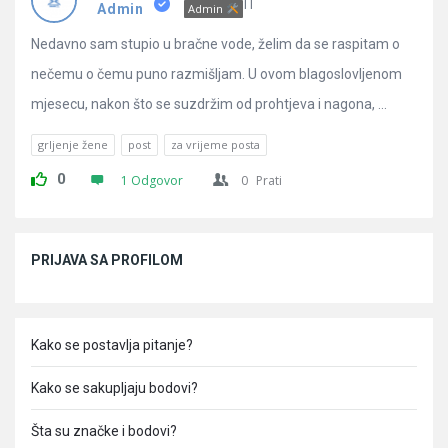
Pitanja
IT
Admin
Admin
Nedavno sam stupio u bračne vode, želim da se raspitam o
nečemu o čemu puno razmišljam. U ovom blagoslovljenom
mjesecu, nakon što se suzdržim od prohtjeva i nagona, ...
grljenje žene
post
za vrijeme posta
0
1 Odgovor
0
Prati
Sidebar
PRIJAVA SA PROFILOM
Kako se postavlja pitanje?
Kako se sakupljaju bodovi?
Šta su značke i bodovi?