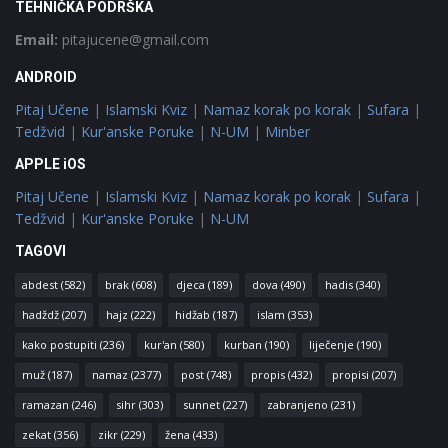
TEHNIČKA PODRŠKA
Email:
pitajucene@gmail.com
ANDROID
Pitaj Učene
|
Islamski Kviz
|
Namaz korak po korak
|
Sufara
|
Tedžvid
|
Kur'anske Poruke
|
N-UM
|
Minber
APPLE iOS
Pitaj Učene
|
Islamski Kviz
|
Namaz korak po korak
|
Sufara
|
Tedžvid
|
Kur'anske Poruke
|
N-UM
TAGOVI
abdest
(582)
brak
(608)
djeca
(189)
dova
(490)
hadis
(340)
hadždž
(207)
hajz
(222)
hidžab
(187)
islam
(353)
kako postupiti
(236)
kur'an
(580)
kurban
(190)
liječenje
(190)
muž
(187)
namaz
(2377)
post
(748)
propis
(432)
propisi
(207)
ramazan
(246)
sihr
(303)
sunnet
(227)
zabranjeno
(231)
zekat
(356)
zikr
(229)
žena
(433)