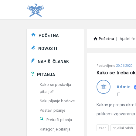
Explore
POČETNA
Početna
|
hjalel fe
NOVOSTI
Pitaj
NAPIŠI ČLANAK
Postavljeno
20.06.2020
Učene
Kako se treba ok
PITANJA
®
Kako se postavlja
Admin
pitanje?
Latest
IT
Sakupljanje bodove
Pitanja
Kakav je propis okret
Postavi pitanje
prilikom izgovaranja h
Pretraži pitanja
ezan
hajallal salah
Kategorije pitanja