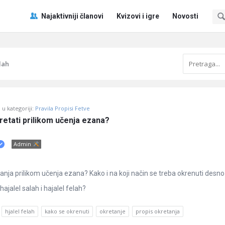
Pitaj
Pitaj
Najaktivniji članovi
Kvizovi i igre
Novosti
Učene
Učene
®
®
Navigacija
lah
u kategoriji:
Pravila Propisi Fetve
retati prilikom učenja ezana?
Admin
anja prilikom učenja ezana? Kako i na koji način se treba okrenuti desno i
ajalel salah i hajalel felah?
hjalel felah
kako se okrenuti
okretanje
propis okretanja