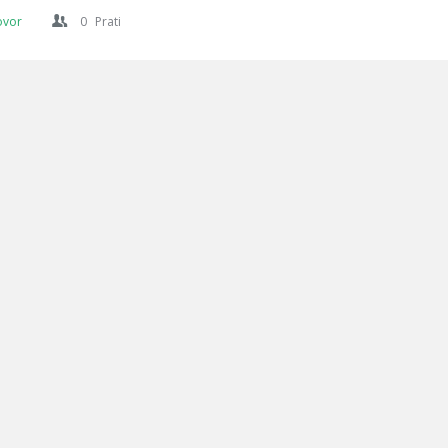
ovor
0
Prati