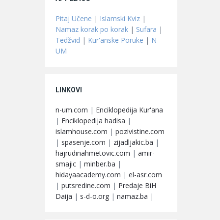
Pitaj Učene
|
Islamski Kviz
|
Namaz korak po korak
|
Sufara
|
Tedžvid
|
Kur'anske Poruke
|
N-
UM
LINKOVI
n-um.com
|
Enciklopedija Kur'ana
|
Enciklopedija hadisa
|
islamhouse.com
|
pozivistine.com
|
spasenje.com
|
zijadljakic.ba
|
hajrudinahmetovic.com
|
amir-
smajic
|
minber.ba
|
hidayaacademy.com
|
el-asr.com
|
putsredine.com
|
Predaje BiH
Daija
|
s-d-o.org
|
namaz.ba
|