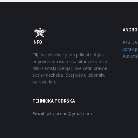
Footer
O
ANDRO
Pitaj U
INFO
korak p
Cilj ove stranice je da prikupi i objavi
Kur'ans
odgovore na islamska pitanja koje su
dali islamski učenjaci sve četiri pravne
škole-mezheba...čitaj više u izborniku
na linku Info.
TEHNIČKA PODRŠKA
Email:
pitajucene@gmail.com