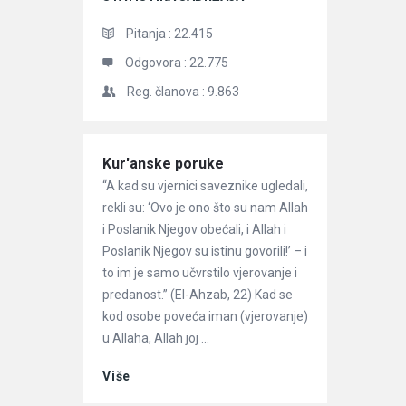
Pitanja :
22.415
Odgovora :
22.775
Reg. članova :
9.863
Članci
Kur'anske poruke
“A kad su vjernici saveznike ugledali,
rekli su: ‘Ovo je ono što su nam Allah
i Poslanik Njegov obećali, i Allah i
Poslanik Njegov su istinu govorili!’ – i
to im je samo učvrstilo vjerovanje i
predanost.” (El-Ahzab, 22) Kad se
kod osobe poveća iman (vjerovanje)
u Allaha, Allah joj ...
Više