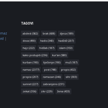
TAGOVI
amaz
abdest
(582)
brak
(608)
djeca
(189)
vid
|
dova
(490)
hadis
(340)
hadždž
(207)
hajz
(222)
hidžab
(187)
islam
(353)
kako postupiti
(236)
kur'an
(580)
kurban
(190)
liječenje
(190)
muž
(187)
namaz
(2377)
post
(748)
propis
(432)
propisi
(207)
ramazan
(246)
sihr
(303)
sunnet
(227)
zabranjeno
(231)
zekat
(356)
zikr
(229)
žena
(433)