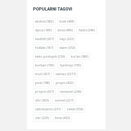
POPULARNI TAGOVI
abdest
(582)
brak
(608)
djeca
(189)
dova
(490)
hadis
(340)
hadždž
(207)
hajz
(222)
hidžab
(187)
islam
(353)
kako postupiti
(236)
kur'an
(580)
kurban
(190)
liječenje
(190)
muž
(187)
namaz
(2377)
post
(748)
propis
(432)
propisi
(207)
ramazan
(246)
sihr
(303)
sunnet
(227)
zabranjeno
(231)
zekat
(356)
zikr
(229)
žena
(433)