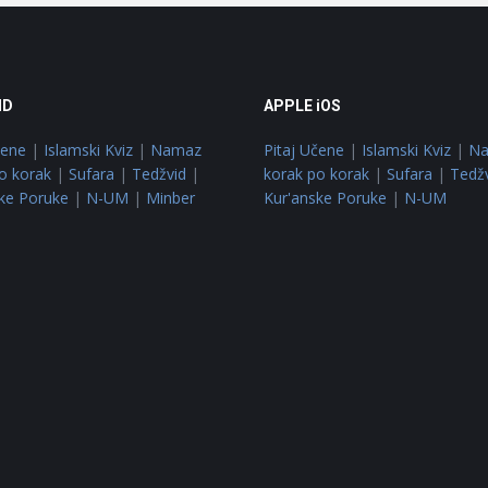
ID
APPLE iOS
čene
|
Islamski Kviz
|
Namaz
Pitaj Učene
|
Islamski Kviz
|
N
o korak
|
Sufara
|
Tedžvid
|
korak po korak
|
Sufara
|
Tedž
ke Poruke
|
N-UM
|
Minber
Kur'anske Poruke
|
N-UM