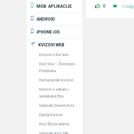
0
MOB. APLIKACIJE
1 Odg
ANDROID
iPHONE iOS
KVIZOVI WEB
Kvizovi o Kur'anu
Kviz Sira – Životopis
Poslanika
Ramazanski kvizovi
Kvizovi o zekatu i
sadekatul fitru
Islamski Dnevni Kviz
Dječiji kvizovi
Kviz Škola Islama
Islamski Kviz 18+