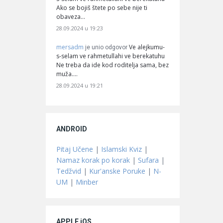
Ako se bojiš štete po sebe nije ti
obaveza…
28.09.2024 u 19:23
mersadm
Ve alejkumu-
je unio odgovor
s-selam ve rahmetullahi ve berekatuhu
Ne treba da ide kod roditelja sama, bez
muža.…
28.09.2024 u 19:21
ANDROID
Pitaj Učene
|
Islamski Kviz
|
Namaz korak po korak
|
Sufara
|
Tedžvid
|
Kur'anske Poruke
|
N-
UM
|
Minber
APPLE iOS