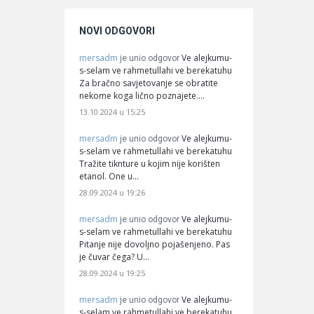
NOVI ODGOVORI
mersadm
Ve alejkumu-
je unio odgovor
s-selam ve rahmetullahi ve berekatuhu
Za bračno savjetovanje se obratite
nekome koga lično poznajete.…
13.10.2024 u 15:25
mersadm
Ve alejkumu-
je unio odgovor
s-selam ve rahmetullahi ve berekatuhu
Tražite tiknture u kojim nije korišten
etanol. One u…
28.09.2024 u 19:26
mersadm
Ve alejkumu-
je unio odgovor
s-selam ve rahmetullahi ve berekatuhu
Pitanje nije dovoljno pojašenjeno. Pas
je čuvar čega? U…
28.09.2024 u 19:25
mersadm
Ve alejkumu-
je unio odgovor
s-selam ve rahmetullahi ve berekatuhu