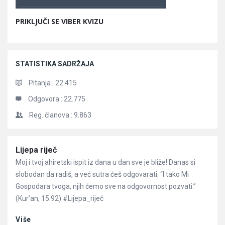
PRIKLJUČI SE VIBER KVIZU
STATISTIKA SADRŽAJA
Pitanja :
22.415
Odgovora :
22.775
Reg. članova :
9.863
Članci
Lijepa riječ
Moj i tvoj ahiretski ispit iz dana u dan sve je bliže! Danas si
slobodan da radiš, a već sutra ćeš odgovarati. “I tako Mi
Gospodara tvoga, njih ćemo sve na odgovornost pozvati.”
(Kur’an, 15:92) #Lijepa_riječ
Više