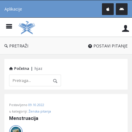
Aplikacije
Pit
Uč
®
PRETRAŽI
POSTAVI PITANJE
Početna
|
hjaz
Pitaj
Postavljeno
09.10.2022
Učene
u kategoriji:
Ženska pitanja
®
Menstruacija
Latest