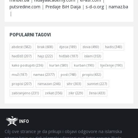
putsredine.com
|
Predaje BiH Daija
|
s-d-o.org
|
namaz.ba
|
POPULARNI TAGOVI
abdest
(582)
brak
(608)
djeca
(189)
dova
(490)
hadis
(340)
hadždž
(207)
hajz
(222)
hidžab
(187)
islam
(353)
kako postupiti
(236)
kur'an
(580)
kurban
(190)
liječenje
(190)
muž
(187)
namaz
(2377)
post
(748)
propis
(432)
propisi
(207)
ramazan
(246)
sihr
(303)
sunnet
(227)
zabranjeno
(231)
zekat
(356)
zikr
(229)
žena
(433)
Footer
O
INFO
Cilj ove stranice je da prikupi i objavi odgovore na islamska