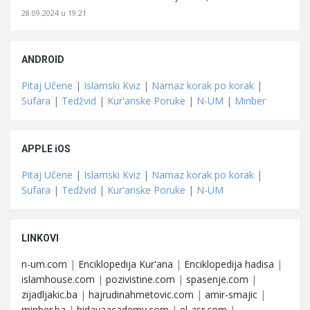
28.09.2024 u 19:21
ANDROID
Pitaj Učene
|
Islamski Kviz
|
Namaz korak po korak
|
Sufara
|
Tedžvid
|
Kur'anske Poruke
|
N-UM
|
Minber
APPLE iOS
Pitaj Učene
|
Islamski Kviz
|
Namaz korak po korak
|
Sufara
|
Tedžvid
|
Kur'anske Poruke
|
N-UM
LINKOVI
n-um.com
|
Enciklopedija Kur'ana
|
Enciklopedija hadisa
|
islamhouse.com
|
pozivistine.com
|
spasenje.com
|
zijadljakic.ba
|
hajrudinahmetovic.com
|
amir-smajic
|
minber.ba
|
hidayaacademy.com
|
el-asr.com
|