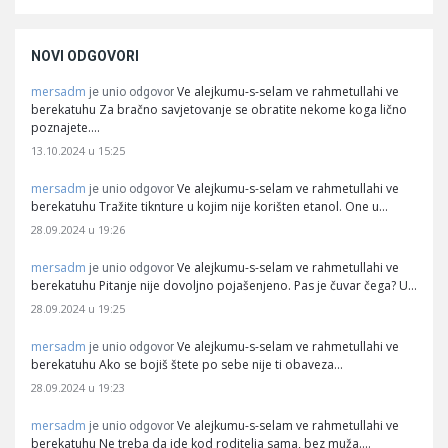
NOVI ODGOVORI
mersadm
Ve alejkumu-s-selam ve rahmetullahi ve
je unio odgovor
berekatuhu Za bračno savjetovanje se obratite nekome koga lično
poznajete.…
13.10.2024 u 15:25
mersadm
Ve alejkumu-s-selam ve rahmetullahi ve
je unio odgovor
berekatuhu Tražite tiknture u kojim nije korišten etanol. One u…
28.09.2024 u 19:26
mersadm
Ve alejkumu-s-selam ve rahmetullahi ve
je unio odgovor
berekatuhu Pitanje nije dovoljno pojašenjeno. Pas je čuvar čega? U…
28.09.2024 u 19:25
mersadm
Ve alejkumu-s-selam ve rahmetullahi ve
je unio odgovor
berekatuhu Ako se bojiš štete po sebe nije ti obaveza…
28.09.2024 u 19:23
mersadm
Ve alejkumu-s-selam ve rahmetullahi ve
je unio odgovor
berekatuhu Ne treba da ide kod roditelja sama, bez muža.…