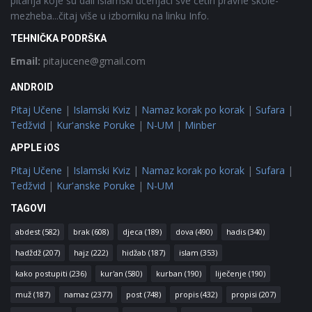
pitanja koje su dali islamski učenjaci sve četiri pravne škole-
mezheba...čitaj više u izborniku na linku Info.
TEHNIČKA PODRŠKA
Email:
pitajucene@gmail.com
ANDROID
Pitaj Učene
|
Islamski Kviz
|
Namaz korak po korak
|
Sufara
|
Tedžvid
|
Kur'anske Poruke
|
N-UM
|
Minber
APPLE iOS
Pitaj Učene
|
Islamski Kviz
|
Namaz korak po korak
|
Sufara
|
Tedžvid
|
Kur'anske Poruke
|
N-UM
TAGOVI
abdest
(582)
brak
(608)
djeca
(189)
dova
(490)
hadis
(340)
hadždž
(207)
hajz
(222)
hidžab
(187)
islam
(353)
kako postupiti
(236)
kur'an
(580)
kurban
(190)
liječenje
(190)
muž
(187)
namaz
(2377)
post
(748)
propis
(432)
propisi
(207)