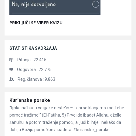
PRIKLJUČI SE VIBER KVIZU
STATISTIKA SADRŽAJA
Pitanja :
22.415
Odgovora :
22.775
Reg. članova :
9.863
Članci
Kur'anske poruke
“Ijjake na'budu ve ijjake neste'in – Tebi se klanjamo i od Tebe
pomoć tražimo!” (El-Fatiha, 5) Prvo ide ibadet Allahu, dželle
šanuhu, a potom traženje pomoći, a ljudi bi htjeli nekako da
dobiju Božiju pomoć bez ibadeta. #kuranske_poruke