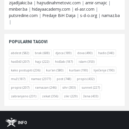
zijadljakic.ba
|
hajrudinahmetovic.com
|
amir-smajic
|
minber.ba
|
hidayaacademy.com
|
el-asr.com
|
putsredine.com
|
Predaje BiH Daija
|
s-d-o.org
|
namaz.ba
|
POPULARNI TAGOVI
abdest
(582)
brak
(608)
djeca
(189)
dova
(490)
hadis
(340)
hadždž
(207)
hajz
(222)
hidžab
(187)
islam
(353)
kako postupiti
(236)
kur'an
(580)
kurban
(190)
liječenje
(190)
muž
(187)
namaz
(2377)
post
(748)
propis
(432)
propisi
(207)
ramazan
(246)
sihr
(303)
sunnet
(227)
zabranjeno
(231)
zekat
(356)
zikr
(229)
žena
(433)
Footer
O
INFO