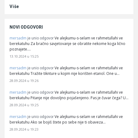
Više
NOVI ODGOVORI
mersadm
Ve alejkumu-s-selam ve rahmetullahi ve
je unio odgovor
berekatuhu Za bračno savjetovanje se obratite nekome koga lično
poznajete.…
13.10.2024 u 15:25
mersadm
Ve alejkumu-s-selam ve rahmetullahi ve
je unio odgovor
berekatuhu Tražite tiknture u kojim nije korišten etanol. One u…
28.09.2024 u 19:26
mersadm
Ve alejkumu-s-selam ve rahmetullahi ve
je unio odgovor
berekatuhu Pitanje nije dovoljno pojašenjeno. Pas je čuvar čega? U…
28.09.2024 u 19:25
mersadm
Ve alejkumu-s-selam ve rahmetullahi ve
je unio odgovor
berekatuhu Ako se bojiš štete po sebe nije ti obaveza…
28.09.2024 u 19:23