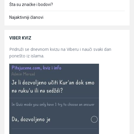
Šta su značke i bodovi?
Najaktivniji članovi
VIBER KVIZ
Pridruži se dnevnom kvizu na Viberu i nauči svaki dan
ponešto iz islama.