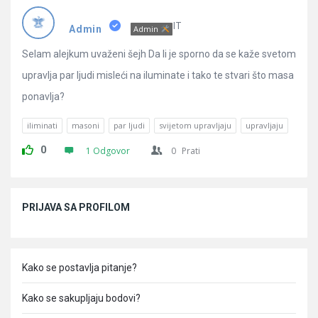
Pitanja
IT
Admin
Admin
Selam alejkum uvaženi šejh Da li je sporno da se kaže svetom
upravlja par ljudi misleći na iluminate i tako te stvari što masa
ponavlja?
iliminati
masoni
par ljudi
svijetom upravljaju
upravljaju
0
1 Odgovor
0
Prati
Sidebar
PRIJAVA SA PROFILOM
Kako se postavlja pitanje?
Kako se sakupljaju bodovi?