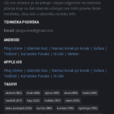
Cilj ove stranice je da prikupi i objavi odgovore na islamska
pitanja koje su dali islamski učenjaci sve četiri pravne škole-
mezheba...čitaj više u izborniku na linku Info.
TEHNIČKA PODRŠKA
Email:
pitajucene@gmail.com
ANDROID
Pitaj Učene
|
Islamski Kviz
|
Namaz korak po korak
|
Sufara
|
Tedžvid
|
Kur'anske Poruke
|
N-UM
|
Minber
APPLE iOS
Pitaj Učene
|
Islamski Kviz
|
Namaz korak po korak
|
Sufara
|
Tedžvid
|
Kur'anske Poruke
|
N-UM
TAGOVI
abdest
(582)
brak
(608)
djeca
(189)
dova
(490)
hadis
(340)
hadždž
(207)
hajz
(222)
hidžab
(187)
islam
(353)
kako postupiti
(236)
kur'an
(580)
kurban
(190)
liječenje
(190)