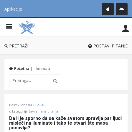
Aplikacije
Pit
Uč
®
PRETRAŽI
POSTAVI PITANJE
Početna
|
iliminati
Pitaj
Postavljeno
04.12.2020
Učene
u kategoriji:
Savremena pitanja
®
Da li je sporno da se kaže svetom upravlja par ljudi 
misleći na iluminate i tako te stvari što masa 
Latest
ponavlja?