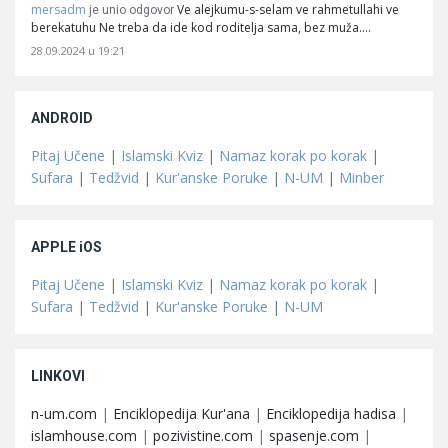
mersadm
Ve alejkumu-s-selam ve rahmetullahi ve
je unio odgovor
berekatuhu Ne treba da ide kod roditelja sama, bez muža.…
28.09.2024 u 19:21
ANDROID
Pitaj Učene
|
Islamski Kviz
|
Namaz korak po korak
|
Sufara
|
Tedžvid
|
Kur'anske Poruke
|
N-UM
|
Minber
APPLE iOS
Pitaj Učene
|
Islamski Kviz
|
Namaz korak po korak
|
Sufara
|
Tedžvid
|
Kur'anske Poruke
|
N-UM
LINKOVI
n-um.com
|
Enciklopedija Kur'ana
|
Enciklopedija hadisa
|
islamhouse.com
|
pozivistine.com
|
spasenje.com
|