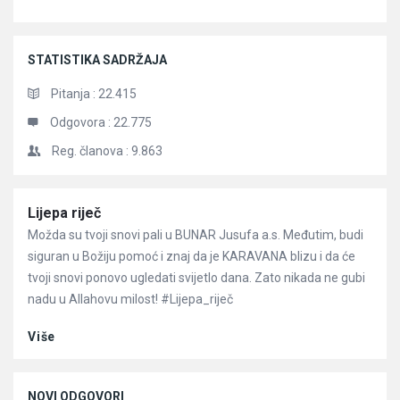
STATISTIKA SADRŽAJA
Pitanja :
22.415
Odgovora :
22.775
Reg. članova :
9.863
Članci
Lijepa riječ
Možda su tvoji snovi pali u BUNAR Jusufa a.s. Međutim, budi
siguran u Božiju pomoć i znaj da je KARAVANA blizu i da će
tvoji snovi ponovo ugledati svijetlo dana. Zato nikada ne gubi
nadu u Allahovu milost! #Lijepa_riječ
Više
NOVI ODGOVORI