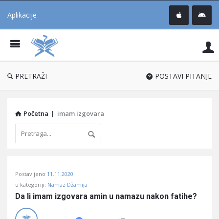
Aplikacije
Pit
Uč
®
PRETRAŽI
POSTAVI PITANJE
Početna
|
imam izgovara
Pitaj
Postavljeno
11.11.2020
Učene
u kategoriji:
Namaz Džamija
®
Da li imam izgovara amin u namazu nakon fatihe?
Latest