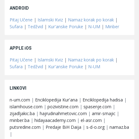
ANDROID
Pitaj Učene
|
Islamski Kviz
|
Namaz korak po korak
|
Sufara
|
Tedžvid
|
Kur'anske Poruke
|
N-UM
|
Minber
APPLE iOS
Pitaj Učene
|
Islamski Kviz
|
Namaz korak po korak
|
Sufara
|
Tedžvid
|
Kur'anske Poruke
|
N-UM
LINKOVI
n-um.com
|
Enciklopedija Kur'ana
|
Enciklopedija hadisa
|
islamhouse.com
|
pozivistine.com
|
spasenje.com
|
zijadljakic.ba
|
hajrudinahmetovic.com
|
amir-smajic
|
minber.ba
|
hidayaacademy.com
|
el-asr.com
|
putsredine.com
|
Predaje BiH Daija
|
s-d-o.org
|
namaz.ba
|