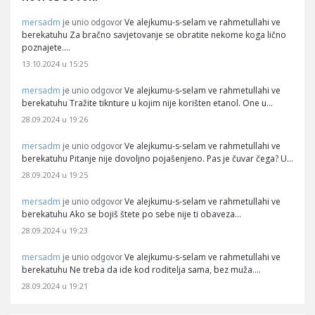
mersadm
Ve alejkumu-s-selam ve rahmetullahi ve
je unio odgovor
berekatuhu Za bračno savjetovanje se obratite nekome koga lično
poznajete.…
13.10.2024 u 15:25
mersadm
Ve alejkumu-s-selam ve rahmetullahi ve
je unio odgovor
berekatuhu Tražite tiknture u kojim nije korišten etanol. One u…
28.09.2024 u 19:26
mersadm
Ve alejkumu-s-selam ve rahmetullahi ve
je unio odgovor
berekatuhu Pitanje nije dovoljno pojašenjeno. Pas je čuvar čega? U…
28.09.2024 u 19:25
mersadm
Ve alejkumu-s-selam ve rahmetullahi ve
je unio odgovor
berekatuhu Ako se bojiš štete po sebe nije ti obaveza…
28.09.2024 u 19:23
mersadm
Ve alejkumu-s-selam ve rahmetullahi ve
je unio odgovor
berekatuhu Ne treba da ide kod roditelja sama, bez muža.…
28.09.2024 u 19:21