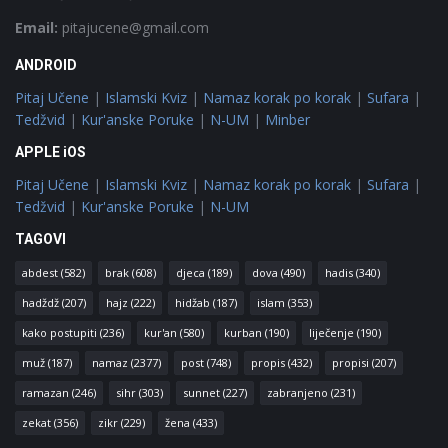
Email:
pitajucene@gmail.com
ANDROID
Pitaj Učene
|
Islamski Kviz
|
Namaz korak po korak
|
Sufara
|
Tedžvid
|
Kur'anske Poruke
|
N-UM
|
Minber
APPLE iOS
Pitaj Učene
|
Islamski Kviz
|
Namaz korak po korak
|
Sufara
|
Tedžvid
|
Kur'anske Poruke
|
N-UM
TAGOVI
abdest
(582)
brak
(608)
djeca
(189)
dova
(490)
hadis
(340)
hadždž
(207)
hajz
(222)
hidžab
(187)
islam
(353)
kako postupiti
(236)
kur'an
(580)
kurban
(190)
liječenje
(190)
muž
(187)
namaz
(2377)
post
(748)
propis
(432)
propisi
(207)
ramazan
(246)
sihr
(303)
sunnet
(227)
zabranjeno
(231)
zekat
(356)
zikr
(229)
žena
(433)