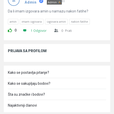
Pitanja
IT
Admin
Admin
Da li imam izgovara amin u namazu nakon fatihe?
amin
imam izgovara
izgovara amin
nakon fatihe
0
1 Odgovor
0
Prati
Sidebar
PRIJAVA SA PROFILOM
Kako se postavlja pitanje?
Kako se sakupljaju bodovi?
Šta su značke i bodovi?
Najaktivniji članovi