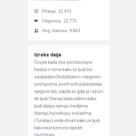
Pitanja :
22.415
Odgovora :
22.775
Reg. članova :
9.863
Članci
Izreke daija
Čovjek kada čita vjerodostojne
hadise o tome kako će ljudi biti
zasljepljeni Dedždžalom i njegovim
postupcima, povrh svih pokazatelja
njegove laži, zapita se gdje je razum
tih ljudi ! Danas kada vidimo kako
ljudi slijepo vjeruju medijima,
štampi, horoskopu, vračarima,
(Turabiju) onda shvati kako će ljudi
tako bezrezervno slijediti
Dedždžala, ...