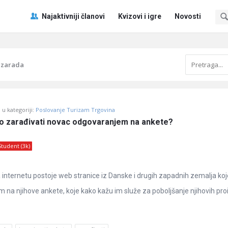
Pitaj
Pitaj
Najaktivniji članovi
Kvizovi i igre
Novosti
Učene
Učene
®
®
Navigacija
 zarada
u kategoriji:
Poslovanje Turizam Trgovina
eno zarađivati novac odgovaranjem na ankete?
Student (3k)
internetu postoje web stranice iz Danske i drugih zapadnih zemalja ko
na njihove ankete, koje kako kažu im služe za poboljšanje njihovih pro