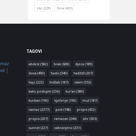
zikr
(229)
žena
(433)
TAGOVI
amaz
abdest
(582)
brak
(608)
djeca
(189)
vid
|
dova
(490)
hadis
(340)
hadždž
(207)
hajz
(222)
hidžab
(187)
islam
(353)
kako postupiti
(236)
kur'an
(580)
kurban
(190)
liječenje
(190)
muž
(187)
namaz
(2377)
post
(748)
propis
(432)
propisi
(207)
ramazan
(246)
sihr
(303)
sunnet
(227)
zabranjeno
(231)