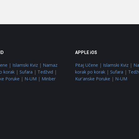
ID
APPLE iOS
čene
|
Islamski Kviz
|
Namaz
Pitaj Učene
|
Islamski Kviz
|
N
o korak
|
Sufara
|
Tedžvid
|
korak po korak
|
Sufara
|
Tedž
ke Poruke
|
N-UM
|
Minber
Kur'anske Poruke
|
N-UM