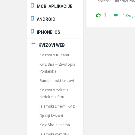
ankete
internet za
MOB. APLIKACIJE
1
1 Odg
ANDROID
iPHONE iOS
KVIZOVI WEB
Kvizovi o Kur'anu
Kviz Sira – Životopis
Poslanika
Ramazanski kvizovi
Kvizovi o zekatu i
sadekatul fitru
Islamski Dnevni Kviz
Dječiji kvizovi
Kviz Škola Islama
Islamski Kviz 18+