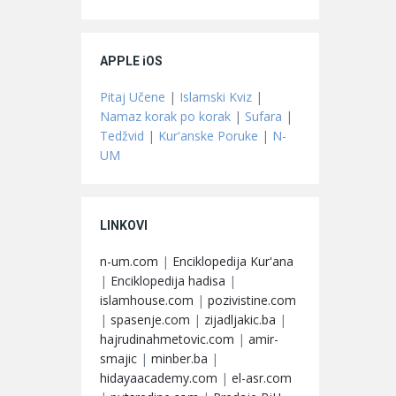
APPLE iOS
Pitaj Učene
|
Islamski Kviz
|
Namaz korak po korak
|
Sufara
|
Tedžvid
|
Kur'anske Poruke
|
N-
UM
LINKOVI
n-um.com
|
Enciklopedija Kur'ana
|
Enciklopedija hadisa
|
islamhouse.com
|
pozivistine.com
|
spasenje.com
|
zijadljakic.ba
|
hajrudinahmetovic.com
|
amir-
smajic
|
minber.ba
|
hidayaacademy.com
|
el-asr.com