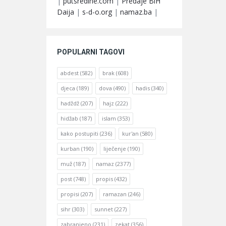
|
putsredine.com
|
Predaje BiH
Daija
|
s-d-o.org
|
namaz.ba
|
POPULARNI TAGOVI
abdest
(582)
brak
(608)
djeca
(189)
dova
(490)
hadis
(340)
hadždž
(207)
hajz
(222)
hidžab
(187)
islam
(353)
kako postupiti
(236)
kur'an
(580)
kurban
(190)
liječenje
(190)
muž
(187)
namaz
(2377)
post
(748)
propis
(432)
propisi
(207)
ramazan
(246)
sihr
(303)
sunnet
(227)
zabranjeno
(231)
zekat
(356)