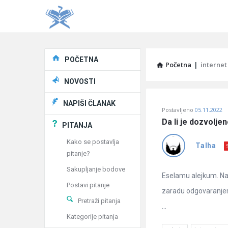
Explore
POČETNA
Početna
|
internet
NOVOSTI
Pitaj
NAPIŠI ČLANAK
Postavljeno
05.11.2022
Učene
Da li je dozvolj
PITANJA
®
Kako se postavlja
Talha
pitanje?
Latest
Sakupljanje bodove
Pitanja
Eselamu alejkum. Na 
Postavi pitanje
zaradu odgovaranjem 
Pretraži pitanja
...
Kategorije pitanja