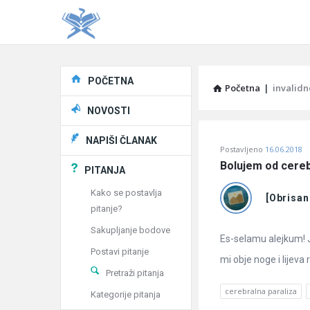
Explore
POČETNA
Početna
|
invalidn
NOVOSTI
Pitaj
NAPIŠI ČLANAK
Postavljeno
16.06.2018
Učene
Bolujem od cereb
PITANJA
®
Kako se postavlja
[Obrisan
pitanje?
Latest
Sakupljanje bodove
Pitanja
Es-selamu alejkum! J
Postavi pitanje
mi obje noge i lijeva 
Pretraži pitanja
cerebralna paraliza
Kategorije pitanja