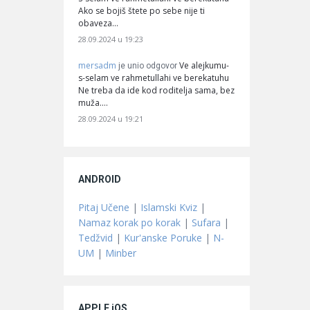
Ako se bojiš štete po sebe nije ti
obaveza…
28.09.2024 u 19:23
mersadm
Ve alejkumu-
je unio odgovor
s-selam ve rahmetullahi ve berekatuhu
Ne treba da ide kod roditelja sama, bez
muža.…
28.09.2024 u 19:21
ANDROID
Pitaj Učene
|
Islamski Kviz
|
Namaz korak po korak
|
Sufara
|
Tedžvid
|
Kur'anske Poruke
|
N-
UM
|
Minber
APPLE iOS