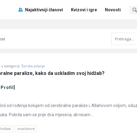
Pitaj
Pitaj
Najaktivniji članovi
Kvizovi i igre
Novosti
Učene
Učene
®
®
Navigacija
ost
u kategoriji:
Ženska pitanja
ralne paralize, kako da uskladim svoj hidžab?
 Profil]
oš od rođenja bolujem od cerebralne paralize i, Allahovom voljom, odu
ruka. Pokrila sam se prije dva mjeseca, ali nisam ...
hidžab
invalidnost