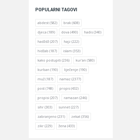
POPULARNI TAGOVI
abdest
(582)
brak
(608)
djeca
(189)
dova
(490)
hadis
(340)
hadždž
(207)
hajz
(222)
hidžab
(187)
islam
(353)
kako postupiti
(236)
kur'an
(580)
kurban
(190)
liječenje
(190)
muž
(187)
namaz
(2377)
post
(748)
propis
(432)
propisi
(207)
ramazan
(246)
sihr
(303)
sunnet
(227)
zabranjeno
(231)
zekat
(356)
zikr
(229)
žena
(433)