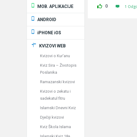
0
MOB. APLIKACIJE
1 Odg
ANDROID
iPHONE iOS
KVIZOVI WEB
Kvizovi o Kur'anu
Kviz Sira – Životopis
Poslanika
Ramazanski kvizovi
Kvizovi o zekatu i
sadekatul fitru
Islamski Dnevni Kviz
Dječiji kvizovi
Kviz Škola Islama
Islamski Kviz 18+