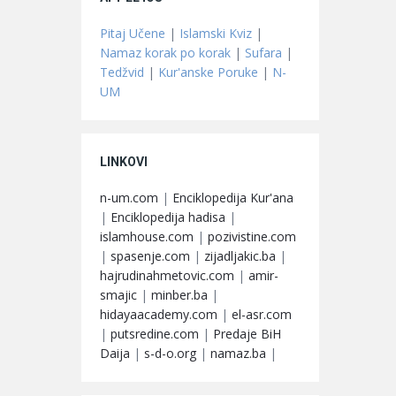
Pitaj Učene
|
Islamski Kviz
|
Namaz korak po korak
|
Sufara
|
Tedžvid
|
Kur'anske Poruke
|
N-
UM
LINKOVI
n-um.com
|
Enciklopedija Kur'ana
|
Enciklopedija hadisa
|
islamhouse.com
|
pozivistine.com
|
spasenje.com
|
zijadljakic.ba
|
hajrudinahmetovic.com
|
amir-
smajic
|
minber.ba
|
hidayaacademy.com
|
el-asr.com
|
putsredine.com
|
Predaje BiH
Daija
|
s-d-o.org
|
namaz.ba
|