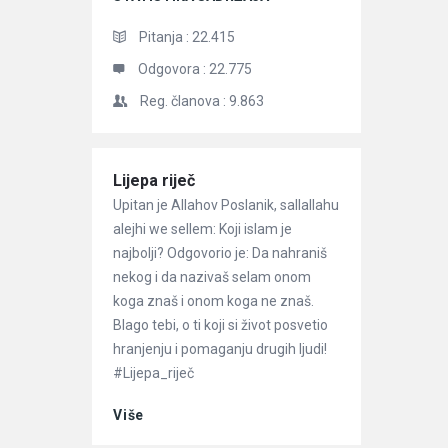
Pitanja :
22.415
Odgovora :
22.775
Reg. članova :
9.863
Članci
Lijepa riječ
Upitan je Allahov Poslanik, sallallahu
alejhi we sellem: Koji islam je
najbolji? Odgovorio je: Da nahraniš
nekog i da nazivaš selam onom
koga znaš i onom koga ne znaš.
Blago tebi, o ti koji si život posvetio
hranjenju i pomaganju drugih ljudi!
#Lijepa_riječ
Više