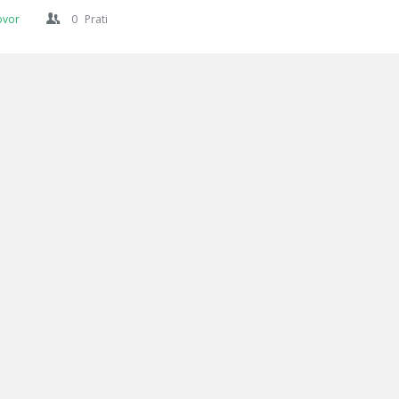
ovor
0
Prati