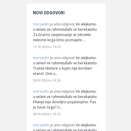
NOVI ODGOVORI
mersadm
Ve alejkumu-
je unio odgovor
s-selam ve rahmetullahi ve berekatuhu
Za bračno savjetovanje se obratite
nekome koga lično poznajete.…
13.10.2024 u 15:25
mersadm
Ve alejkumu-
je unio odgovor
s-selam ve rahmetullahi ve berekatuhu
Tražite tiknture u kojim nije korišten
etanol. One u…
28.09.2024 u 19:26
mersadm
Ve alejkumu-
je unio odgovor
s-selam ve rahmetullahi ve berekatuhu
Pitanje nije dovoljno pojašenjeno. Pas
je čuvar čega? U…
28.09.2024 u 19:25
mersadm
Ve alejkumu-
je unio odgovor
s-selam ve rahmetullahi ve berekatuhu