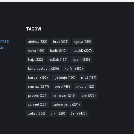
TAGOVI
amaz
abdest
(582)
brak
(608)
djeca
(189)
vid
|
dova
(490)
hadis
(340)
hadždž
(207)
hajz
(222)
hidžab
(187)
islam
(353)
kako postupiti
(236)
kur'an
(580)
kurban
(190)
liječenje
(190)
muž
(187)
namaz
(2377)
post
(748)
propis
(432)
propisi
(207)
ramazan
(246)
sihr
(303)
sunnet
(227)
zabranjeno
(231)
zekat
(356)
zikr
(229)
žena
(433)