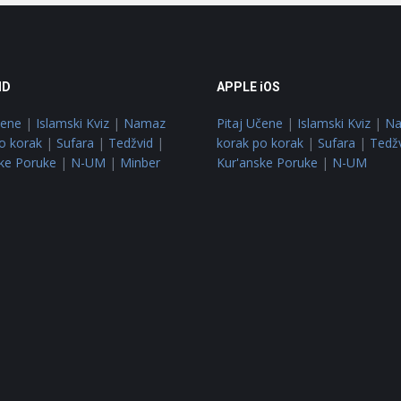
ID
APPLE iOS
čene
|
Islamski Kviz
|
Namaz
Pitaj Učene
|
Islamski Kviz
|
N
o korak
|
Sufara
|
Tedžvid
|
korak po korak
|
Sufara
|
Tedž
ke Poruke
|
N-UM
|
Minber
Kur'anske Poruke
|
N-UM