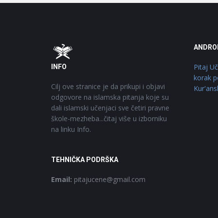
Footer
O
ANDRO
Pitaj U
INFO
korak p
Cilj ove stranice je da prikupi i objavi
Kur'ans
odgovore na islamska pitanja koje su
dali islamski učenjaci sve četiri pravne
škole-mezheba...čitaj više u izborniku
na linku Info.
TEHNIČKA PODRŠKA
Email:
pitajucene@gmail.com