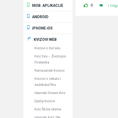
0
MOB. APLIKACIJE
1 Odg
ANDROID
iPHONE iOS
KVIZOVI WEB
Kvizovi o Kur'anu
Kviz Sira – Životopis
Poslanika
Ramazanski kvizovi
Kvizovi o zekatu i
sadekatul fitru
Islamski Dnevni Kviz
Dječiji kvizovi
Kviz Škola Islama
Islamski Kviz 18+