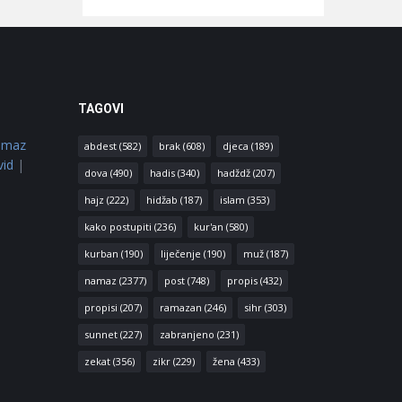
TAGOVI
amaz
abdest
(582)
brak
(608)
djeca
(189)
vid
|
dova
(490)
hadis
(340)
hadždž
(207)
hajz
(222)
hidžab
(187)
islam
(353)
kako postupiti
(236)
kur'an
(580)
kurban
(190)
liječenje
(190)
muž
(187)
namaz
(2377)
post
(748)
propis
(432)
propisi
(207)
ramazan
(246)
sihr
(303)
sunnet
(227)
zabranjeno
(231)
zekat
(356)
zikr
(229)
žena
(433)