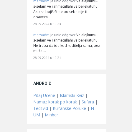
mersadm
Ve alejkumu-
je unio odgovor
s-selam ve rahmetullahi ve berekatuhu
Ako se bojiš štete po sebe nije ti
obaveza…
28.09.2024 u 19:23
mersadm
Ve alejkumu-
je unio odgovor
s-selam ve rahmetullahi ve berekatuhu
Ne treba da ide kod roditelja sama, bez
muža.…
28.09.2024 u 19:21
ANDROID
Pitaj Učene
|
Islamski Kviz
|
Namaz korak po korak
|
Sufara
|
Tedžvid
|
Kur'anske Poruke
|
N-
UM
|
Minber