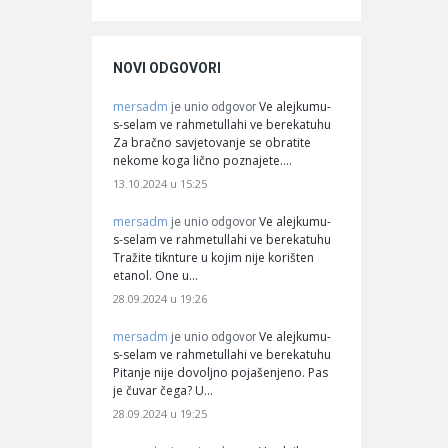
NOVI ODGOVORI
mersadm
Ve alejkumu-
je unio odgovor
s-selam ve rahmetullahi ve berekatuhu
Za bračno savjetovanje se obratite
nekome koga lično poznajete.…
13.10.2024 u 15:25
mersadm
Ve alejkumu-
je unio odgovor
s-selam ve rahmetullahi ve berekatuhu
Tražite tiknture u kojim nije korišten
etanol. One u…
28.09.2024 u 19:26
mersadm
Ve alejkumu-
je unio odgovor
s-selam ve rahmetullahi ve berekatuhu
Pitanje nije dovoljno pojašenjeno. Pas
je čuvar čega? U…
28.09.2024 u 19:25