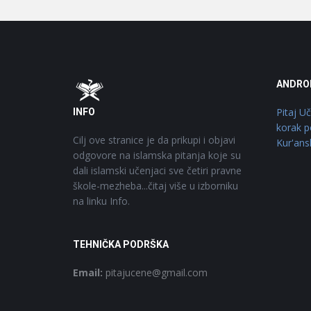
Footer
O
ANDRO
Pitaj U
INFO
korak p
Cilj ove stranice je da prikupi i objavi
Kur'ans
odgovore na islamska pitanja koje su
dali islamski učenjaci sve četiri pravne
škole-mezheba...čitaj više u izborniku
na linku Info.
TEHNIČKA PODRŠKA
Email:
pitajucene@gmail.com