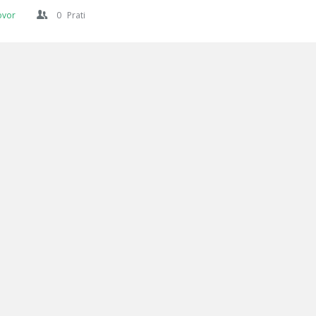
ovor
0
Prati