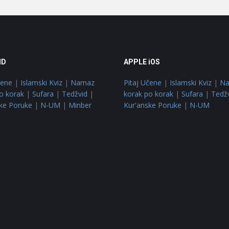
ID
APPLE iOS
čene
|
Islamski Kviz
|
Namaz
Pitaj Učene
|
Islamski Kviz
|
N
o korak
|
Sufara
|
Tedžvid
|
korak po korak
|
Sufara
|
Tedž
ke Poruke
|
N-UM
|
Minber
Kur'anske Poruke
|
N-UM