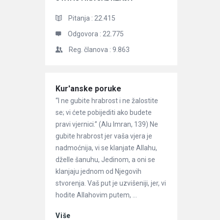
Pitanja :
22.415
Odgovora :
22.775
Reg. članova :
9.863
Članci
Kur'anske poruke
“I ne gubite hrabrost i ne žalostite
se; vi ćete pobijediti ako budete
pravi vjernici.” (Alu Imran, 139) Ne
gubite hrabrost jer vaša vjera je
nadmoćnija, vi se klanjate Allahu,
dželle šanuhu, Jedinom, a oni se
klanjaju jednom od Njegovih
stvorenja. Vaš put je uzvišeniji, jer, vi
hodite Allahovim putem, ...
Više