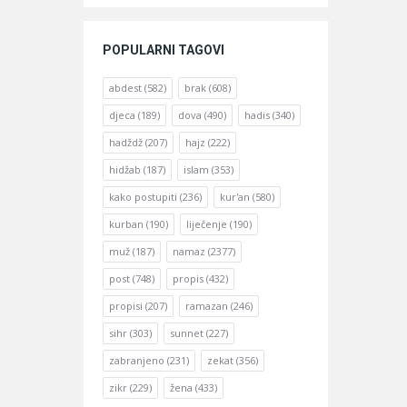
POPULARNI TAGOVI
abdest
(582)
brak
(608)
djeca
(189)
dova
(490)
hadis
(340)
hadždž
(207)
hajz
(222)
hidžab
(187)
islam
(353)
kako postupiti
(236)
kur'an
(580)
kurban
(190)
liječenje
(190)
muž
(187)
namaz
(2377)
post
(748)
propis
(432)
propisi
(207)
ramazan
(246)
sihr
(303)
sunnet
(227)
zabranjeno
(231)
zekat
(356)
zikr
(229)
žena
(433)