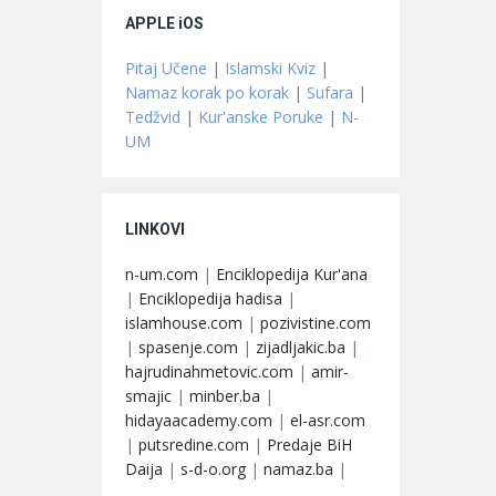
APPLE iOS
Pitaj Učene
|
Islamski Kviz
|
Namaz korak po korak
|
Sufara
|
Tedžvid
|
Kur'anske Poruke
|
N-
UM
LINKOVI
n-um.com
|
Enciklopedija Kur'ana
|
Enciklopedija hadisa
|
islamhouse.com
|
pozivistine.com
|
spasenje.com
|
zijadljakic.ba
|
hajrudinahmetovic.com
|
amir-
smajic
|
minber.ba
|
hidayaacademy.com
|
el-asr.com
|
putsredine.com
|
Predaje BiH
Daija
|
s-d-o.org
|
namaz.ba
|