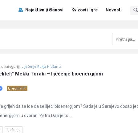
Pitaj
Pitaj
Najaktivniji članovi
Kvizovi i igre
Novosti
Učene
Učene
®
®
Navigacija
u kategoriji:
Liječenje Rukja Hidžama
litelj” Mekki Torabi – liječenje bioenergijom
Urednik
je grijeh da se ide da se lijeci bioenergijom? Sada je u Sarajevo dosao j
energijom u dvorani Zetra.Da li je to ...
j
liječenje