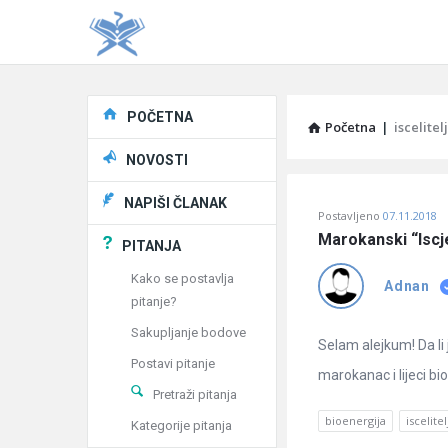
Explore
POČETNA
Početna
|
iscelitelj
NOVOSTI
Pitaj
NAPIŠI ČLANAK
Postavljeno
07.11.2018
Učene
Marokanski “Iscje
PITANJA
®
Kako se postavlja
Adnan
pitanje?
Latest
Sakupljanje bodove
Pitanja
Selam alejkum! Da li 
Postavi pitanje
marokanac i lijeci bio
Pretraži pitanja
bioenergija
iscelitel
Kategorije pitanja