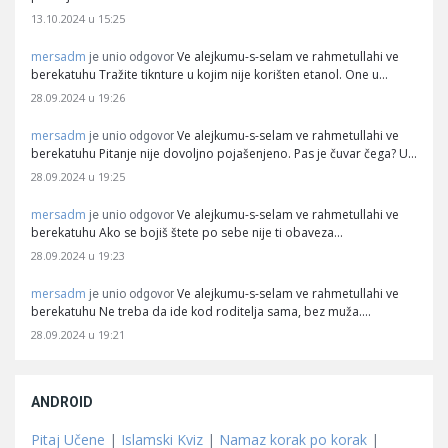
13.10.2024 u 15:25
mersadm
Ve alejkumu-s-selam ve rahmetullahi ve
je unio odgovor
berekatuhu Tražite tiknture u kojim nije korišten etanol. One u…
28.09.2024 u 19:26
mersadm
Ve alejkumu-s-selam ve rahmetullahi ve
je unio odgovor
berekatuhu Pitanje nije dovoljno pojašenjeno. Pas je čuvar čega? U…
28.09.2024 u 19:25
mersadm
Ve alejkumu-s-selam ve rahmetullahi ve
je unio odgovor
berekatuhu Ako se bojiš štete po sebe nije ti obaveza…
28.09.2024 u 19:23
mersadm
Ve alejkumu-s-selam ve rahmetullahi ve
je unio odgovor
berekatuhu Ne treba da ide kod roditelja sama, bez muža.…
28.09.2024 u 19:21
ANDROID
Pitaj Učene
|
Islamski Kviz
|
Namaz korak po korak
|