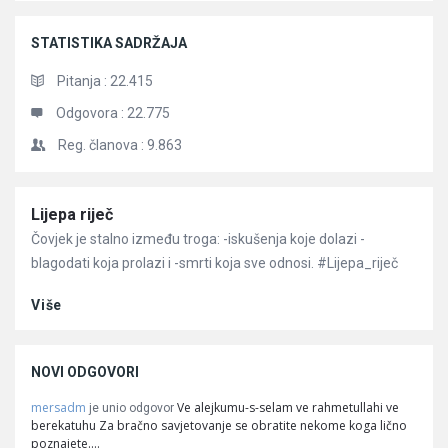
STATISTIKA SADRŽAJA
Pitanja :
22.415
Odgovora :
22.775
Reg. članova :
9.863
Članci
Lijepa riječ
Čovjek je stalno između troga: -iskušenja koje dolazi -
blagodati koja prolazi i -smrti koja sve odnosi. #Lijepa_riječ
Više
NOVI ODGOVORI
mersadm
Ve alejkumu-s-selam ve rahmetullahi ve
je unio odgovor
berekatuhu Za bračno savjetovanje se obratite nekome koga lično
poznajete.…