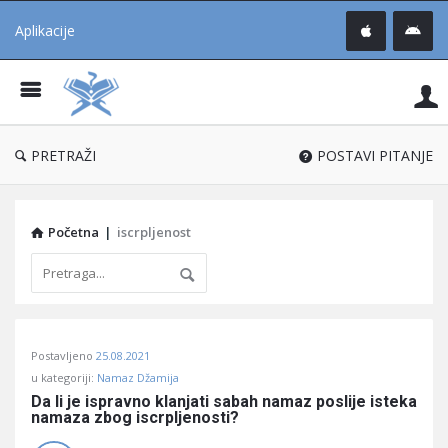
Aplikacije
Pit
Uč
®
PRETRAŽI
POSTAVI PITANJE
Početna
|
iscrpljenost
Pitaj
Postavljeno
25.08.2021
Učene
u kategoriji:
Namaz Džamija
®
Da li je ispravno klanjati sabah namaz poslije isteka 
namaza zbog iscrpljenosti?
Latest