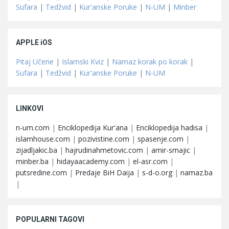
Sufara
|
Tedžvid
|
Kur'anske Poruke
|
N-UM
|
Minber
APPLE iOS
Pitaj Učene
|
Islamski Kviz
|
Namaz korak po korak
|
Sufara
|
Tedžvid
|
Kur'anske Poruke
|
N-UM
LINKOVI
n-um.com
|
Enciklopedija Kur'ana
|
Enciklopedija hadisa
|
islamhouse.com
|
pozivistine.com
|
spasenje.com
|
zijadljakic.ba
|
hajrudinahmetovic.com
|
amir-smajic
|
minber.ba
|
hidayaacademy.com
|
el-asr.com
|
putsredine.com
|
Predaje BiH Daija
|
s-d-o.org
|
namaz.ba
|
POPULARNI TAGOVI