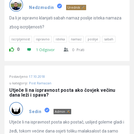
Pitanja
Nedzmudin
Urednik
Da li je ispravno klanjati sabah namaz poslije isteka namaza
zbog iscrpljenosti?
iscrpljenost
ispravno
isteka
namaz
poslije
sabah
0
1 Odgovor
0
Prati
Postavljeno
17.10.2018
u kategoriji:
Post Ramazan
Utječe li na ispravnost posta ako čovjek večinu 
dana leži i spava?
Sedin
Admin
Utječe li na ispravnost posta ako postač, uslijed goleme gladi i
žeđi, tokom većine dana osjeti toliku malaksalost da samo