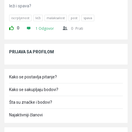
leži i spava?
iscrpljenost
leži
malaksalost
post
spava
0
1 Odgovor
0
Prati
Sidebar
PRIJAVA SA PROFILOM
Kako se postavlja pitanje?
Kako se sakupljaju bodovi?
Šta su značke i bodovi?
Najaktivniji članovi