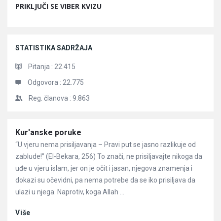
PRIKLJUČI SE VIBER KVIZU
STATISTIKA SADRŽAJA
Pitanja :
22.415
Odgovora :
22.775
Reg. članova :
9.863
Članci
Kur'anske poruke
“U vjeru nema prisiljavanja – Pravi put se jasno razlikuje od
zablude!” (El-Bekara, 256) To znači, ne prisiljavajte nikoga da
uđe u vjeru islam, jer on je očit i jasan, njegova znamenja i
dokazi su očevidni, pa nema potrebe da se iko prisiljava da
ulazi u njega. Naprotiv, koga Allah ...
Više