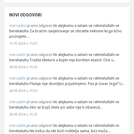
NOVI ODGOVORI
mersadm
Ve alejkumu-s-selam ve rahmetullahi ve
je unio odgovor
berekatuhu Za bračno savjetovanje se obratite nekome koga lično
poznajete.…
13.10.2024 u 15:25
mersadm
Ve alejkumu-s-selam ve rahmetullahi ve
je unio odgovor
berekatuhu Tražite tiknture u kojim nije korišten etanol. One u…
28.09.2024 u 19:26
mersadm
Ve alejkumu-s-selam ve rahmetullahi ve
je unio odgovor
berekatuhu Pitanje nije dovoljno pojašenjeno. Pas je čuvar čega? U…
28.09.2024 u 19:25
mersadm
Ve alejkumu-s-selam ve rahmetullahi ve
je unio odgovor
berekatuhu Ako se bojiš štete po sebe nije ti obaveza…
28.09.2024 u 19:23
mersadm
Ve alejkumu-s-selam ve rahmetullahi ve
je unio odgovor
berekatuhu Ne treba da ide kod roditelja sama, bez muža.…