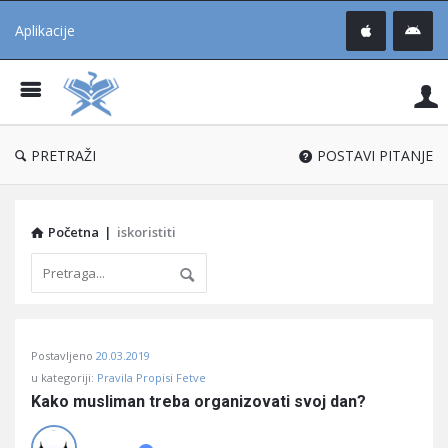
Aplikacije
Pit
Uč
®
PRETRAŽI
POSTAVI PITANJE
Početna
|
iskoristiti
Pitaj
Postavljeno
20.03.2019
Učene
u kategoriji:
Pravila Propisi Fetve
®
Kako musliman treba organizovati svoj dan?
Latest