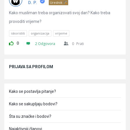
Pitanja
D. P.
Urednik
Kako musliman treba organizovati svoj dan? Kako treba
provoditi vrijeme?
iskoristiti
organizacija
vrijeme
0
2 Odgovora
0
Prati
Sidebar
PRIJAVA SA PROFILOM
Kako se postavlja pitanje?
Kako se sakupljaju bodovi?
Šta su značke i bodovi?
Najaktivniji članovi