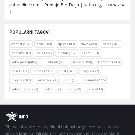
putsredine.com
|
Predaje BiH Daija
|
s-d-o.org
|
namaz.ba
|
POPULARNI TAGOVI
abdest
(582)
brak
(608)
djeca
(189)
dova
(490)
hadis
(340)
hadždž
(207)
hajz
(222)
hidžab
(187)
islam
(353)
kako postupiti
(236)
kur'an
(580)
kurban
(190)
liječenje
(190)
muž
(187)
namaz
(2377)
post
(748)
propis
(432)
propisi
(207)
ramazan
(246)
sihr
(303)
sunnet
(227)
zabranjeno
(231)
zekat
(356)
zikr
(229)
žena
(433)
Footer
O
INFO
Cilj ove stranice je da prikupi i objavi odgovore na islamska
pitanja koje su dali islamski učenjaci sve četiri pravne škole-