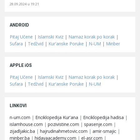
28.09.2024 u 19:21
ANDROID
Pitaj Učene
|
Islamski Kviz
|
Namaz korak po korak
|
Sufara
|
Tedžvid
|
Kur'anske Poruke
|
N-UM
|
Minber
APPLE iOS
Pitaj Učene
|
Islamski Kviz
|
Namaz korak po korak
|
Sufara
|
Tedžvid
|
Kur'anske Poruke
|
N-UM
LINKOVI
n-um.com
|
Enciklopedija Kur'ana
|
Enciklopedija hadisa
|
islamhouse.com
|
pozivistine.com
|
spasenje.com
|
zijadljakic.ba
|
hajrudinahmetovic.com
|
amir-smajic
|
minber.ba
|
hidayaacademy.com
|
el-asr.com
|