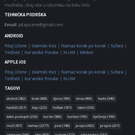
mezheba...čitaj više u izborniku na linku Info.
TEHNIČKA PODRŠKA
Email:
pitajucene@gmail.com
ANDROID
Pitaj Učene
|
Islamski Kviz
|
Namaz korak po korak
|
Sufara
|
Tedžvid
|
Kur'anske Poruke
|
N-UM
|
Minber
APPLE iOS
Pitaj Učene
|
Islamski Kviz
|
Namaz korak po korak
|
Sufara
|
Tedžvid
|
Kur'anske Poruke
|
N-UM
TAGOVI
abdest
(582)
brak
(608)
djeca
(189)
dova
(490)
hadis
(340)
hadždž
(207)
hajz
(222)
hidžab
(187)
islam
(353)
kako postupiti
(236)
kur'an
(580)
kurban
(190)
liječenje
(190)
muž
(187)
namaz
(2377)
post
(748)
propis
(432)
propisi
(207)
ramazan
(246)
sihr
(303)
sunnet
(227)
zabranjeno
(231)