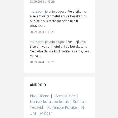
28.09.2024 u 19:25
mersadm
Ve alejkumu-
je unio odgovor
s-selam ve rahmetullahi ve berekatuhu
Ako se bojiš štete po sebe nije ti
obaveza…
28.09.2024 u 19:23
mersadm
Ve alejkumu-
je unio odgovor
s-selam ve rahmetullahi ve berekatuhu
Ne treba da ide kod roditelja sama, bez
muža.…
28.09.2024 u 19:21
ANDROID
Pitaj Učene
|
Islamski Kviz
|
Namaz korak po korak
|
Sufara
|
Tedžvid
|
Kur'anske Poruke
|
N-
UM
|
Minber