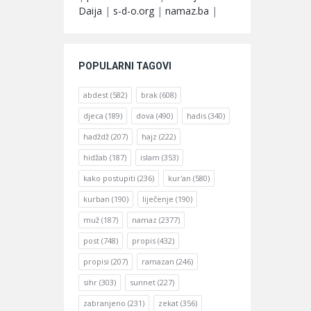
Daija
|
s-d-o.org
|
namaz.ba
|
POPULARNI TAGOVI
abdest
(582)
brak
(608)
djeca
(189)
dova
(490)
hadis
(340)
hadždž
(207)
hajz
(222)
hidžab
(187)
islam
(353)
kako postupiti
(236)
kur'an
(580)
kurban
(190)
liječenje
(190)
muž
(187)
namaz
(2377)
post
(748)
propis
(432)
propisi
(207)
ramazan
(246)
sihr
(303)
sunnet
(227)
zabranjeno
(231)
zekat
(356)