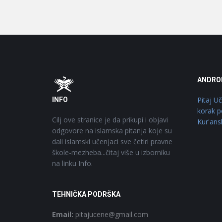
Footer
O
ANDRO
Pitaj U
INFO
korak p
Cilj ove stranice je da prikupi i objavi
Kur'ans
odgovore na islamska pitanja koje su
dali islamski učenjaci sve četiri pravne
škole-mezheba...čitaj više u izborniku
na linku Info.
TEHNIČKA PODRŠKA
Email:
pitajucene@gmail.com