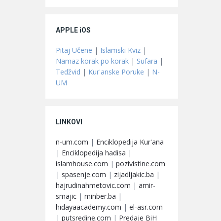
APPLE iOS
Pitaj Učene
|
Islamski Kviz
|
Namaz korak po korak
|
Sufara
|
Tedžvid
|
Kur'anske Poruke
|
N-
UM
LINKOVI
n-um.com
|
Enciklopedija Kur'ana
|
Enciklopedija hadisa
|
islamhouse.com
|
pozivistine.com
|
spasenje.com
|
zijadljakic.ba
|
hajrudinahmetovic.com
|
amir-
smajic
|
minber.ba
|
hidayaacademy.com
|
el-asr.com
|
putsredine.com
|
Predaje BiH