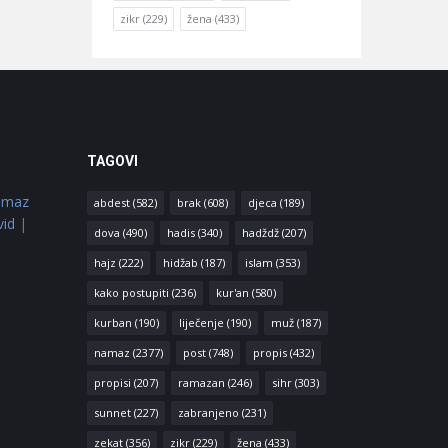
zikr
(229)
žena
(433)
TAGOVI
amaz
abdest
(582)
brak
(608)
djeca
(189)
vid
|
dova
(490)
hadis
(340)
hadždž
(207)
hajz
(222)
hidžab
(187)
islam
(353)
kako postupiti
(236)
kur'an
(580)
kurban
(190)
liječenje
(190)
muž
(187)
namaz
(2377)
post
(748)
propis
(432)
propisi
(207)
ramazan
(246)
sihr
(303)
sunnet
(227)
zabranjeno
(231)
zekat
(356)
zikr
(229)
žena
(433)