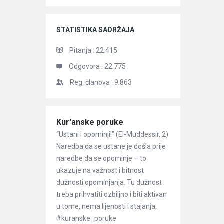
STATISTIKA SADRŽAJA
Pitanja :
22.415
Odgovora :
22.775
Reg. članova :
9.863
Članci
Kur'anske poruke
“Ustani i opominji!” (El-Muddessir, 2)
Naredba da se ustane je došla prije
naredbe da se opominje – to
ukazuje na važnost i bitnost
dužnosti opominjanja. Tu dužnost
treba prihvatiti ozbiljno i biti aktivan
u tome, nema lijenosti i stajanja.
#kuranske_poruke