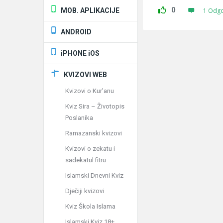
0
MOB. APLIKACIJE
1 Odg
ANDROID
iPHONE iOS
KVIZOVI WEB
Kvizovi o Kur'anu
Kviz Sira – Životopis
Poslanika
Ramazanski kvizovi
Kvizovi o zekatu i
sadekatul fitru
Islamski Dnevni Kviz
Dječiji kvizovi
Kviz Škola Islama
Islamski Kviz 18+