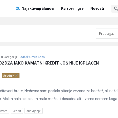
Pitaj
Pitaj
Najaktivniji članovi
Kvizovi i igre
Novosti
Učene
Učene
®
®
Navigacija
u kategoriji:
Hadždž Umra Kaba
ŽDŽA IAKO KAMATNI KREDIT JOŠ NIJE ISPLAĆEN
Urednik
štovani brate, Nedavno sam poslala pitanje vezano za hadždž, ali naža
r. Molim halala sto sam malo možda i dosadna ali stvarno nemam koga .
amata
kredit
obavljanje