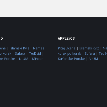
ID
APPLE iOS
čene
|
Islamski Kviz
|
Namaz
Pitaj Učene
|
Islamski Kviz
|
N
o korak
|
Sufara
|
Tedžvid
|
korak po korak
|
Sufara
|
Tedž
ke Poruke
|
N-UM
|
Minber
Kur'anske Poruke
|
N-UM