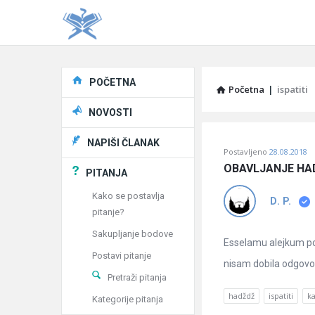
Explore
POČETNA
Početna
|
ispatiti
NOVOSTI
Pitaj
NAPIŠI ČLANAK
Postavljeno
28.08.2018
Učene
OBAVLJANJE HAD
PITANJA
®
Kako se postavlja
D. P.
pitanje?
Latest
Sakupljanje bodove
Pitanja
Esselamu alejkum po
Postavi pitanje
nisam dobila odgovo
Pretraži pitanja
hadždž
ispatiti
k
Kategorije pitanja