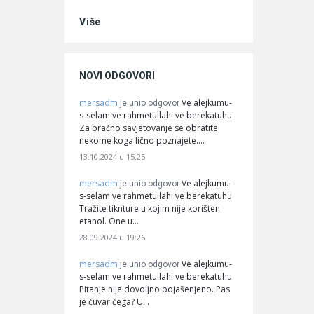
Više
NOVI ODGOVORI
mersadm
Ve alejkumu-
je unio odgovor
s-selam ve rahmetullahi ve berekatuhu
Za bračno savjetovanje se obratite
nekome koga lično poznajete.…
13.10.2024 u 15:25
mersadm
Ve alejkumu-
je unio odgovor
s-selam ve rahmetullahi ve berekatuhu
Tražite tiknture u kojim nije korišten
etanol. One u…
28.09.2024 u 19:26
mersadm
Ve alejkumu-
je unio odgovor
s-selam ve rahmetullahi ve berekatuhu
Pitanje nije dovoljno pojašenjeno. Pas
je čuvar čega? U…