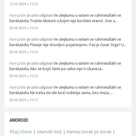
13.10.2024 u 15:25
mersadm
Ve alejkumu-s-selam ve rahmetullahi ve
je unio odgovor
berekatuhu Tražite tiknture u kojim nije korišten etanol. One u…
28.09.2024 u 19:26
mersadm
Ve alejkumu-s-selam ve rahmetullahi ve
je unio odgovor
berekatuhu Pitanje nije dovoljno pojašenjeno. Pas je čuvar čega? U…
28.09.2024 u 19:25
mersadm
Ve alejkumu-s-selam ve rahmetullahi ve
je unio odgovor
berekatuhu Ako se bojiš štete po sebe nije ti obaveza…
28.09.2024 u 19:23
mersadm
Ve alejkumu-s-selam ve rahmetullahi ve
je unio odgovor
berekatuhu Ne treba da ide kod roditelja sama, bez muža.…
28.09.2024 u 19:21
ANDROID
Pitaj Učene
|
Islamski Kviz
|
Namaz korak po korak
|