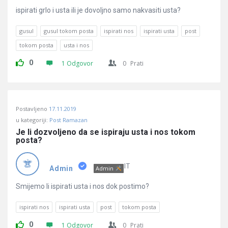
ispirati grlo i usta ili je dovoljno samo nakvasiti usta?
gusul
gusul tokom posta
ispirati nos
ispirati usta
post
tokom posta
usta i nos
0
1 Odgovor
0
Prati
Postavljeno
17.11.2019
u kategoriji:
Post Ramazan
Je li dozvoljeno da se ispiraju usta i nos tokom 
posta?
IT
Admin
Admin
Smijemo li ispirati usta i nos dok postimo?
ispirati nos
ispirati usta
post
tokom posta
0
1 Odgovor
0
Prati