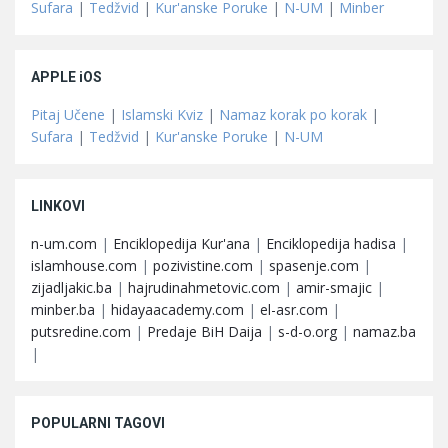
Sufara
|
Tedžvid
|
Kur'anske Poruke
|
N-UM
|
Minber
APPLE iOS
Pitaj Učene
|
Islamski Kviz
|
Namaz korak po korak
|
Sufara
|
Tedžvid
|
Kur'anske Poruke
|
N-UM
LINKOVI
n-um.com
|
Enciklopedija Kur'ana
|
Enciklopedija hadisa
|
islamhouse.com
|
pozivistine.com
|
spasenje.com
|
zijadljakic.ba
|
hajrudinahmetovic.com
|
amir-smajic
|
minber.ba
|
hidayaacademy.com
|
el-asr.com
|
putsredine.com
|
Predaje BiH Daija
|
s-d-o.org
|
namaz.ba
|
POPULARNI TAGOVI