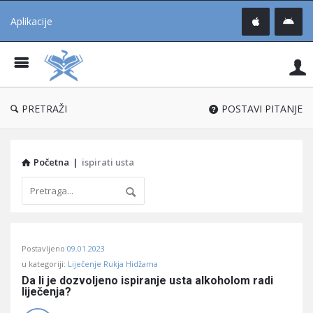
Aplikacije
Pit
Uč
®
PRETRAŽI
POSTAVI PITANJE
Početna
|
ispirati usta
Pitaj
Postavljeno
09.01.2023
Učene
u kategoriji:
Liječenje Rukja Hidžama
®
Da li je dozvoljeno ispiranje usta alkoholom radi 
liječenja?
Latest