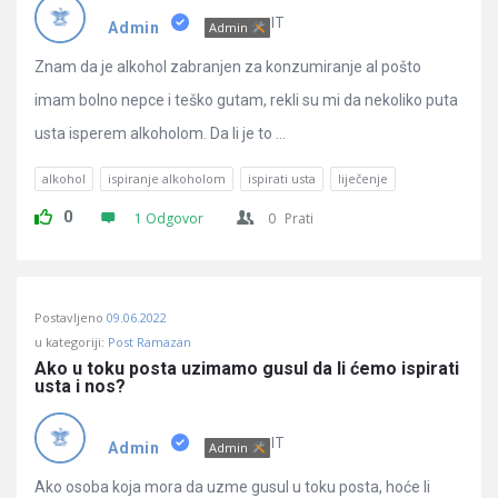
Pitanja
IT
Admin
Admin
Znam da je alkohol zabranjen za konzumiranje al pošto
imam bolno nepce i teško gutam, rekli su mi da nekoliko puta
usta isperem alkoholom. Da li je to ...
alkohol
ispiranje alkoholom
ispirati usta
liječenje
0
1 Odgovor
0
Prati
Postavljeno
09.06.2022
u kategoriji:
Post Ramazan
Ako u toku posta uzimamo gusul da li ćemo ispirati 
usta i nos?
IT
Admin
Admin
Ako osoba koja mora da uzme gusul u toku posta, hoće li