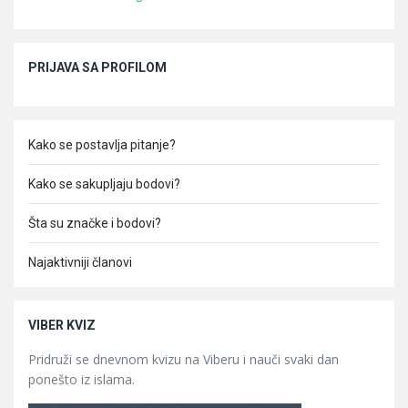
Sidebar
PRIJAVA SA PROFILOM
Kako se postavlja pitanje?
Kako se sakupljaju bodovi?
Šta su značke i bodovi?
Najaktivniji članovi
VIBER KVIZ
Pridruži se dnevnom kvizu na Viberu i nauči svaki dan
ponešto iz islama.