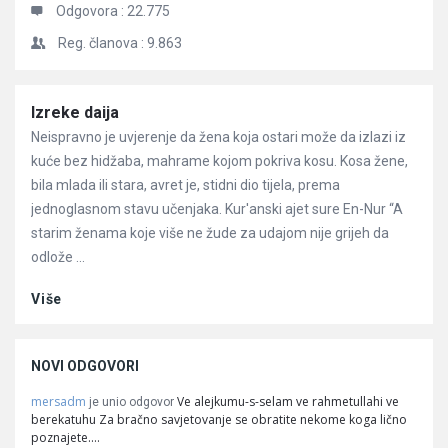
Odgovora :
22.775
Reg. članova :
9.863
Članci
Izreke daija
Neispravno je uvjerenje da žena koja ostari može da izlazi iz
kuće bez hidžaba, mahrame kojom pokriva kosu. Kosa žene,
bila mlada ili stara, avret je, stidni dio tijela, prema
jednoglasnom stavu učenjaka. Kur'anski ajet sure En-Nur “A
starim ženama koje više ne žude za udajom nije grijeh da
odlože ...
Više
NOVI ODGOVORI
mersadm
Ve alejkumu-s-selam ve rahmetullahi ve
je unio odgovor
berekatuhu Za bračno savjetovanje se obratite nekome koga lično
poznajete.…