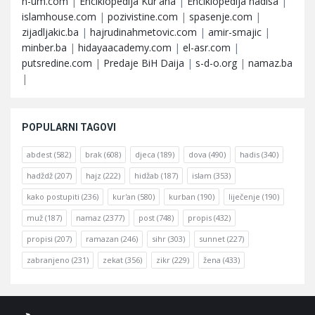
n-um.com
|
Enciklopedija Kur'ana
|
Enciklopedija hadisa
|
islamhouse.com
|
pozivistine.com
|
spasenje.com
|
zijadljakic.ba
|
hajrudinahmetovic.com
|
amir-smajic
|
minber.ba
|
hidayaacademy.com
|
el-asr.com
|
putsredine.com
|
Predaje BiH Daija
|
s-d-o.org
|
namaz.ba
|
POPULARNI TAGOVI
abdest
(582)
brak
(608)
djeca
(189)
dova
(490)
hadis
(340)
hadždž
(207)
hajz
(222)
hidžab
(187)
islam
(353)
kako postupiti
(236)
kur'an
(580)
kurban
(190)
liječenje
(190)
muž
(187)
namaz
(2377)
post
(748)
propis
(432)
propisi
(207)
ramazan
(246)
sihr
(303)
sunnet
(227)
zabranjeno
(231)
zekat
(356)
zikr
(229)
žena
(433)