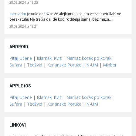
28.09.2024 u 19:23
mersadm
Ve alejkumu-s-selam ve rahmetullahi ve
je unio odgovor
berekatuhu Ne treba da ide kod roditelja sama, bez muža.…
28.09.2024 u 19:21
ANDROID
Pitaj Učene
|
Islamski Kviz
|
Namaz korak po korak
|
Sufara
|
Tedžvid
|
Kur'anske Poruke
|
N-UM
|
Minber
APPLE iOS
Pitaj Učene
|
Islamski Kviz
|
Namaz korak po korak
|
Sufara
|
Tedžvid
|
Kur'anske Poruke
|
N-UM
LINKOVI