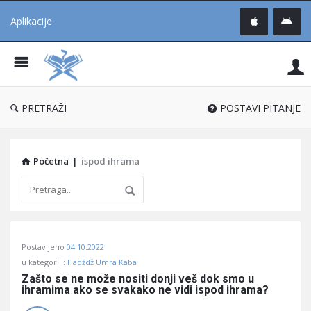
Aplikacije
Pit
Uč
®
PRETRAŽI
POSTAVI PITANJE
Početna
|
ispod ihrama
Pitaj
Postavljeno
04.10.2022
Učene
u kategoriji:
Hadždž Umra Kaba
®
Zašto se ne može nositi donji veš dok smo u 
ihramima ako se svakako ne vidi ispod ihrama?
Latest