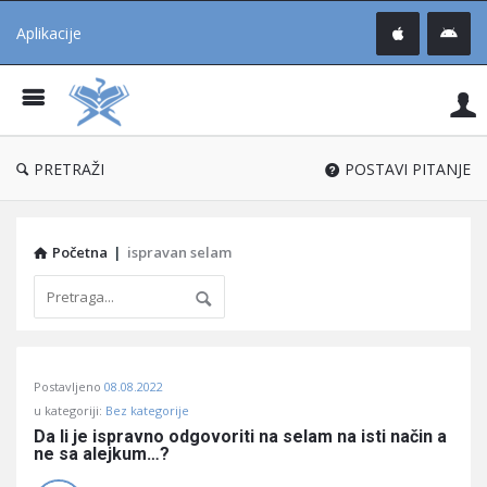
Aplikacije
Pit
Uč
®
PRETRAŽI
POSTAVI PITANJE
Početna
|
ispravan selam
Pitaj
Postavljeno
08.08.2022
Učene
u kategoriji:
Bez kategorije
®
Da li je ispravno odgovoriti na selam na isti način a 
ne sa alejkum…?
Latest