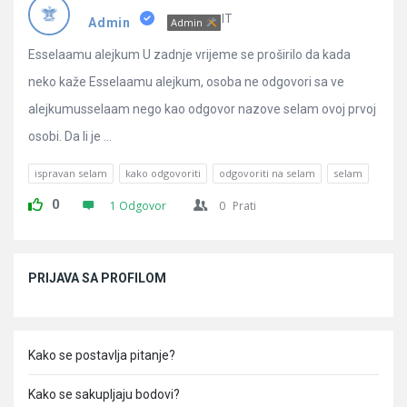
Pitanja
IT
Admin
Admin
Esselaamu alejkum U zadnje vrijeme se proširilo da kada
neko kaže Esselaamu alejkum, osoba ne odgovori sa ve
alejkumusselaam nego kao odgovor nazove selam ovoj prvoj
osobi. Da li je ...
ispravan selam
kako odgovoriti
odgovoriti na selam
selam
0
1 Odgovor
0
Prati
Sidebar
PRIJAVA SA PROFILOM
Kako se postavlja pitanje?
Kako se sakupljaju bodovi?