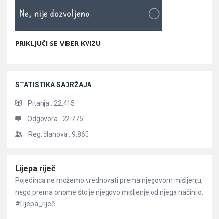
PRIKLJUČI SE VIBER KVIZU
STATISTIKA SADRŽAJA
Pitanja :
22.415
Odgovora :
22.775
Reg. članova :
9.863
Članci
Lijepa riječ
Pojedinca ne možemo vrednovati prema njegovom mišljenju,
nego prema onome što je njegovo mišljenje od njega načinilo.
#Lijepa_riječ