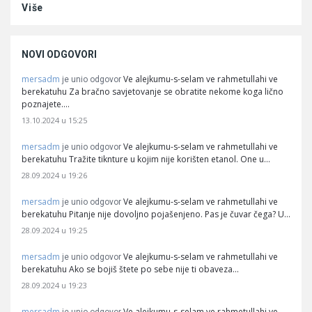
Više
NOVI ODGOVORI
mersadm
Ve alejkumu-s-selam ve rahmetullahi ve
je unio odgovor
berekatuhu Za bračno savjetovanje se obratite nekome koga lično
poznajete.…
13.10.2024 u 15:25
mersadm
Ve alejkumu-s-selam ve rahmetullahi ve
je unio odgovor
berekatuhu Tražite tiknture u kojim nije korišten etanol. One u…
28.09.2024 u 19:26
mersadm
Ve alejkumu-s-selam ve rahmetullahi ve
je unio odgovor
berekatuhu Pitanje nije dovoljno pojašenjeno. Pas je čuvar čega? U…
28.09.2024 u 19:25
mersadm
Ve alejkumu-s-selam ve rahmetullahi ve
je unio odgovor
berekatuhu Ako se bojiš štete po sebe nije ti obaveza…
28.09.2024 u 19:23
mersadm
Ve alejkumu-s-selam ve rahmetullahi ve