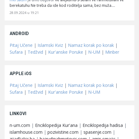
je unio odgovor
berekatuhu Ne treba da ide kod roditelja sama, bez muža.…
28.09.2024 u 19:21
ANDROID
Pitaj Učene
|
Islamski Kviz
|
Namaz korak po korak
|
Sufara
|
Tedžvid
|
Kur'anske Poruke
|
N-UM
|
Minber
APPLE iOS
Pitaj Učene
|
Islamski Kviz
|
Namaz korak po korak
|
Sufara
|
Tedžvid
|
Kur'anske Poruke
|
N-UM
LINKOVI
n-um.com
|
Enciklopedija Kur'ana
|
Enciklopedija hadisa
|
islamhouse.com
|
pozivistine.com
|
spasenje.com
|
zijadljakic.ba
|
hajrudinahmetovic.com
|
amir-smajic
|