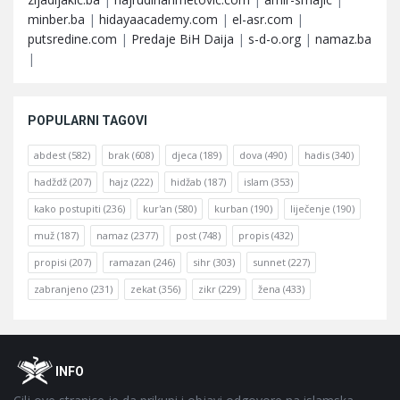
minber.ba
|
hidayaacademy.com
|
el-asr.com
|
putsredine.com
|
Predaje BiH Daija
|
s-d-o.org
|
namaz.ba
|
POPULARNI TAGOVI
abdest
(582)
brak
(608)
djeca
(189)
dova
(490)
hadis
(340)
hadždž
(207)
hajz
(222)
hidžab
(187)
islam
(353)
kako postupiti
(236)
kur'an
(580)
kurban
(190)
liječenje
(190)
muž
(187)
namaz
(2377)
post
(748)
propis
(432)
propisi
(207)
ramazan
(246)
sihr
(303)
sunnet
(227)
zabranjeno
(231)
zekat
(356)
zikr
(229)
žena
(433)
Footer
O
INFO