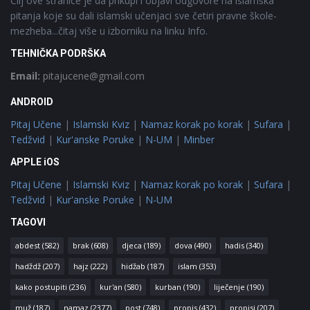
Cilj ove stranice je da prikupi i objavi odgovore na islamska
pitanja koje su dali islamski učenjaci sve četiri pravne škole-
mezheba...čitaj više u izborniku na linku Info.
TEHNIČKA PODRŠKA
Email:
pitajucene@gmail.com
ANDROID
Pitaj Učene
|
Islamski Kviz
|
Namaz korak po korak
|
Sufara
|
Tedžvid
|
Kur'anske Poruke
|
N-UM
|
Minber
APPLE iOS
Pitaj Učene
|
Islamski Kviz
|
Namaz korak po korak
|
Sufara
|
Tedžvid
|
Kur'anske Poruke
|
N-UM
TAGOVI
abdest
(582)
brak
(608)
djeca
(189)
dova
(490)
hadis
(340)
hadždž
(207)
hajz
(222)
hidžab
(187)
islam
(353)
kako postupiti
(236)
kur'an
(580)
kurban
(190)
liječenje
(190)
muž
(187)
namaz
(2377)
post
(748)
propis
(432)
propisi
(207)