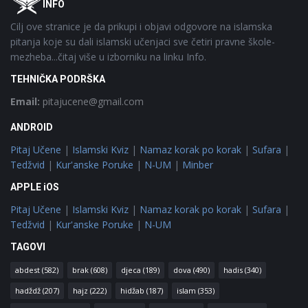
INFO
Cilj ove stranice je da prikupi i objavi odgovore na islamska
pitanja koje su dali islamski učenjaci sve četiri pravne škole-
mezheba...čitaj više u izborniku na linku Info.
TEHNIČKA PODRŠKA
Email:
pitajucene@gmail.com
ANDROID
Pitaj Učene
|
Islamski Kviz
|
Namaz korak po korak
|
Sufara
|
Tedžvid
|
Kur'anske Poruke
|
N-UM
|
Minber
APPLE iOS
Pitaj Učene
|
Islamski Kviz
|
Namaz korak po korak
|
Sufara
|
Tedžvid
|
Kur'anske Poruke
|
N-UM
TAGOVI
abdest
(582)
brak
(608)
djeca
(189)
dova
(490)
hadis
(340)
hadždž
(207)
hajz
(222)
hidžab
(187)
islam
(353)