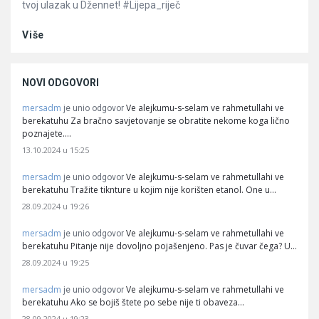
tvoj ulazak u Džennet! #Lijepa_riječ
Više
NOVI ODGOVORI
mersadm
Ve alejkumu-s-selam ve rahmetullahi ve
je unio odgovor
berekatuhu Za bračno savjetovanje se obratite nekome koga lično
poznajete.…
13.10.2024 u 15:25
mersadm
Ve alejkumu-s-selam ve rahmetullahi ve
je unio odgovor
berekatuhu Tražite tiknture u kojim nije korišten etanol. One u…
28.09.2024 u 19:26
mersadm
Ve alejkumu-s-selam ve rahmetullahi ve
je unio odgovor
berekatuhu Pitanje nije dovoljno pojašenjeno. Pas je čuvar čega? U…
28.09.2024 u 19:25
mersadm
Ve alejkumu-s-selam ve rahmetullahi ve
je unio odgovor
berekatuhu Ako se bojiš štete po sebe nije ti obaveza…
28.09.2024 u 19:23