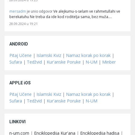
mersadm
Ve alejkumu-s-selam ve rahmetullahi ve
je unio odgovor
berekatuhu Ne treba da ide kod roditelja sama, bez muža.…
28.09.2024 u 19:21
ANDROID
Pitaj Učene
|
Islamski Kviz
|
Namaz korak po korak
|
Sufara
|
Tedžvid
|
Kur'anske Poruke
|
N-UM
|
Minber
APPLE iOS
Pitaj Učene
|
Islamski Kviz
|
Namaz korak po korak
|
Sufara
|
Tedžvid
|
Kur'anske Poruke
|
N-UM
LINKOVI
n-um.com
|
Enciklopedija Kur'ana
|
Enciklopedija hadisa
|