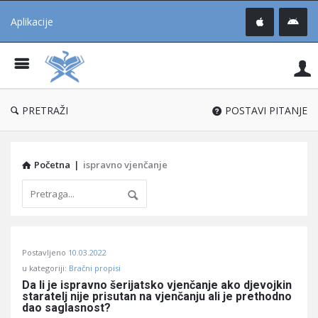
Aplikacije
Pit
Uč
®
PRETRAŽI
POSTAVI PITANJE
Početna
|
ispravno vjenčanje
Pitaj
Postavljeno
10.03.2022
Učene
u kategoriji:
Bračni propisi
®
Da li je ispravno šerijatsko vjenčanje ako djevojkin 
staratelj nije prisutan na vjenčanju ali je prethodno 
Latest
dao saglasnost?