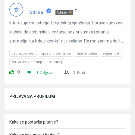
Pitanja
IT
Admin
Admin
Interesuje me pitanje šerijatskog vjenčanja. Upravo sam vas
slušala da opštinsko vjenčanje bez prisustva i pitanja
staratelja ‘da li daje kćerku’ nije validno. Pa me zanima da li ...
dao saglasnost
ispravno vjenčanje
nije prisutan
saglasnost
šerijatsko vjenčanje
staratelj
0
1 Odgovor
0
Prati
Sidebar
PRIJAVA SA PROFILOM
Kako se postavlja pitanje?