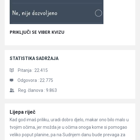
PRIKLJUČI SE VIBER KVIZU
STATISTIKA SADRŽAJA
Pitanja :
22.415
Odgovora :
22.775
Reg. članova :
9.863
Članci
Lijepa riječ
Kad god imaš priliku, uradi dobro djelo, makar ono bilo malo u
tvojim očima, jer možda je u očima onoga kome si pomogao
veliko poput planine, pa na Sudnjem danu bude prevaga za