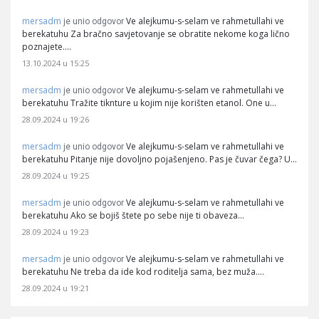
mersadm
Ve alejkumu-s-selam ve rahmetullahi ve
je unio odgovor
berekatuhu Za bračno savjetovanje se obratite nekome koga lično
poznajete.…
13.10.2024 u 15:25
mersadm
Ve alejkumu-s-selam ve rahmetullahi ve
je unio odgovor
berekatuhu Tražite tiknture u kojim nije korišten etanol. One u…
28.09.2024 u 19:26
mersadm
Ve alejkumu-s-selam ve rahmetullahi ve
je unio odgovor
berekatuhu Pitanje nije dovoljno pojašenjeno. Pas je čuvar čega? U…
28.09.2024 u 19:25
mersadm
Ve alejkumu-s-selam ve rahmetullahi ve
je unio odgovor
berekatuhu Ako se bojiš štete po sebe nije ti obaveza…
28.09.2024 u 19:23
mersadm
Ve alejkumu-s-selam ve rahmetullahi ve
je unio odgovor
berekatuhu Ne treba da ide kod roditelja sama, bez muža.…
28.09.2024 u 19:21