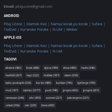
Email:
pitajucene@gmail.com
ANDROID
Pitaj Učene
|
Islamski Kviz
|
Namaz korak po korak
|
Sufara
|
Tedžvid
|
Kur'anske Poruke
|
N-UM
|
Minber
APPLE iOS
Pitaj Učene
|
Islamski Kviz
|
Namaz korak po korak
|
Sufara
|
Tedžvid
|
Kur'anske Poruke
|
N-UM
TAGOVI
abdest
(582)
brak
(608)
djeca
(189)
dova
(490)
hadis
(340)
hadždž
(207)
hajz
(222)
hidžab
(187)
islam
(353)
kako postupiti
(236)
kur'an
(580)
kurban
(190)
liječenje
(190)
muž
(187)
namaz
(2377)
post
(748)
propis
(432)
propisi
(207)
ramazan
(246)
sihr
(303)
sunnet
(227)
zabranjeno
(231)
zekat
(356)
zikr
(229)
žena
(433)