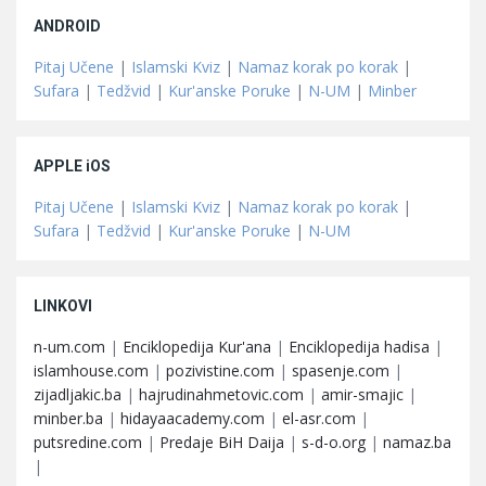
ANDROID
Pitaj Učene
|
Islamski Kviz
|
Namaz korak po korak
|
Sufara
|
Tedžvid
|
Kur'anske Poruke
|
N-UM
|
Minber
APPLE iOS
Pitaj Učene
|
Islamski Kviz
|
Namaz korak po korak
|
Sufara
|
Tedžvid
|
Kur'anske Poruke
|
N-UM
LINKOVI
n-um.com
|
Enciklopedija Kur'ana
|
Enciklopedija hadisa
|
islamhouse.com
|
pozivistine.com
|
spasenje.com
|
zijadljakic.ba
|
hajrudinahmetovic.com
|
amir-smajic
|
minber.ba
|
hidayaacademy.com
|
el-asr.com
|
putsredine.com
|
Predaje BiH Daija
|
s-d-o.org
|
namaz.ba
|