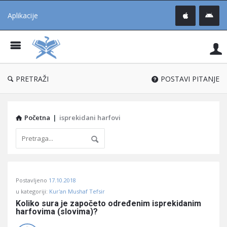
Aplikacije
Pit
Uč
®
PRETRAŽI
POSTAVI PITANJE
Početna
|
isprekidani harfovi
Pitaj
Postavljeno
17.10.2018
Učene
u kategoriji:
Kur'an Mushaf Tefsir
®
Koliko sura je započeto određenim isprekidanim 
harfovima (slovima)?
Latest