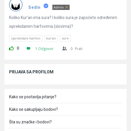
Pitanja
Sedin
Admin
Koliko Kur’an ima sura? I koliko sura je započeto određenim
isprekidanim harfovima (slovima)?
isprekidani harfovi
kur'an
sure
0
1 Odgovor
0
Prati
Sidebar
PRIJAVA SA PROFILOM
Kako se postavlja pitanje?
Kako se sakupljaju bodovi?
Šta su značke i bodovi?