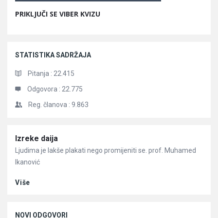
PRIKLJUČI SE VIBER KVIZU
STATISTIKA SADRŽAJA
Pitanja :
22.415
Odgovora :
22.775
Reg. članova :
9.863
Članci
Izreke daija
Ljudima je lakše plakati nego promijeniti se. prof. Muhamed
Ikanović
Više
NOVI ODGOVORI