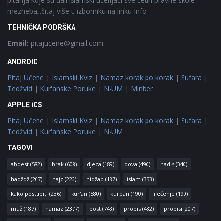
pitanja koje su dali islamski učenjaci sve četiri pravne škole-
mezheba...čitaj više u izborniku na linku Info.
TEHNIČKA PODRŠKA
Email:
pitajucene@gmail.com
ANDROID
Pitaj Učene
|
Islamski Kviz
|
Namaz korak po korak
|
Sufara
|
Tedžvid
|
Kur'anske Poruke
|
N-UM
|
Minber
APPLE iOS
Pitaj Učene
|
Islamski Kviz
|
Namaz korak po korak
|
Sufara
|
Tedžvid
|
Kur'anske Poruke
|
N-UM
TAGOVI
abdest
(582)
brak
(608)
djeca
(189)
dova
(490)
hadis
(340)
hadždž
(207)
hajz
(222)
hidžab
(187)
islam
(353)
kako postupiti
(236)
kur'an
(580)
kurban
(190)
liječenje
(190)
muž
(187)
namaz
(2377)
post
(748)
propis
(432)
propisi
(207)