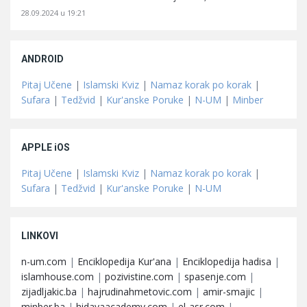
28.09.2024 u 19:21
ANDROID
Pitaj Učene
|
Islamski Kviz
|
Namaz korak po korak
|
Sufara
|
Tedžvid
|
Kur'anske Poruke
|
N-UM
|
Minber
APPLE iOS
Pitaj Učene
|
Islamski Kviz
|
Namaz korak po korak
|
Sufara
|
Tedžvid
|
Kur'anske Poruke
|
N-UM
LINKOVI
n-um.com
|
Enciklopedija Kur'ana
|
Enciklopedija hadisa
|
islamhouse.com
|
pozivistine.com
|
spasenje.com
|
zijadljakic.ba
|
hajrudinahmetovic.com
|
amir-smajic
|
minber.ba
|
hidayaacademy.com
|
el-asr.com
|