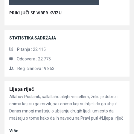
PRIKLJUČI SE VIBER KVIZU
STATISTIKA SADRŽAJA
Pitanja :
22.415
Odgovora :
22.775
Reg. članova :
9.863
Članci
Lijepa riječ
Allahov Poslanik, sallallahu alejhi ve sellem, želio je dobro i
onima koji su ga mrzili, pa i onima koji su htjeli da ga ubiju!
Danas mnogi maštaju o ubijanju drugih ljudi, umjesto da
maštaju o tome kako da ih navedu na Pravi put! #Lijepa_riječ
Više