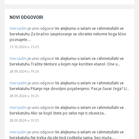
NOVI ODGOVORI
mersadm
Ve alejkumu-s-selam ve rahmetullahi ve
je unio odgovor
berekatuhu Za bračno savjetovanje se obratite nekome koga lično
poznajete.…
13.10.2024 u 15:25
mersadm
Ve alejkumu-s-selam ve rahmetullahi ve
je unio odgovor
berekatuhu Tražite tiknture u kojim nije korišten etanol. One u…
28.09.2024 u 19:26
mersadm
Ve alejkumu-s-selam ve rahmetullahi ve
je unio odgovor
berekatuhu Pitanje nije dovoljno pojašenjeno. Pas je čuvar čega? U…
28.09.2024 u 19:25
mersadm
Ve alejkumu-s-selam ve rahmetullahi ve
je unio odgovor
berekatuhu Ako se bojiš štete po sebe nije ti obaveza…
28.09.2024 u 19:23
mersadm
Ve alejkumu-s-selam ve rahmetullahi ve
je unio odgovor
berekatuhu Ne treba da ide kod roditelja sama, bez muža.…