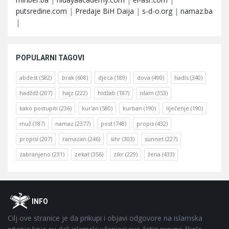
putsredine.com
|
Predaje BiH Daija
|
s-d-o.org
|
namaz.ba
|
POPULARNI TAGOVI
abdest
(582)
brak
(608)
djeca
(189)
dova
(490)
hadis
(340)
hadždž
(207)
hajz
(222)
hidžab
(187)
islam
(353)
kako postupiti
(236)
kur'an
(580)
kurban
(190)
liječenje
(190)
muž
(187)
namaz
(2377)
post
(748)
propis
(432)
propisi
(207)
ramazan
(246)
sihr
(303)
sunnet
(227)
zabranjeno
(231)
zekat
(356)
zikr
(229)
žena
(433)
Footer
O
INFO
Cilj ove stranice je da prikupi i objavi odgovore na islamska