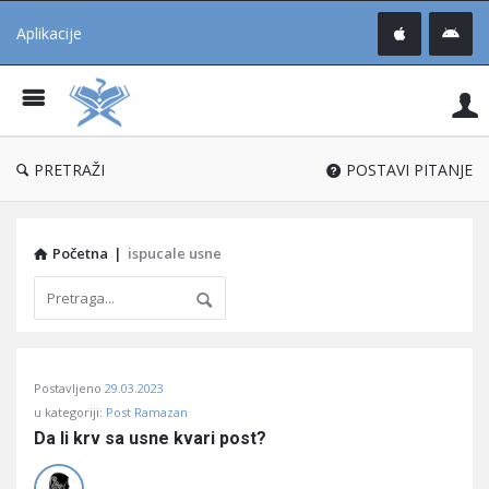
Aplikacije
Pit
Uč
®
PRETRAŽI
POSTAVI PITANJE
Početna
|
ispucale usne
Pitaj
Postavljeno
29.03.2023
Učene
u kategoriji:
Post Ramazan
®
Da li krv sa usne kvari post?
Latest