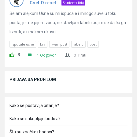
Pitanja
Cvet Dzenet
Student (10k)
Selam alejkum Usne su mi ispucale i mnogo suve u toku
posta, jer ne pijem vodu, ne stavljam labelo bojim se da ću ga
liznuti, a u nekom ukusu ...
ispucale usne
krv
kvari post
labelo
post
3
1 Odgovor
0
Prati
Sidebar
PRIJAVA SA PROFILOM
Kako se postavlja pitanje?
Kako se sakupljaju bodovi?
Šta su značke i bodovi?