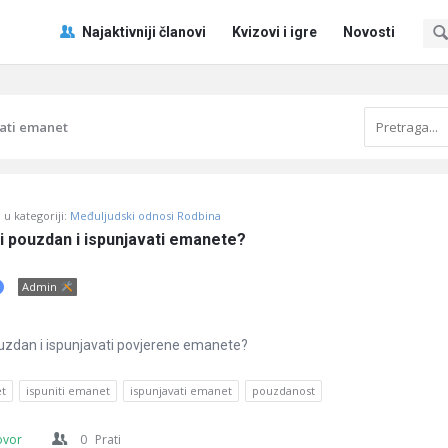
Pitaj
Pitaj
Najaktivniji članovi
Kvizovi i igre
Novosti
Učene
Učene
®
®
Navigacija
vati emanet
u kategoriji:
Međuljudski odnosi Rodbina
iti pouzdan i ispunjavati emanete?
Admin
 pouzdan i ispunjavati povjerene emanete?
t
ispuniti emanet
ispunjavati emanet
pouzdanost
ovor
0
Prati