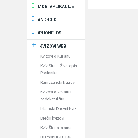
MOB. APLIKACIJE
ANDROID
iPHONE iOS
KVIZOVI WEB
Kvizovi o Kur'anu
Kviz Sira – Životopis
Poslanika
Ramazanski kvizovi
Kvizovi o zekatu i
sadekatul fitru
Islamski Dnevni Kviz
Dječiji kvizovi
Kviz Škola Islama
Islamski Kviz 18+