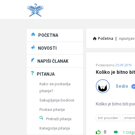
Explore
POČETNA
Početna
|
ispunja
NOVOSTI
Pitaj
NAPIŠI ČLANAK
Postavljeno
25.09.2019
Učene
Koliko je bitno b
PITANJA
®
Kako se postavlja
Sedin
pitanje?
Latest
Sakupljanje bodove
Pitanja
Koliko je bitno biti
Postavi pitanje
biti pouzdan
emane
Pretraži pitanja
Kategorije pitanja
0
1 Odg