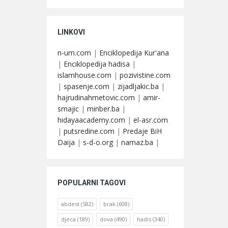
LINKOVI
n-um.com
|
Enciklopedija Kur'ana
|
Enciklopedija hadisa
|
islamhouse.com
|
pozivistine.com
|
spasenje.com
|
zijadljakic.ba
|
hajrudinahmetovic.com
|
amir-
smajic
|
minber.ba
|
hidayaacademy.com
|
el-asr.com
|
putsredine.com
|
Predaje BiH
Daija
|
s-d-o.org
|
namaz.ba
|
POPULARNI TAGOVI
abdest
(582)
brak
(608)
djeca
(189)
dova
(490)
hadis
(340)