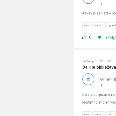
IT
Kakav je šerijatski pr
isra
miradž
prosl
0
1 Odg
Postavljeno
31.08.2018
Da li je obilježav
Admin
IT
Da li je obilježavanje
legitimno, molim vas
isra
miradž
noć