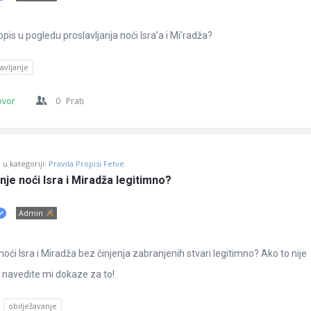
opis u pogledu proslavljanja noći Isra’a i Mi’radža?
avljanje
ovor
0
Prati
u kategoriji:
Pravila Propisi Fetve
anje noći Isra i Miradža legitimno?
Admin
 noći Isra i Miradža bez činjenja zabranjenih stvari legitimno? Ako to nije
 navedite mi dokaze za to!
obilježavanje