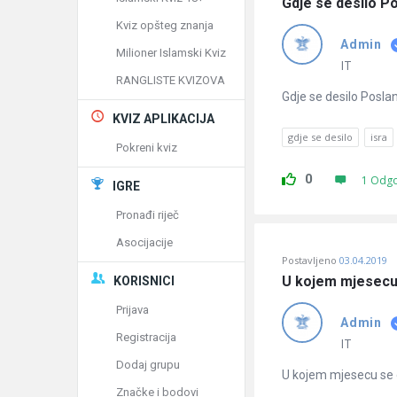
Gdje se desilo Po
Kviz opšteg znanja
Admin
Milioner Islamski Kviz
IT
RANGLISTE KVIZOVA
Gdje se desilo Poslan
KVIZ APLIKACIJA
gdje se desilo
isra
Pokreni kviz
0
1 Odg
IGRE
Pronađi riječ
Asocijacije
Postavljeno
03.04.2019
U kojem mjesecu 
KORISNICI
Prijava
Admin
Registracija
IT
Dodaj grupu
U kojem mjesecu se d
Značke i bodovi