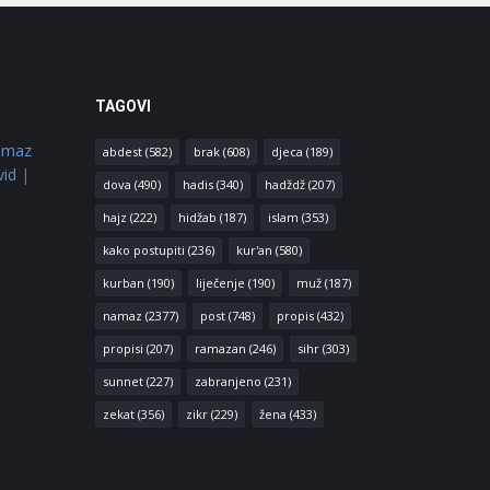
TAGOVI
amaz
abdest
(582)
brak
(608)
djeca
(189)
vid
|
dova
(490)
hadis
(340)
hadždž
(207)
hajz
(222)
hidžab
(187)
islam
(353)
kako postupiti
(236)
kur'an
(580)
kurban
(190)
liječenje
(190)
muž
(187)
namaz
(2377)
post
(748)
propis
(432)
propisi
(207)
ramazan
(246)
sihr
(303)
sunnet
(227)
zabranjeno
(231)
zekat
(356)
zikr
(229)
žena
(433)