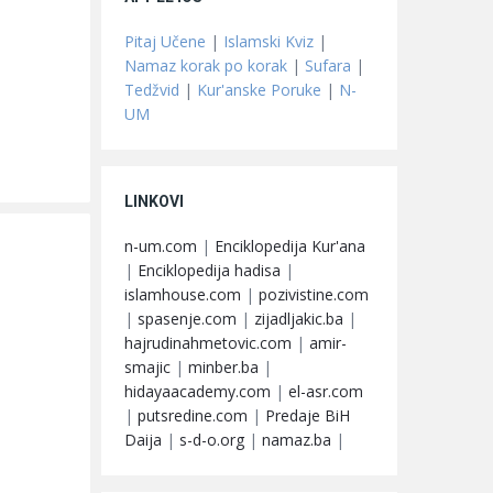
Pitaj Učene
|
Islamski Kviz
|
Namaz korak po korak
|
Sufara
|
Tedžvid
|
Kur'anske Poruke
|
N-
UM
LINKOVI
n-um.com
|
Enciklopedija Kur'ana
|
Enciklopedija hadisa
|
islamhouse.com
|
pozivistine.com
|
spasenje.com
|
zijadljakic.ba
|
hajrudinahmetovic.com
|
amir-
smajic
|
minber.ba
|
hidayaacademy.com
|
el-asr.com
|
putsredine.com
|
Predaje BiH
Daija
|
s-d-o.org
|
namaz.ba
|