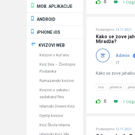
0
1 Odg
MOB. APLIKACIJE
ANDROID
Postavljeno
14.11.2021
iPHONE iOS
Kako se zove jahal
Miradža?
KVIZOVI WEB
Kvizovi o Kur'anu
Admin
IT
Kviz Sira – Životopis
Poslanika
Kako se zove jahalica 
Ramazanski kvizovi
isra
jahalica
jaha
Kvizovi o zekatu i
sadekatul fitru
0
1 Odg
Islamski Dnevni Kviz
Dječiji kvizovi
Kviz Škola Islama
Postavljeno
12.11.2021
Islamski Kviz 18+