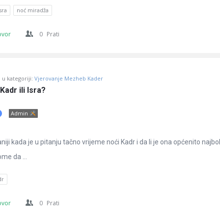
sra
noć miradža
ovor
0
Prati
u kategoriji:
Vjerovanje Mezheb Kader
Kadr ili Isra?
Admin
niji kada je u pitanju tačno vrijeme noći Kadr i da li je ona općenito najbol
ome da ...
dr
ovor
0
Prati