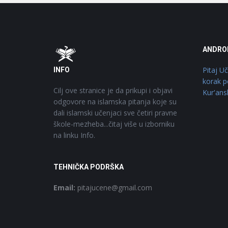
Footer
O
ANDRO
Pitaj U
INFO
korak p
Cilj ove stranice je da prikupi i objavi
Kur'ans
odgovore na islamska pitanja koje su
dali islamski učenjaci sve četiri pravne
škole-mezheba...čitaj više u izborniku
na linku Info.
TEHNIČKA PODRŠKA
Email:
pitajucene@gmail.com