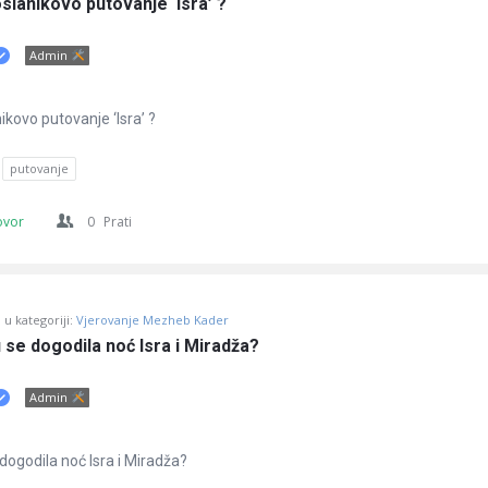
slanikovo putovanje ‘Isra’ ?
Admin
ikovo putovanje ‘Isra’ ?
putovanje
ovor
0
Prati
u kategoriji:
Vjerovanje Mezheb Kader
se dogodila noć Isra i Miradža?
Admin
ogodila noć Isra i Miradža?