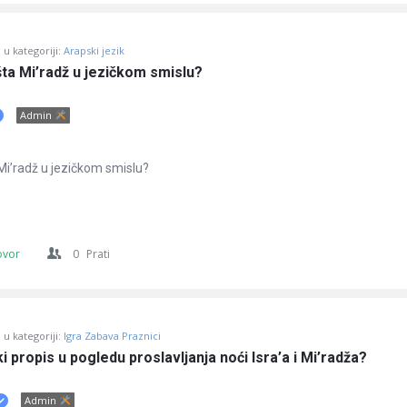
u kategoriji:
Arapski jezik
 šta Mi’radž u jezičkom smislu?
Admin
a Mi’radž u jezičkom smislu?
ovor
0
Prati
u kategoriji:
Igra Zabava Praznici
i propis u pogledu proslavljanja noći Isra’a i Mi’radža?
Admin