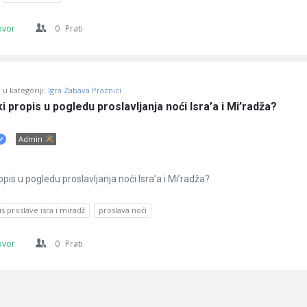
ovor
0
Prati
u kategoriji:
Igra Zabava Praznici
i propis u pogledu proslavljanja noći Isra’a i Mi’radža?
Admin
opis u pogledu proslavljanja noći Isra’a i Mi’radža?
s proslave isra i miradž
proslava noći
ovor
0
Prati