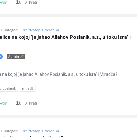
ovor
0
Prati
u kategoriji:
Sira životopis Poslanika
ica na kojoj ‘je jahao Allahov Poslanik, a.s., u toku Isra’ i 
Admin
na kojoj ‘je jahao Allahov Poslanik, a.s., u toku Isra’ i Miradža?
o poslanik
miradž
ovor
0
Prati
u kategoriji:
Sira životopis Poslanika