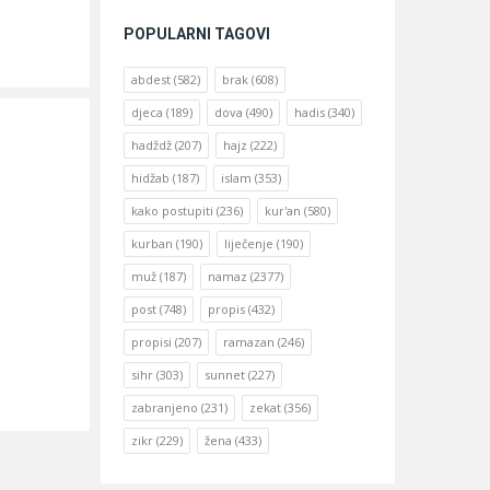
POPULARNI TAGOVI
abdest
(582)
brak
(608)
djeca
(189)
dova
(490)
hadis
(340)
hadždž
(207)
hajz
(222)
hidžab
(187)
islam
(353)
kako postupiti
(236)
kur'an
(580)
kurban
(190)
liječenje
(190)
muž
(187)
namaz
(2377)
post
(748)
propis
(432)
propisi
(207)
ramazan
(246)
sihr
(303)
sunnet
(227)
zabranjeno
(231)
zekat
(356)
zikr
(229)
žena
(433)