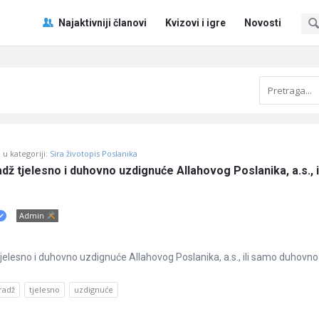
Pitaj
Pitaj
Najaktivniji članovi
Kvizovi i igre
Novosti
Učene
Učene
®
®
Navigacija
u kategoriji:
Sira životopis Poslanika
radž tjelesno i duhovno uzdignuće Allahovog Poslanika, a.s., il
Admin
ž tjelesno i duhovno uzdignuće Allahovog Poslanika, a.s., ili samo duhovno
radž
tjelesno
uzdignuće