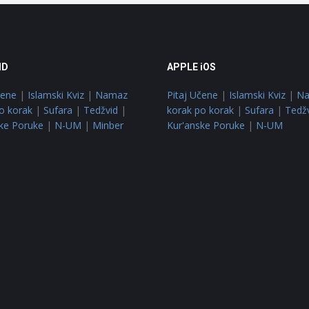
ID
APPLE iOS
čene
|
Islamski Kviz
|
Namaz
Pitaj Učene
|
Islamski Kviz
|
N
o korak
|
Sufara
|
Tedžvid
|
korak po korak
|
Sufara
|
Tedž
ke Poruke
|
N-UM
|
Minber
Kur'anske Poruke
|
N-UM