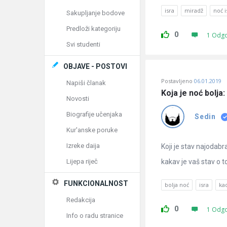
isra
miradž
noć i
Sakupljanje bodove
Predloži kategoriju
0
1 Odg
Svi studenti
OBJAVE - POSTOVI
Postavljeno
06.01.2019
Napiši članak
Koja je noć bolja: 
Novosti
Biografije učenjaka
Sedin
Kur'anske poruke
Izreke daija
Koji je stav najodabra
Lijepa riječ
kakav je vaš stav o t
FUNKCIONALNOST
bolja noć
isra
ka
Redakcija
0
1 Odg
Info o radu stranice