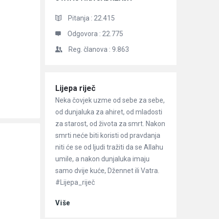
Pitanja :
22.415
Odgovora :
22.775
Reg. članova :
9.863
Članci
Lijepa riječ
Neka čovjek uzme od sebe za sebe,
od dunjaluka za ahiret, od mladosti
za starost, od života za smrt. Nakon
smrti neće biti koristi od pravdanja
niti će se od ljudi tražiti da se Allahu
umile, a nakon dunjaluka imaju
samo dvije kuće, Džennet ili Vatra.
#Lijepa_riječ
Više