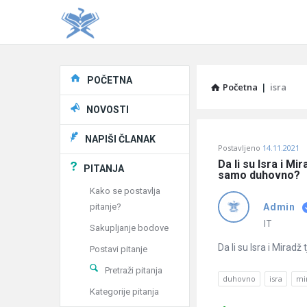
Explore
POČETNA
Početna
|
isra
NOVOSTI
Pitaj
NAPIŠI ČLANAK
Postavljeno
14.11.2021
Učene
Da li su Isra i Mi
PITANJA
samo duhovno?
®
Kako se postavlja
pitanje?
Admin
Latest
IT
Sakupljanje bodove
Pitanja
Da li su Isra i Mirad
Postavi pitanje
Pretraži pitanja
duhovno
isra
mi
Kategorije pitanja