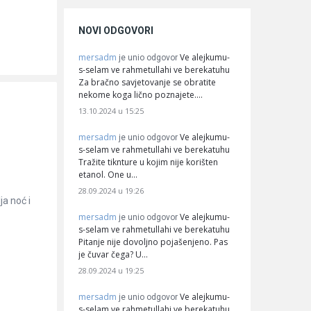
NOVI ODGOVORI
mersadm
Ve alejkumu-
je unio odgovor
s-selam ve rahmetullahi ve berekatuhu
Za bračno savjetovanje se obratite
nekome koga lično poznajete.…
13.10.2024 u 15:25
mersadm
Ve alejkumu-
je unio odgovor
s-selam ve rahmetullahi ve berekatuhu
Tražite tiknture u kojim nije korišten
etanol. One u…
28.09.2024 u 19:26
ja noć i
mersadm
Ve alejkumu-
je unio odgovor
s-selam ve rahmetullahi ve berekatuhu
Pitanje nije dovoljno pojašenjeno. Pas
je čuvar čega? U…
28.09.2024 u 19:25
mersadm
Ve alejkumu-
je unio odgovor
s-selam ve rahmetullahi ve berekatuhu