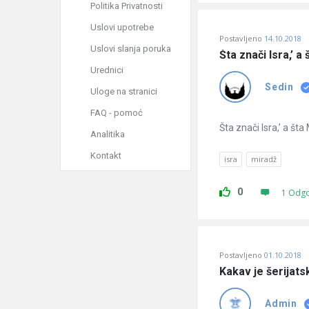
Politika Privatnosti
Uslovi upotrebe
Postavljeno
14.10.2018
Uslovi slanja poruka
Šta znači Isra,’ a
Urednici
Sedin
Uloge na stranici
FAQ - pomoć
Šta znači Isra,’ a št
Analitika
Kontakt
isra
miradž
0
1 Odg
Postavljeno
01.10.2018
Kakav je šerijatsk
Admin