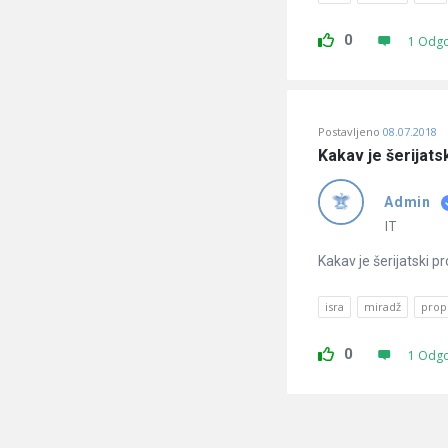
0
1 Odg
Postavljeno
08.07.2018
Kakav je šerijatsk
Admin
IT
Kakav je šerijatski pr
isra
miradž
propi
0
1 Odg