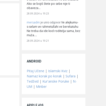
Ako se bojiš štete po sebe nije ti
obaveza…
28.09.2024 u 19:23
mersadm
Ve alejkumu-
je unio odgovor
s-selam ve rahmetullahi ve berekatuhu
Ne treba da ide kod roditelja sama, bez
muža.…
28.09.2024 u 19:21
ANDROID
Pitaj Učene
|
Islamski Kviz
|
Namaz korak po korak
|
Sufara
|
Tedžvid
|
Kur'anske Poruke
|
N-
UM
|
Minber
APPLE iOS