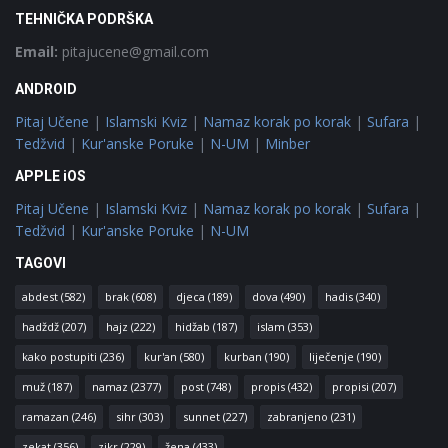
TEHNIČKA PODRŠKA
Email:
pitajucene@gmail.com
ANDROID
Pitaj Učene
|
Islamski Kviz
|
Namaz korak po korak
|
Sufara
|
Tedžvid
|
Kur'anske Poruke
|
N-UM
|
Minber
APPLE iOS
Pitaj Učene
|
Islamski Kviz
|
Namaz korak po korak
|
Sufara
|
Tedžvid
|
Kur'anske Poruke
|
N-UM
TAGOVI
abdest
(582)
brak
(608)
djeca
(189)
dova
(490)
hadis
(340)
hadždž
(207)
hajz
(222)
hidžab
(187)
islam
(353)
kako postupiti
(236)
kur'an
(580)
kurban
(190)
liječenje
(190)
muž
(187)
namaz
(2377)
post
(748)
propis
(432)
propisi
(207)
ramazan
(246)
sihr
(303)
sunnet
(227)
zabranjeno
(231)
zekat
(356)
zikr
(229)
žena
(433)