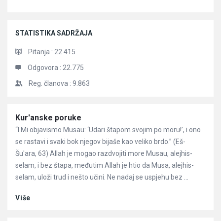
STATISTIKA SADRŽAJA
Pitanja :
22.415
Odgovora :
22.775
Reg. članova :
9.863
Članci
Kur'anske poruke
“I Mi objavismo Musau: ‘Udari štapom svojim po moru!’, i ono
se rastavi i svaki bok njegov bijaše kao veliko brdo.” (Eš-
Šu'ara, 63) Allah je mogao razdvojiti more Musau, alejhis-
selam, i bez štapa, međutim Allah je htio da Musa, alejhis-
selam, uloži trud i nešto učini. Ne nadaj se uspjehu bez ...
Više