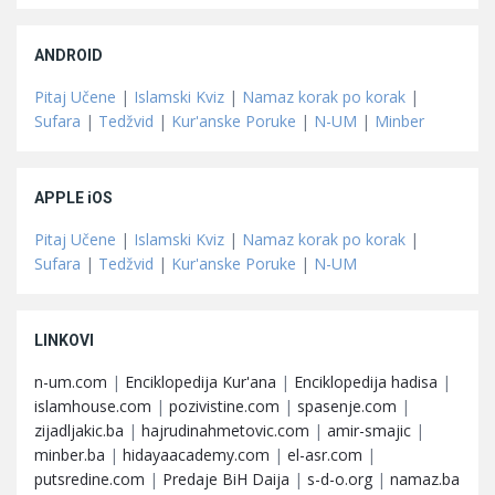
ANDROID
Pitaj Učene
|
Islamski Kviz
|
Namaz korak po korak
|
Sufara
|
Tedžvid
|
Kur'anske Poruke
|
N-UM
|
Minber
APPLE iOS
Pitaj Učene
|
Islamski Kviz
|
Namaz korak po korak
|
Sufara
|
Tedžvid
|
Kur'anske Poruke
|
N-UM
LINKOVI
n-um.com
|
Enciklopedija Kur'ana
|
Enciklopedija hadisa
|
islamhouse.com
|
pozivistine.com
|
spasenje.com
|
zijadljakic.ba
|
hajrudinahmetovic.com
|
amir-smajic
|
minber.ba
|
hidayaacademy.com
|
el-asr.com
|
putsredine.com
|
Predaje BiH Daija
|
s-d-o.org
|
namaz.ba