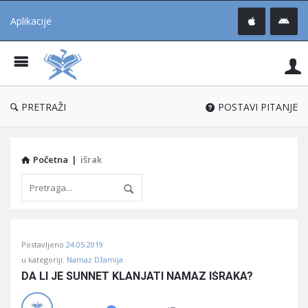
Aplikacije
Pit
Uč
®
PRETRAŽI
POSTAVI PITANJE
Početna
|
išrak
Pitaj
Postavljeno
24.05.2019
Učene
u kategoriji:
Namaz Džamija
®
DA LI JE SUNNET KLANJATI NAMAZ IŠRAKA?
Latest