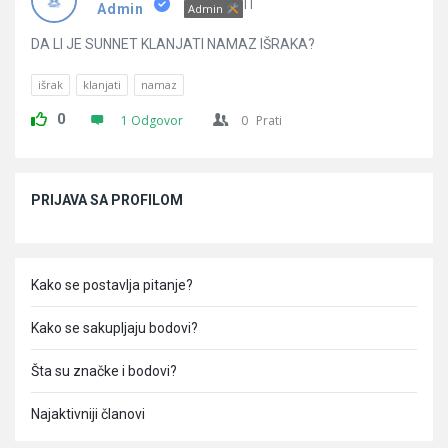
Pitanja
IT
Admin
Admin
DA LI JE SUNNET KLANJATI NAMAZ IŠRAKA?
išrak
klanjati
namaz
0
1 Odgovor
0
Prati
Sidebar
PRIJAVA SA PROFILOM
Kako se postavlja pitanje?
Kako se sakupljaju bodovi?
Šta su značke i bodovi?
Najaktivniji članovi