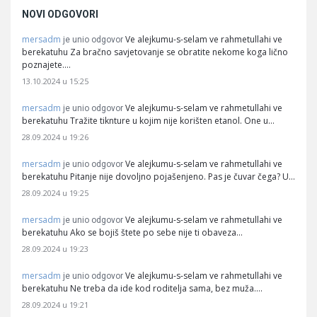
NOVI ODGOVORI
mersadm
Ve alejkumu-s-selam ve rahmetullahi ve
je unio odgovor
berekatuhu Za bračno savjetovanje se obratite nekome koga lično
poznajete.…
13.10.2024 u 15:25
mersadm
Ve alejkumu-s-selam ve rahmetullahi ve
je unio odgovor
berekatuhu Tražite tiknture u kojim nije korišten etanol. One u…
28.09.2024 u 19:26
mersadm
Ve alejkumu-s-selam ve rahmetullahi ve
je unio odgovor
berekatuhu Pitanje nije dovoljno pojašenjeno. Pas je čuvar čega? U…
28.09.2024 u 19:25
mersadm
Ve alejkumu-s-selam ve rahmetullahi ve
je unio odgovor
berekatuhu Ako se bojiš štete po sebe nije ti obaveza…
28.09.2024 u 19:23
mersadm
Ve alejkumu-s-selam ve rahmetullahi ve
je unio odgovor
berekatuhu Ne treba da ide kod roditelja sama, bez muža.…
28.09.2024 u 19:21