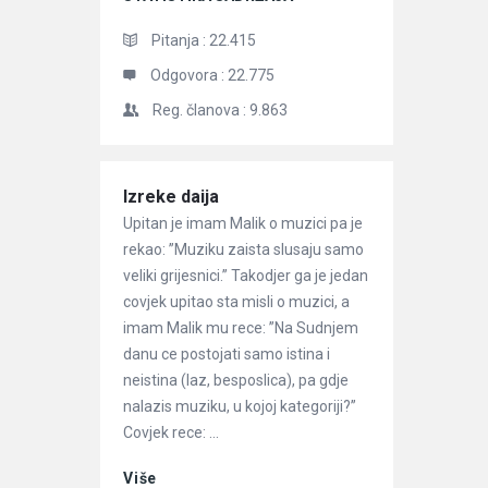
Pitanja :
22.415
Odgovora :
22.775
Reg. članova :
9.863
Članci
Izreke daija
Upitan je imam Malik o muzici pa je
rekao: ”Muziku zaista slusaju samo
veliki grijesnici.” Takodjer ga je jedan
covjek upitao sta misli o muzici, a
imam Malik mu rece: ”Na Sudnjem
danu ce postojati samo istina i
neistina (laz, besposlica), pa gdje
nalazis muziku, u kojoj kategoriji?”
Covjek rece: ...
Više