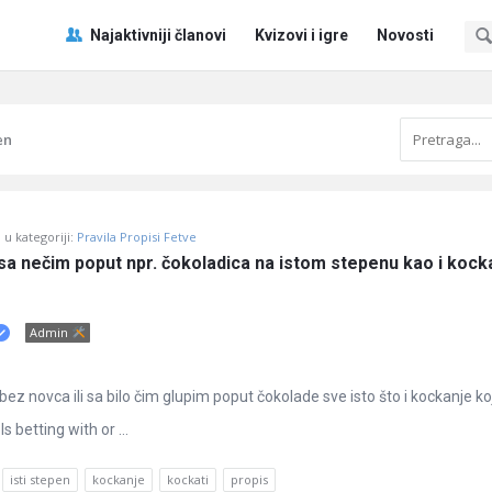
Pitaj
Pitaj
Najaktivniji članovi
Kvizovi i igre
Novosti
Učene
Učene
®
®
Navigacija
en
u kategoriji:
Pravila Propisi Fetve
 sa nečim poput npr. čokoladica na istom stepenu kao i kocka
Admin
li bez novca ili sa bilo čim glupim poput čokolade sve isto što i kockanje ko
betting with or ...
isti stepen
kockanje
kockati
propis