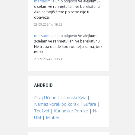
mersadm
Ve alejkumu-
je unio odgovor
s-selam ve rahmetullahi ve berekatuhu
Ako se bojiš štete po sebe nije ti
obaveza…
28.09.2024 u 19:23
mersadm
Ve alejkumu-
je unio odgovor
s-selam ve rahmetullahi ve berekatuhu
Ne treba da ide kod roditelja sama, bez
muža.…
28.09.2024 u 19:21
ANDROID
Pitaj Učene
|
Islamski Kviz
|
Namaz korak po korak
|
Sufara
|
Tedžvid
|
Kur'anske Poruke
|
N-
UM
|
Minber