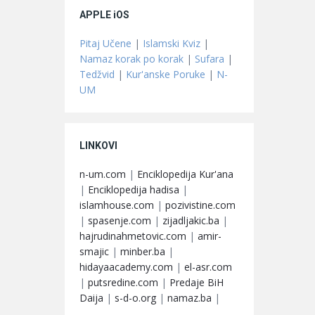
APPLE iOS
Pitaj Učene
|
Islamski Kviz
|
Namaz korak po korak
|
Sufara
|
Tedžvid
|
Kur'anske Poruke
|
N-
UM
LINKOVI
n-um.com
|
Enciklopedija Kur'ana
|
Enciklopedija hadisa
|
islamhouse.com
|
pozivistine.com
|
spasenje.com
|
zijadljakic.ba
|
hajrudinahmetovic.com
|
amir-
smajic
|
minber.ba
|
hidayaacademy.com
|
el-asr.com
|
putsredine.com
|
Predaje BiH
Daija
|
s-d-o.org
|
namaz.ba
|