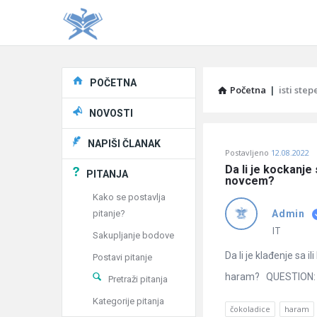
Explore
POČETNA
Početna
|
isti step
NOVOSTI
Pitaj
NAPIŠI ČLANAK
Postavljeno
12.08.2022
Učene
Da li je kockanje
PITANJA
novcem?
®
Kako se postavlja
pitanje?
Admin
Latest
IT
Sakupljanje bodove
Pitanja
Da li je klađenje sa i
Postavi pitanje
haram? QUESTION: Is 
Pretraži pitanja
Kategorije pitanja
čokoladice
haram