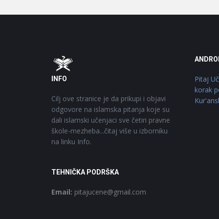
Footer
O
ANDRO
Pitaj U
INFO
korak p
Cilj ove stranice je da prikupi i objavi
Kur'ans
odgovore na islamska pitanja koje su
dali islamski učenjaci sve četiri pravne
škole-mezheba...čitaj više u izborniku
na linku Info.
TEHNIČKA PODRŠKA
Email:
pitajucene@gmail.com