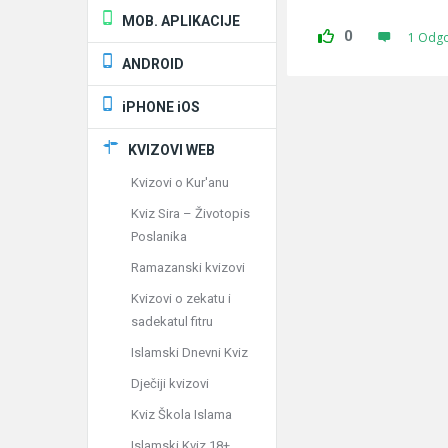
MOB. APLIKACIJE
0
1 Odg
ANDROID
iPHONE iOS
KVIZOVI WEB
Kvizovi o Kur'anu
Kviz Sira – Životopis
Poslanika
Ramazanski kvizovi
Kvizovi o zekatu i
sadekatul fitru
Islamski Dnevni Kviz
Dječiji kvizovi
Kviz Škola Islama
Islamski Kviz 18+