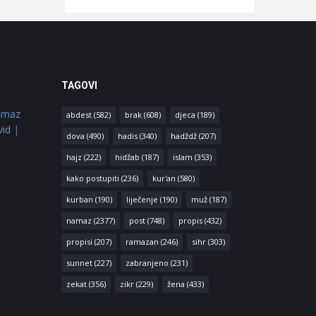
TAGOVI
amaz
abdest
(582)
brak
(608)
djeca
(189)
vid
|
dova
(490)
hadis
(340)
hadždž
(207)
hajz
(222)
hidžab
(187)
islam
(353)
kako postupiti
(236)
kur'an
(580)
kurban
(190)
liječenje
(190)
muž
(187)
namaz
(2377)
post
(748)
propis
(432)
propisi
(207)
ramazan
(246)
sihr
(303)
sunnet
(227)
zabranjeno
(231)
zekat
(356)
zikr
(229)
žena
(433)