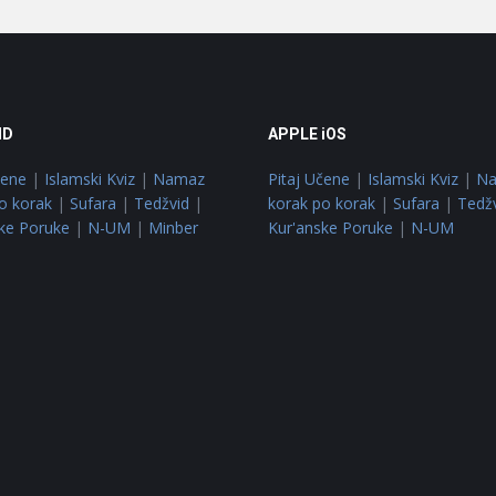
ID
APPLE iOS
čene
|
Islamski Kviz
|
Namaz
Pitaj Učene
|
Islamski Kviz
|
N
o korak
|
Sufara
|
Tedžvid
|
korak po korak
|
Sufara
|
Tedž
ke Poruke
|
N-UM
|
Minber
Kur'anske Poruke
|
N-UM