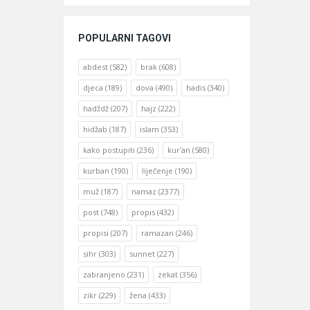
POPULARNI TAGOVI
abdest
(582)
brak
(608)
djeca
(189)
dova
(490)
hadis
(340)
hadždž
(207)
hajz
(222)
hidžab
(187)
islam
(353)
kako postupiti
(236)
kur'an
(580)
kurban
(190)
liječenje
(190)
muž
(187)
namaz
(2377)
post
(748)
propis
(432)
propisi
(207)
ramazan
(246)
sihr
(303)
sunnet
(227)
zabranjeno
(231)
zekat
(356)
zikr
(229)
žena
(433)