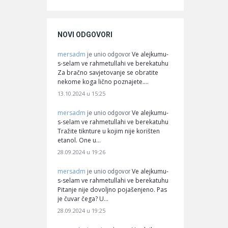
NOVI ODGOVORI
mersadm
Ve alejkumu-
je unio odgovor
s-selam ve rahmetullahi ve berekatuhu
Za bračno savjetovanje se obratite
nekome koga lično poznajete.…
13.10.2024 u 15:25
mersadm
Ve alejkumu-
je unio odgovor
s-selam ve rahmetullahi ve berekatuhu
Tražite tiknture u kojim nije korišten
etanol. One u…
28.09.2024 u 19:26
mersadm
Ve alejkumu-
je unio odgovor
s-selam ve rahmetullahi ve berekatuhu
Pitanje nije dovoljno pojašenjeno. Pas
je čuvar čega? U…
28.09.2024 u 19:25