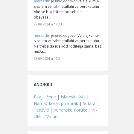
mersadm
Ve alejkumu-
je unio odgovor
s-selam ve rahmetullahi ve berekatuhu
Ako se bojiš štete po sebe nije ti
obaveza…
28.09.2024 u 19:23
mersadm
Ve alejkumu-
je unio odgovor
s-selam ve rahmetullahi ve berekatuhu
Ne treba da ide kod roditelja sama, bez
muža.…
28.09.2024 u 19:21
ANDROID
Pitaj Učene
|
Islamski Kviz
|
Namaz korak po korak
|
Sufara
|
Tedžvid
|
Kur'anske Poruke
|
N-
UM
|
Minber