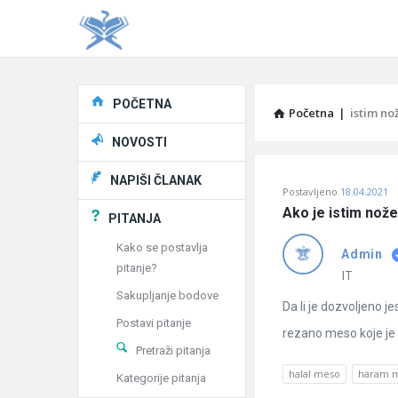
Explore
POČETNA
Početna
|
istim n
NOVOSTI
Pitaj
NAPIŠI ČLANAK
Postavljeno
18.04.2021
Učene
Ako je istim nož
PITANJA
®
Kako se postavlja
Admin
pitanje?
Latest
IT
Sakupljanje bodove
Pitanja
Da li je dozvoljeno j
Postavi pitanje
rezano meso koje je su
Pretraži pitanja
halal meso
haram 
Kategorije pitanja