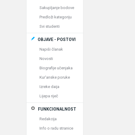
Sakupljanje bodove
Predloži kategoriju
Svi studenti
OBJAVE - POSTOVI
Napiši članak
Novosti
Biografije učenjaka
Kur'anske poruke
Izreke daija
Lijepa riječ
FUNKCIONALNOST
Redakcija
Info o radu stranice