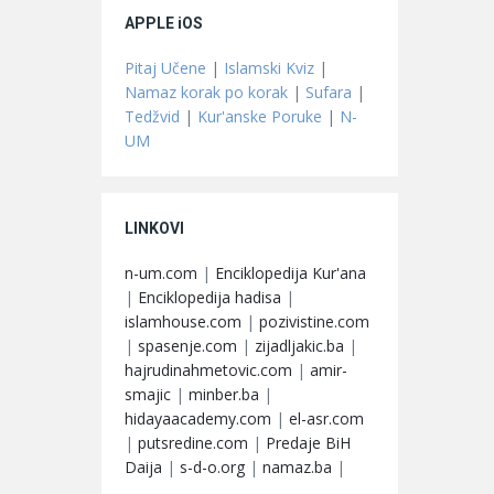
APPLE iOS
Pitaj Učene
|
Islamski Kviz
|
Namaz korak po korak
|
Sufara
|
Tedžvid
|
Kur'anske Poruke
|
N-
UM
LINKOVI
n-um.com
|
Enciklopedija Kur'ana
|
Enciklopedija hadisa
|
islamhouse.com
|
pozivistine.com
|
spasenje.com
|
zijadljakic.ba
|
hajrudinahmetovic.com
|
amir-
smajic
|
minber.ba
|
hidayaacademy.com
|
el-asr.com
|
putsredine.com
|
Predaje BiH
Daija
|
s-d-o.org
|
namaz.ba
|