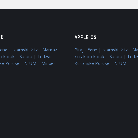
ID
APPLE iOS
čene
|
Islamski Kviz
|
Namaz
Pitaj Učene
|
Islamski Kviz
|
N
o korak
|
Sufara
|
Tedžvid
|
korak po korak
|
Sufara
|
Tedž
ke Poruke
|
N-UM
|
Minber
Kur'anske Poruke
|
N-UM