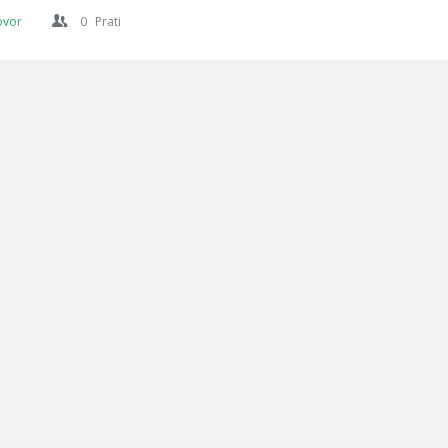
ovor
0
Prati