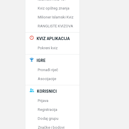
Kviz opšteg znanja
Milioner Islamski Kviz
RANGLISTE KVIZOVA
KVIZ APLIKACIJA
Pokreni kviz
IGRE
Pronađi riječ
Asocijacije
KORISNICI
Prijava
Registracija
Dodaj grupu
Značke i bodovi