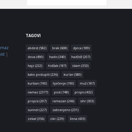
TAGOVI
amaz
abdest
(582)
brak
(608)
djeca
(189)
vid
|
dova
(490)
hadis
(340)
hadždž
(207)
hajz
(222)
hidžab
(187)
islam
(353)
kako postupiti
(236)
kur'an
(580)
kurban
(190)
liječenje
(190)
muž
(187)
namaz
(2377)
post
(748)
propis
(432)
propisi
(207)
ramazan
(246)
sihr
(303)
sunnet
(227)
zabranjeno
(231)
zekat
(356)
zikr
(229)
žena
(433)