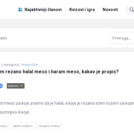
Pitaj
Pitaj
Najaktivniji članovi
Kvizovi i igre
Novosti
Učene
Učene
®
®
Navigacija
ožem
u kategoriji:
Hrana Piće
em rezano halal meso i haram meso, kakav je propis?
Admin
esti meso za koje znamo da je halal, a koje je rezano istim nožem sa koji
mnjivo ili koje ...
meso
istim nožem
rezano meso