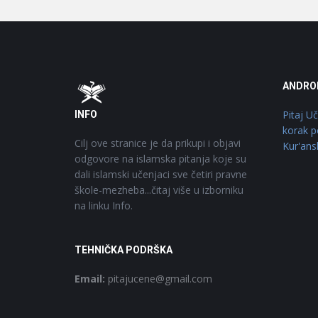
Footer
O
ANDRO
Pitaj U
INFO
korak p
Cilj ove stranice je da prikupi i objavi
Kur'ans
odgovore na islamska pitanja koje su
dali islamski učenjaci sve četiri pravne
škole-mezheba...čitaj više u izborniku
na linku Info.
TEHNIČKA PODRŠKA
Email:
pitajucene@gmail.com