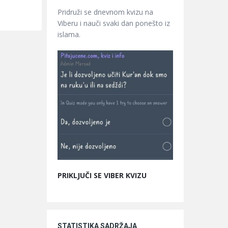
Pridruži se dnevnom kvizu na
Viberu i nauči svaki dan ponešto iz
islama.
PRIKLJUČI SE VIBER KVIZU
STATISTIKA SADRŽAJA