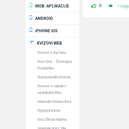
0
MOB. APLIKACIJE
1 Odg
ANDROID
iPHONE iOS
KVIZOVI WEB
Kvizovi o Kur'anu
Kviz Sira – Životopis
Poslanika
Ramazanski kvizovi
Kvizovi o zekatu i
sadekatul fitru
Islamski Dnevni Kviz
Dječiji kvizovi
Kviz Škola Islama
Islamski Kviz 18+