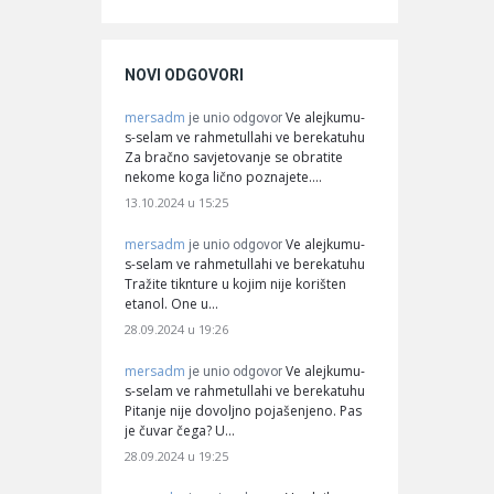
NOVI ODGOVORI
mersadm
Ve alejkumu-
je unio odgovor
s-selam ve rahmetullahi ve berekatuhu
Za bračno savjetovanje se obratite
nekome koga lično poznajete.…
13.10.2024 u 15:25
mersadm
Ve alejkumu-
je unio odgovor
s-selam ve rahmetullahi ve berekatuhu
Tražite tiknture u kojim nije korišten
etanol. One u…
28.09.2024 u 19:26
mersadm
Ve alejkumu-
je unio odgovor
s-selam ve rahmetullahi ve berekatuhu
Pitanje nije dovoljno pojašenjeno. Pas
je čuvar čega? U…
28.09.2024 u 19:25