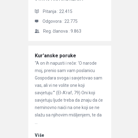
Pitanja :
22.415
Odgovora :
22.775
Reg. članova :
9.863
Članci
Kur'anske poruke
“A on ih napusti i reče: ‘O narode
moj, prenio sam vam poslanicu
Gospodara svoga i savjetovao sam
vas, ali vi ne volite one koji
savjetuju.'” (El-A'raf, 79) Oni koji
savjetuju ljude treba da znaju da će
neminovno naići na one koji se ne
slažu sa njihovim mišljenjem, te da
...
Više