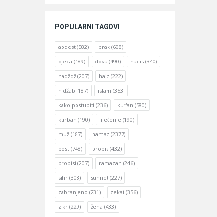
POPULARNI TAGOVI
abdest
(582)
brak
(608)
djeca
(189)
dova
(490)
hadis
(340)
hadždž
(207)
hajz
(222)
hidžab
(187)
islam
(353)
kako postupiti
(236)
kur'an
(580)
kurban
(190)
liječenje
(190)
muž
(187)
namaz
(2377)
post
(748)
propis
(432)
propisi
(207)
ramazan
(246)
sihr
(303)
sunnet
(227)
zabranjeno
(231)
zekat
(356)
zikr
(229)
žena
(433)