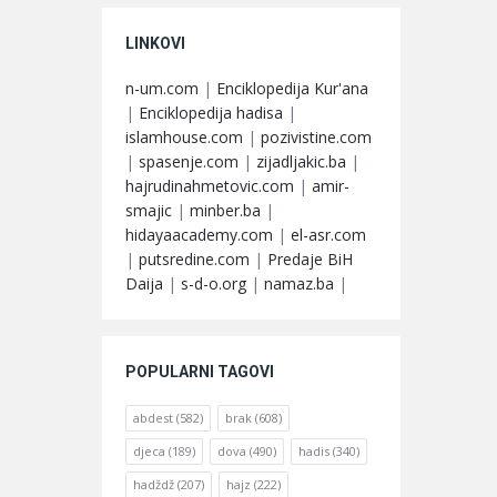
LINKOVI
n-um.com
|
Enciklopedija Kur'ana
|
Enciklopedija hadisa
|
islamhouse.com
|
pozivistine.com
|
spasenje.com
|
zijadljakic.ba
|
hajrudinahmetovic.com
|
amir-
smajic
|
minber.ba
|
hidayaacademy.com
|
el-asr.com
|
putsredine.com
|
Predaje BiH
Daija
|
s-d-o.org
|
namaz.ba
|
POPULARNI TAGOVI
abdest
(582)
brak
(608)
djeca
(189)
dova
(490)
hadis
(340)
hadždž
(207)
hajz
(222)