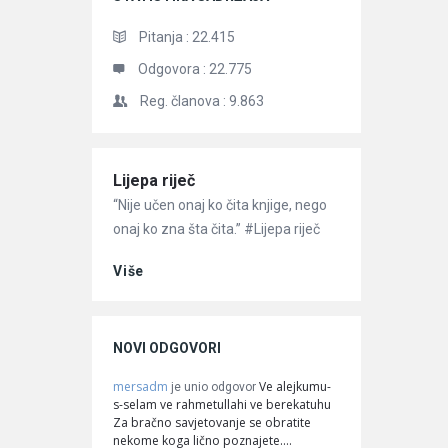
Pitanja :
22.415
Odgovora :
22.775
Reg. članova :
9.863
Članci
Lijepa riječ
“Nije učen onaj ko čita knjige, nego
onaj ko zna šta čita.” #Lijepa riječ
Više
NOVI ODGOVORI
mersadm
Ve alejkumu-
je unio odgovor
s-selam ve rahmetullahi ve berekatuhu
Za bračno savjetovanje se obratite
nekome koga lično poznajete.…