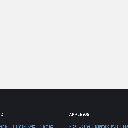
ID
APPLE iOS
čene
|
Islamski Kviz
|
Namaz
Pitaj Učene
|
Islamski Kviz
|
N