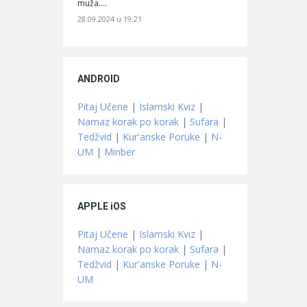
muža.…
28.09.2024 u 19:21
ANDROID
Pitaj Učene
|
Islamski Kviz
|
Namaz korak po korak
|
Sufara
|
Tedžvid
|
Kur'anske Poruke
|
N-
UM
|
Minber
APPLE iOS
Pitaj Učene
|
Islamski Kviz
|
Namaz korak po korak
|
Sufara
|
Tedžvid
|
Kur'anske Poruke
|
N-
UM