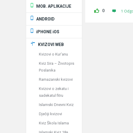
MOB. APLIKACIJE
0
1 Odg
ANDROID
iPHONE iOS
KVIZOVI WEB
Kvizovi o Kur'anu
Kviz Sira – Životopis
Poslanika
Ramazanski kvizovi
Kvizovi o zekatu i
sadekatul fitru
Islamski Dnevni Kviz
Dječiji kvizovi
Kviz Škola Islama
Islamski Kviz 18+