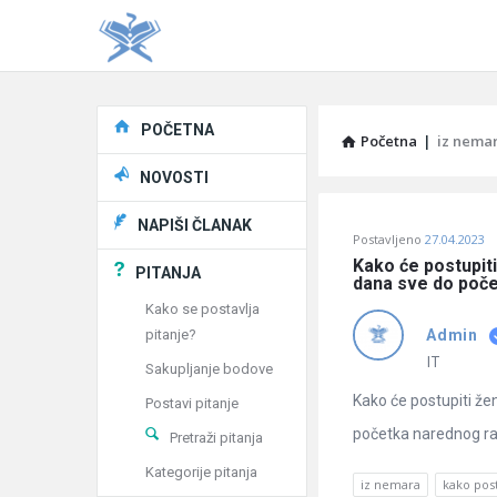
Explore
POČETNA
Početna
|
iz nema
NOVOSTI
Pitaj
NAPIŠI ČLANAK
Postavljeno
27.04.2023
Učene
Kako će postupiti
PITANJA
dana sve do poč
®
Kako se postavlja
pitanje?
Admin
Latest
IT
Sakupljanje bodove
Pitanja
Kako će postupiti že
Postavi pitanje
početka narednog 
Pretraži pitanja
Kategorije pitanja
iz nemara
kako post