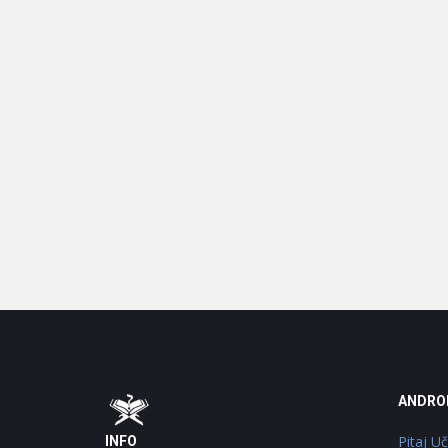
Footer
O
ANDRO
Pitaj U
INFO