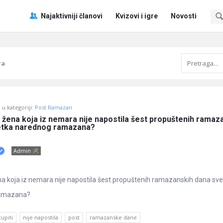
Pitaj
Pitaj
Najaktivniji članovi
Kvizovi i igre
Novosti
Učene
Učene
®
®
Navigacija
ra
u kategoriji:
Post Ramazan
 žena koja iz nemara nije napostila šest propuštenih ramaza
etka narednog ramazana?
Admin
na koja iz nemara nije napostila šest propuštenih ramazanskih dana sve
ramazana?
upiti
nije napostila
post
ramazanske dane