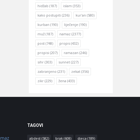
hidžab
(187)
islam
(353)
kako postupiti
(236)
kur'an
(580)
kurban
(190)
liječenje
(190)
muž
(187)
namaz
(2377)
post
(748)
propis
(432)
propisi
(207)
ramazan
(246)
sihr
(303)
sunnet
(227)
zabranjeno
(231)
zekat
(356)
zikr
(229)
žena
(433)
TAGOVI
amaz
abdest
(582)
brak
(608)
djeca
(189)