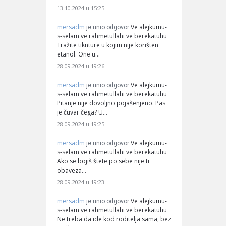
13.10.2024 u 15:25
mersadm
Ve alejkumu-
je unio odgovor
s-selam ve rahmetullahi ve berekatuhu
Tražite tiknture u kojim nije korišten
etanol. One u…
28.09.2024 u 19:26
mersadm
Ve alejkumu-
je unio odgovor
s-selam ve rahmetullahi ve berekatuhu
Pitanje nije dovoljno pojašenjeno. Pas
je čuvar čega? U…
28.09.2024 u 19:25
mersadm
Ve alejkumu-
je unio odgovor
s-selam ve rahmetullahi ve berekatuhu
Ako se bojiš štete po sebe nije ti
obaveza…
28.09.2024 u 19:23
mersadm
Ve alejkumu-
je unio odgovor
s-selam ve rahmetullahi ve berekatuhu
Ne treba da ide kod roditelja sama, bez