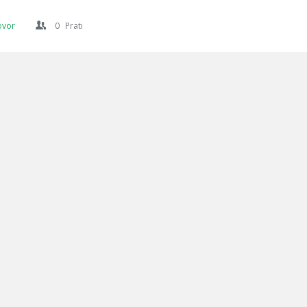
ovor
0
Prati