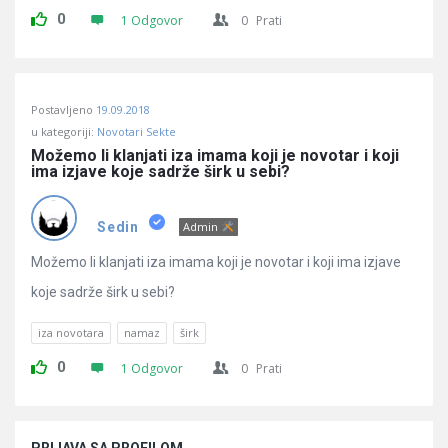
0
1 Odgovor
0
Prati
Postavljeno
19.09.2018
u kategoriji:
Novotari Sekte
Možemo li klanjati iza imama koji je novotar i koji 
ima izjave koje sadrže širk u sebi?
Sedin
Admin
Možemo li klanjati iza imama koji je novotar i koji ima izjave
koje sadrže širk u sebi?
iza novotara
namaz
širk
0
1 Odgovor
0
Prati
Sidebar