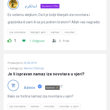
Pitanja
ابدلكرم ‏
Student (10k)
Es-selamu alejkum, Da li je bolje klanjati iza novotara i
griješnika ili sam ili sa još jednim bratom? Allah vas nagradio.
iza novotara
klanjati sam
namaz
novotar
1
1 Odgovor
0
Prati
Postavljeno
20.08.2019
u kategoriji:
Namaz Džamija
Je li ispravan namaz iza novotara u vjeri?
IT
Admin
Admin
Kako se tretira namaz iza novotara u vjeri?
iza novotara
namaz
novotar
novotar u vjeri