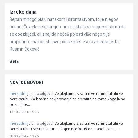
Članci
Izreke daija
Šejtan mnogo plaši nafakom i siromaštvom, to je njegov
posao. Čovjek treba umjereno i u skladu s mogućnostima da
se obezbijedi, ali znaj da nećeš pojesti više nego ti je
propisano, i nakon što sve poduzmeš. Za razmišljanje. Dr.
Rusmir Čoković
Više
NOVI ODGOVORI
mersadm
Ve alejkumu-s-selam ve rahmetullahi ve
je unio odgovor
berekatuhu Za bračno savjetovanje se obratite nekome koga lično
poznajete.…
13.10.2024 u 15:25
mersadm
Ve alejkumu-s-selam ve rahmetullahi ve
je unio odgovor
berekatuhu Tražite tiknture u kojim nije korišten etanol. One u…
28.09.2024 u 19:26