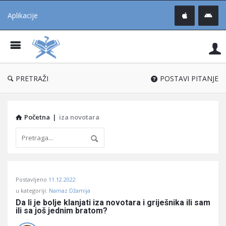
Aplikacije
Pit
Uč
®
PRETRAŽI
POSTAVI PITANJE
Početna
|
iza novotara
Pitaj
Postavljeno
11.12.2022
Učene
u kategoriji:
Namaz Džamija
®
Da li je bolje klanjati iza novotara i griješnika ili sam 
ili sa još jednim bratom?
Latest