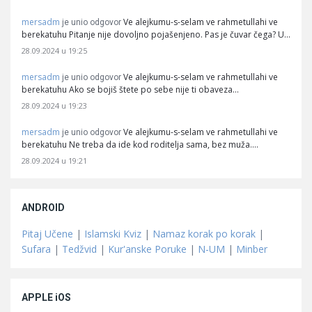
mersadm
Ve alejkumu-s-selam ve rahmetullahi ve
je unio odgovor
berekatuhu Pitanje nije dovoljno pojašenjeno. Pas je čuvar čega? U…
28.09.2024 u 19:25
mersadm
Ve alejkumu-s-selam ve rahmetullahi ve
je unio odgovor
berekatuhu Ako se bojiš štete po sebe nije ti obaveza…
28.09.2024 u 19:23
mersadm
Ve alejkumu-s-selam ve rahmetullahi ve
je unio odgovor
berekatuhu Ne treba da ide kod roditelja sama, bez muža.…
28.09.2024 u 19:21
ANDROID
Pitaj Učene
|
Islamski Kviz
|
Namaz korak po korak
|
Sufara
|
Tedžvid
|
Kur'anske Poruke
|
N-UM
|
Minber
APPLE iOS