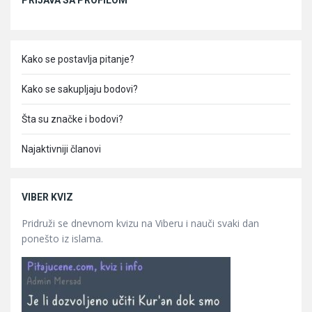
PRIJAVA SA PROFILOM
Kako se postavlja pitanje?
Kako se sakupljaju bodovi?
Šta su značke i bodovi?
Najaktivniji članovi
VIBER KVIZ
Pridruži se dnevnom kvizu na Viberu i nauči svaki dan
ponešto iz islama.