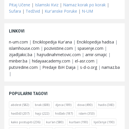
Pitaj Učene
|
Islamski Kviz
|
Namaz korak po korak
|
Sufara
|
Tedžvid
|
Kur'anske Poruke
|
N-UM
LINKOVI
n-um.com
|
Enciklopedija Kur'ana
|
Enciklopedija hadisa
|
islamhouse.com
|
pozivistine.com
|
spasenje.com
|
zijadljakic.ba
|
hajrudinahmetovic.com
|
amir-smajic
|
minber.ba
|
hidayaacademy.com
|
el-asr.com
|
putsredine.com
|
Predaje BiH Daija
|
s-d-o.org
|
namaz.ba
|
POPULARNI TAGOVI
abdest
(582)
brak
(608)
djeca
(189)
dova
(490)
hadis
(340)
hadždž
(207)
hajz
(222)
hidžab
(187)
islam
(353)
kako postupiti
(236)
kur'an
(580)
kurban
(190)
liječenje
(190)