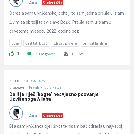
Pitanja
Ana
Student (2k)
Odrasla sam u kršćanskoj obitelji te sam jedina prešla u Islam.
Živim sa obitelji te svi slave Božić. Prešla sam u Islam u
devetome mjesecu 2022. godine bez ...
božić
Čestitati božić
izlazak iz vjere
prihvatila islam
1
1 Odgovor
0
Prati
Postavljeno
13.02.2023
u kategoriji:
Pravila Propisi Fetve
Da li je riječ ‘bogte’ nesvjesno psovanje 
Uzvišenoga Allaha
Ana
Student (2k)
Bila sam kršćanka cijeli život te nisam baš odrasla u najvećoj