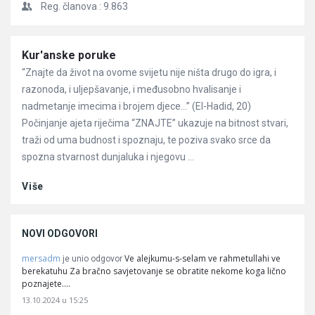
Reg. članova :
9.863
Članci
Kur'anske poruke
“Znajte da život na ovome svijetu nije ništa drugo do igra, i
razonoda, i uljepšavanje, i međusobno hvalisanje i
nadmetanje imecima i brojem djece…” (El-Hadid, 20)
Počinjanje ajeta riječima “ZNAJTE” ukazuje na bitnost stvari,
traži od uma budnost i spoznaju, te poziva svako srce da
spozna stvarnost dunjaluka i njegovu ...
Više
NOVI ODGOVORI
mersadm
Ve alejkumu-s-selam ve rahmetullahi ve
je unio odgovor
berekatuhu Za bračno savjetovanje se obratite nekome koga lično
poznajete.…
13.10.2024 u 15:25