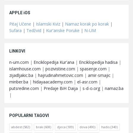
APPLE iOS
Pitaj Učene
|
Islamski Kviz
|
Namaz korak po korak
|
Sufara
|
Tedžvid
|
Kur'anske Poruke
|
N-UM
LINKOVI
n-um.com
|
Enciklopedija Kur'ana
|
Enciklopedija hadisa
|
islamhouse.com
|
pozivistine.com
|
spasenje.com
|
zijadljakic.ba
|
hajrudinahmetovic.com
|
amir-smajic
|
minber.ba
|
hidayaacademy.com
|
el-asr.com
|
putsredine.com
|
Predaje BiH Daija
|
s-d-o.org
|
namaz.ba
|
POPULARNI TAGOVI
abdest
(582)
brak
(608)
djeca
(189)
dova
(490)
hadis
(340)