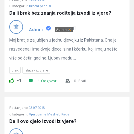
u kategoriji:
Bračni propisi
Da li brak bez znanja roditelja izvodi iz vjere?
IT
Admin
Admin
Moj brat je zaljubljen u jednu djevojku iz Pakistana. Ona je
razvedena i ima dvoje djece, sina i kćerku, koji imaju nešto
više od četiri godine. Ljubav među ...
brak
izlazak iz vjere
-1
1 Odgovor
0
Prati
Postavljeno
28.07.2018
u kategoriji:
Vjerovanje Mezheb Kader
Da li ovo djelo izvodi iz vjere?