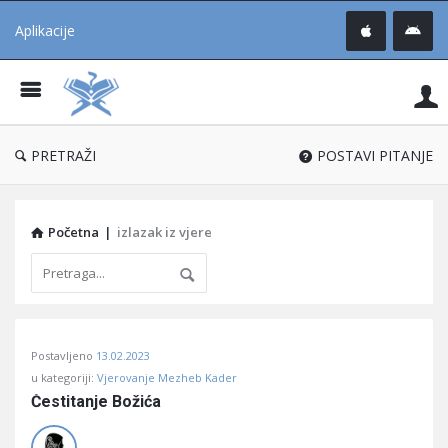
Aplikacije
Pit
Uč
®
PRETRAŽI
POSTAVI PITANJE
Početna
|
izlazak iz vjere
Pitaj
Postavljeno
13.02.2023
Učene
u kategoriji:
Vjerovanje Mezheb Kader
®
Čestitanje Božića
Latest