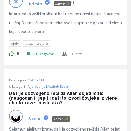
IT
Admin
Admin
Imam jedan veliki problem koji u mene unosi nemir i baca me
u očaj. Naime, čitao sam tekstove u kojima se govori o djelima
koja izvode iz vjere ...
djelo
izlazak iz vjere
0
1 Odgovor
0
Prati
Postavljeno
15.07.2018
u kategoriji:
Vjerovanje Mezheb Kader
Da li je dozvoljeno reći da Allah osjeti miris 
(neugodan i lijep ) i da li to izvodi čovjeka iz vjere 
ako to kaze i misli tako?
Sedin
Admin
Selamun alejkum brate, da li je dozvoljeno reći da Allah osjeti