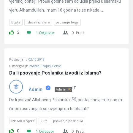
vjerskoj obitelji. Prošle godine sam odlučila prijeći u Islamsku
vjeru Alhamdulilah. Imam 16 godina te se nikada ...
Bogte
izlazak iz vjere
psovanje boga
3
1 Odgovor
0
Prati
Postavljeno
02.10.2018
u kategoriji:
Pravila Propisi Fetve
Da li psovanje Poslanika izvodi iz Islama?
IT
Admin
Admin
Da li psovač Allahovog Poslanika, ﷺ, postaje nevjernik samim
činom psovanja ili se uvjetuje da to ohalali?
izlazak iz vjere
kufr
psovanje poslanika
0
1 Odgovor
0
Prati