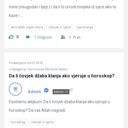
miris (neugodan i lijep ) i da li to izvodi čovjeka iz vjere ako to
kaze i ...
da li allah osjeti miris
izlazak iz vjere
vjerovanje
0
1 Odgovor
0
Prati
Postavljeno
03.07.2018
u kategoriji:
Vjerovanje Mezheb Kader
Da li čovjek džaba klanja ako vjeruje u horoskop?
IT
Admin
Admin
Esselamu alejkum. Da li čovjek džaba klanja ako vjeruje u
horoskop? Da vas Allah nagradi.
horoskop
izlazak iz vjere