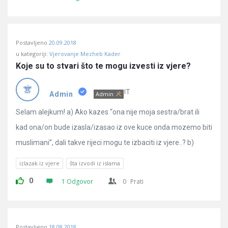
Postavljeno
20.09.2018
u kategoriji:
Vjerovanje Mezheb Kader
Koje su to stvari što te mogu izvesti iz vjere?
IT
Admin
Admin
Selam alejkum! a) Ako kazes “ona nije moja sestra/brat ili
kad ona/on bude izasla/izasao iz ove kuce onda mozemo biti
muslimani”, dali takve rijeci mogu te izbaciti iz vjere..? b)
izlazak iz vjere
šta izvodi iz islama
0
1 Odgovor
0
Prati
Postavljeno
18.08.2018