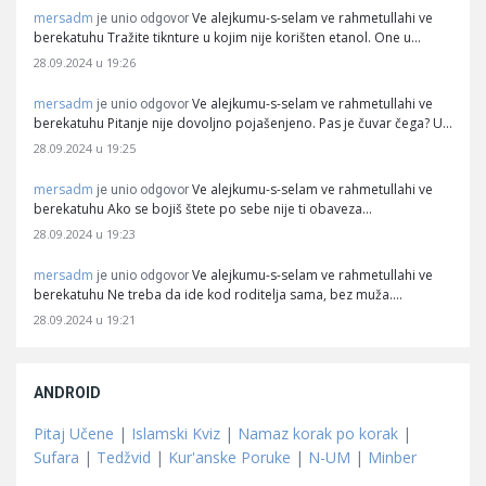
mersadm
Ve alejkumu-s-selam ve rahmetullahi ve
je unio odgovor
berekatuhu Tražite tiknture u kojim nije korišten etanol. One u…
28.09.2024 u 19:26
mersadm
Ve alejkumu-s-selam ve rahmetullahi ve
je unio odgovor
berekatuhu Pitanje nije dovoljno pojašenjeno. Pas je čuvar čega? U…
28.09.2024 u 19:25
mersadm
Ve alejkumu-s-selam ve rahmetullahi ve
je unio odgovor
berekatuhu Ako se bojiš štete po sebe nije ti obaveza…
28.09.2024 u 19:23
mersadm
Ve alejkumu-s-selam ve rahmetullahi ve
je unio odgovor
berekatuhu Ne treba da ide kod roditelja sama, bez muža.…
28.09.2024 u 19:21
ANDROID
Pitaj Učene
|
Islamski Kviz
|
Namaz korak po korak
|
Sufara
|
Tedžvid
|
Kur'anske Poruke
|
N-UM
|
Minber