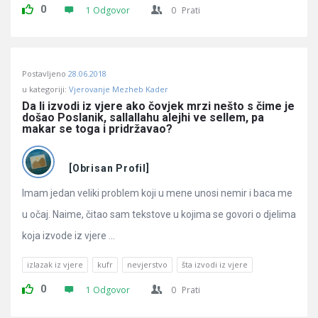
0
1 Odgovor
0
Prati
Postavljeno
28.06.2018
u kategoriji:
Vjerovanje Mezheb Kader
Da li izvodi iz vjere ako čovjek mrzi nešto s čime je 
došao Poslanik, sallallahu alejhi ve sellem, pa 
makar se toga i pridržavao?
[Obrisan Profil]
Imam jedan veliki problem koji u mene unosi nemir i baca me
u očaj. Naime, čitao sam tekstove u kojima se govori o djelima
koja izvode iz vjere ...
izlazak iz vjere
kufr
nevjerstvo
šta izvodi iz vjere
0
1 Odgovor
0
Prati