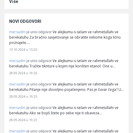
Više
NOVI ODGOVORI
mersadm
Ve alejkumu-s-selam ve rahmetullahi ve
je unio odgovor
berekatuhu Za bračno savjetovanje se obratite nekome koga lično
poznajete.…
13.10.2024 u 15:25
mersadm
Ve alejkumu-s-selam ve rahmetullahi ve
je unio odgovor
berekatuhu Tražite tiknture u kojim nije korišten etanol. One u…
28.09.2024 u 19:26
mersadm
Ve alejkumu-s-selam ve rahmetullahi ve
je unio odgovor
berekatuhu Pitanje nije dovoljno pojašenjeno. Pas je čuvar čega? U…
28.09.2024 u 19:25
mersadm
Ve alejkumu-s-selam ve rahmetullahi ve
je unio odgovor
berekatuhu Ako se bojiš štete po sebe nije ti obaveza…
28.09.2024 u 19:23
mersadm
Ve alejkumu-s-selam ve rahmetullahi ve
je unio odgovor