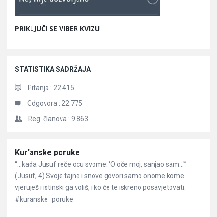
PRIKLJUČI SE VIBER KVIZU
STATISTIKA SADRŽAJA
Pitanja :
22.415
Odgovora :
22.775
Reg. članova :
9.863
Članci
Kur'anske poruke
“…kada Jusuf reče ocu svome: ‘O oče moj, sanjao sam…'”
(Jusuf, 4) Svoje tajne i snove govori samo onome kome
vjeruješ i istinski ga voliš, i ko će te iskreno posavjetovati.
#kuranske_poruke