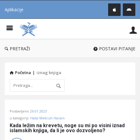
Aplikacije
Pit
Uč
®
PRETRAŽI
POSTAVI PITANJE
Početna
|
iznag knjiga
Pitaj
Postavljeno
26.01.2023
Učene
u kategoriji:
Halal Mekruh Haram
®
Kada ležim na krevetu, noge su mi po visini iznad 
islamskih knjiga, da li je ovo dozvoljeno?
Latest