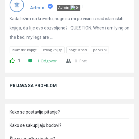
Pitanja
IT
Admin
Admin
Kada ležim na krevetu, noge su mi po visini iznad islamskih
knjiga, da li je ovo dozvoljeno? QUESTION: When i am lying on
the bed, my legs are ...
islamske knjige
iznag knjiga
noge iznad
po visini
1
1 Odgovor
0
Prati
Sidebar
PRIJAVA SA PROFILOM
Kako se postavlja pitanje?
Kako se sakupljaju bodovi?
Šta su značke i bodovi?