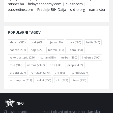
minber.ba
|
hidayaacademy.com
|
el-asr.com
|
putsredine.com
|
Predaje BiH Daija
|
s-d-o.org
|
namaz.ba
|
POPULARNI TAGOVI
abdest
(582)
brak
(608)
djeca
(189)
dova
(490)
hadis
(340)
hadždž
(207)
hajz
(222)
hidžab
(187)
islam
(353)
kako postupiti
(236)
kur'an
(580)
kurban
(190)
liječenje
(190)
muž
(187)
namaz
(2377)
post
(748)
propis
(432)
propisi
(207)
ramazan
(246)
sihr
(303)
sunnet
(227)
zabranjeno
(231)
zekat
(356)
zikr
(229)
žena
(433)
Footer
O
INFO
Cilj ove stranice je da prikupi i objavi odgovore na islamska