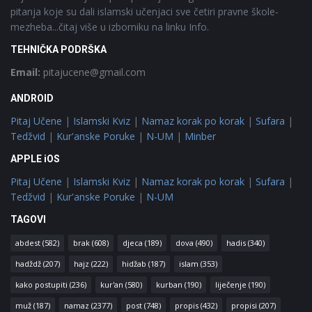
pitanja koje su dali islamski učenjaci sve četiri pravne škole-
mezheba...čitaj više u izborniku na linku Info.
TEHNIČKA PODRŠKA
Email:
pitajucene@gmail.com
ANDROID
Pitaj Učene
|
Islamski Kviz
|
Namaz korak po korak
|
Sufara
|
Tedžvid
|
Kur'anske Poruke
|
N-UM
|
Minber
APPLE iOS
Pitaj Učene
|
Islamski Kviz
|
Namaz korak po korak
|
Sufara
|
Tedžvid
|
Kur'anske Poruke
|
N-UM
TAGOVI
abdest
(582)
brak
(608)
djeca
(189)
dova
(490)
hadis
(340)
hadždž
(207)
hajz
(222)
hidžab
(187)
islam
(353)
kako postupiti
(236)
kur'an
(580)
kurban
(190)
liječenje
(190)
muž
(187)
namaz
(2377)
post
(748)
propis
(432)
propisi
(207)