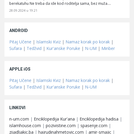
berekatuhu Ne treba da ide kod roditelja sama, bez muža.…
28.09.2024 u 19:21
ANDROID
Pitaj Učene
|
Islamski Kviz
|
Namaz korak po korak
|
Sufara
|
Tedžvid
|
Kur'anske Poruke
|
N-UM
|
Minber
APPLE iOS
Pitaj Učene
|
Islamski Kviz
|
Namaz korak po korak
|
Sufara
|
Tedžvid
|
Kur'anske Poruke
|
N-UM
LINKOVI
n-um.com
|
Enciklopedija Kur'ana
|
Enciklopedija hadisa
|
islamhouse.com
|
pozivistine.com
|
spasenje.com
|
zijadljakic.ba
|
hajrudinahmetovic.com
|
amir-smajic
|