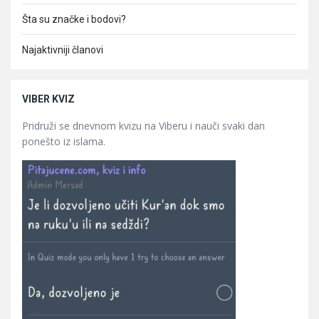
Šta su značke i bodovi?
Najaktivniji članovi
VIBER KVIZ
Pridruži se dnevnom kvizu na Viberu i nauči svaki dan
ponešto iz islama.