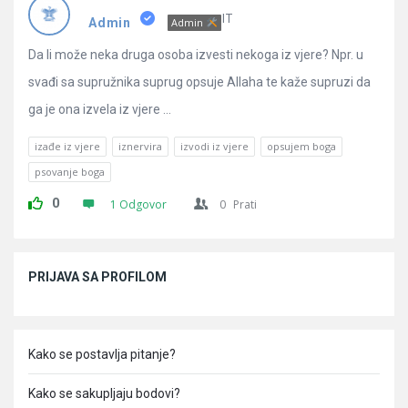
Pitanja
IT
Admin
Admin
Da li može neka druga osoba izvesti nekoga iz vjere? Npr. u
svađi sa supružnika suprug opsuje Allaha te kaže supruzi da
ga je ona izvela iz vjere ...
izađe iz vjere
iznervira
izvodi iz vjere
opsujem boga
psovanje boga
0
1 Odgovor
0
Prati
Sidebar
PRIJAVA SA PROFILOM
Kako se postavlja pitanje?
Kako se sakupljaju bodovi?