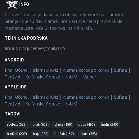
Footer
O
INFO
Cilj ove stranice je da prikupi i objavi odgovore na islamska
pitanja koje su dali islamski učenjaci sve četiri pravne škole-
mezheba...čitaj više u izborniku na linku Info.
TEHNIČKA PODRŠKA
Email:
pitajucene@gmail.com
ANDROID
Pitaj Učene
|
Islamski Kviz
|
Namaz korak po korak
|
Sufara
|
Tedžvid
|
Kur'anske Poruke
|
N-UM
|
Minber
APPLE iOS
Pitaj Učene
|
Islamski Kviz
|
Namaz korak po korak
|
Sufara
|
Tedžvid
|
Kur'anske Poruke
|
N-UM
TAGOVI
abdest
(582)
brak
(608)
djeca
(189)
dova
(490)
hadis
(340)
hadždž
(207)
hajz
(222)
hidžab
(187)
islam
(353)