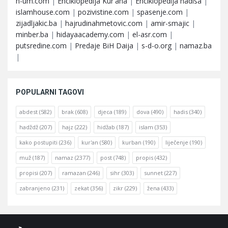
n-um.com
|
Enciklopedija Kur'ana
|
Enciklopedija hadisa
|
islamhouse.com
|
pozivistine.com
|
spasenje.com
|
zijadljakic.ba
|
hajrudinahmetovic.com
|
amir-smajic
|
minber.ba
|
hidayaacademy.com
|
el-asr.com
|
putsredine.com
|
Predaje BiH Daija
|
s-d-o.org
|
namaz.ba
|
POPULARNI TAGOVI
abdest
(582)
brak
(608)
djeca
(189)
dova
(490)
hadis
(340)
hadždž
(207)
hajz
(222)
hidžab
(187)
islam
(353)
kako postupiti
(236)
kur'an
(580)
kurban
(190)
liječenje
(190)
muž
(187)
namaz
(2377)
post
(748)
propis
(432)
propisi
(207)
ramazan
(246)
sihr
(303)
sunnet
(227)
zabranjeno
(231)
zekat
(356)
zikr
(229)
žena
(433)