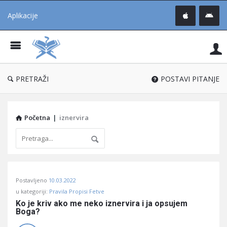
Aplikacije
Pit
Uč
®
PRETRAŽI
POSTAVI PITANJE
Početna
|
iznervira
Pitaj
Postavljeno
10.03.2022
Učene
u kategoriji:
Pravila Propisi Fetve
®
Ko je kriv ako me neko iznervira i ja opsujem 
Boga?
Latest