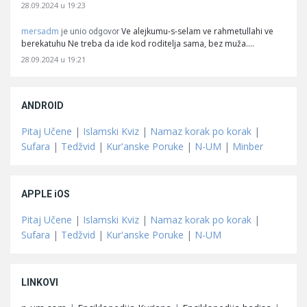
28.09.2024 u 19:23
mersadm
Ve alejkumu-s-selam ve rahmetullahi ve
je unio odgovor
berekatuhu Ne treba da ide kod roditelja sama, bez muža.…
28.09.2024 u 19:21
ANDROID
Pitaj Učene
|
Islamski Kviz
|
Namaz korak po korak
|
Sufara
|
Tedžvid
|
Kur'anske Poruke
|
N-UM
|
Minber
APPLE iOS
Pitaj Učene
|
Islamski Kviz
|
Namaz korak po korak
|
Sufara
|
Tedžvid
|
Kur'anske Poruke
|
N-UM
LINKOVI