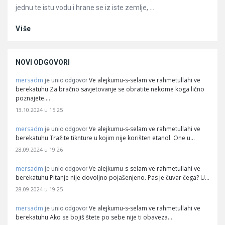
jednu te istu vodu i hrane se iz iste zemlje, ...
Više
NOVI ODGOVORI
mersadm
Ve alejkumu-s-selam ve rahmetullahi ve
je unio odgovor
berekatuhu Za bračno savjetovanje se obratite nekome koga lično
poznajete.…
13.10.2024 u 15:25
mersadm
Ve alejkumu-s-selam ve rahmetullahi ve
je unio odgovor
berekatuhu Tražite tiknture u kojim nije korišten etanol. One u…
28.09.2024 u 19:26
mersadm
Ve alejkumu-s-selam ve rahmetullahi ve
je unio odgovor
berekatuhu Pitanje nije dovoljno pojašenjeno. Pas je čuvar čega? U…
28.09.2024 u 19:25
mersadm
Ve alejkumu-s-selam ve rahmetullahi ve
je unio odgovor
berekatuhu Ako se bojiš štete po sebe nije ti obaveza…