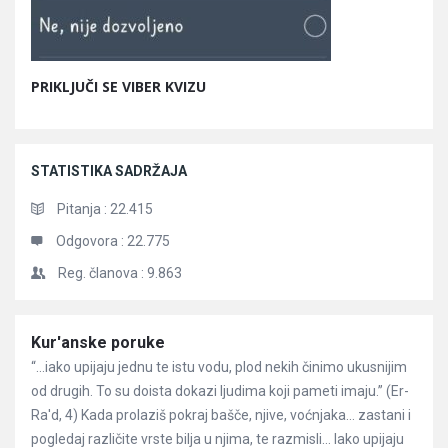
PRIKLJUČI SE VIBER KVIZU
STATISTIKA SADRŽAJA
Pitanja :
22.415
Odgovora :
22.775
Reg. članova :
9.863
Članci
Kur'anske poruke
“…iako upijaju jednu te istu vodu, plod nekih činimo ukusnijim
od drugih. To su doista dokazi ljudima koji pameti imaju.” (Er-
Ra'd, 4) Kada prolaziš pokraj bašče, njive, voćnjaka… zastani i
pogledaj različite vrste bilja u njima, te razmisli… Iako upijaju