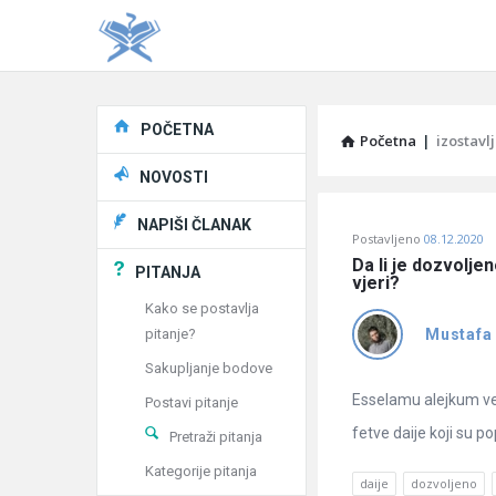
Explore
POČETNA
Početna
|
izostavl
NOVOSTI
Pitaj
NAPIŠI ČLANAK
Postavljeno
08.12.2020
Učene
Da li je dozvoljen
PITANJA
vjeri?
®
Kako se postavlja
pitanje?
Mustafa
Latest
Sakupljanje bodove
Pitanja
Esselamu alejkum ve r
Postavi pitanje
fetve daije koji su pop
Pretraži pitanja
Kategorije pitanja
daije
dozvoljeno