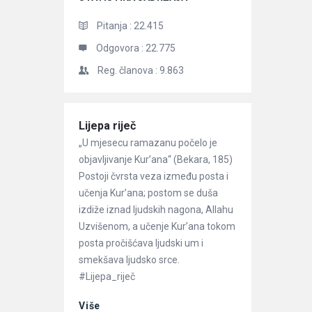
Pitanja :
22.415
Odgovora :
22.775
Reg. članova :
9.863
Članci
Lijepa riječ
„U mjesecu ramazanu počelo je
objavljivanje Kur’ana“ (Bekara, 185)
Postoji čvrsta veza između posta i
učenja Kur’ana; postom se duša
izdiže iznad ljudskih nagona, Allahu
Uzvišenom, a učenje Kur’ana tokom
posta pročišćava ljudski um i
smekšava ljudsko srce.
#Lijepa_riječ
Više