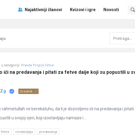
Pitaj
Pitaj
Najaktivniji članovi
Kvizovi i igre
Novosti
Učene
Učene
®
®
Navigacija
jaju
u kategoriji:
Pravila Propisi Fetve
o ići na predavanja i pitati za fetve daije koji su popustili u sv
 Zg
Urednik
ahmetullah ve berekatuhu, da li je dozvoljeno ići na predavanja i pitati
ustili u svojoj vjeri, koji izostavljaju namaze i ...
fetve
izostavljaju
predavanja