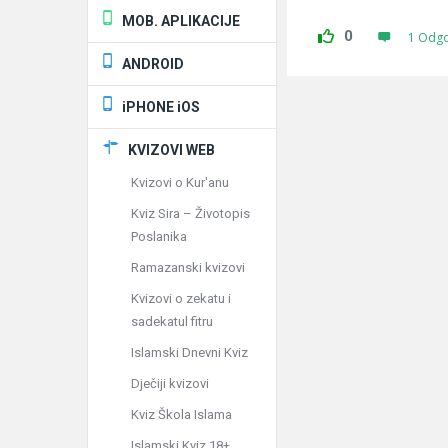
MOB. APLIKACIJE
0
1 Odg
ANDROID
iPHONE iOS
KVIZOVI WEB
Kvizovi o Kur'anu
Kviz Sira – Životopis
Poslanika
Ramazanski kvizovi
Kvizovi o zekatu i
sadekatul fitru
Islamski Dnevni Kviz
Dječiji kvizovi
Kviz Škola Islama
Islamski Kviz 18+