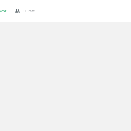
ovor
0
Prati