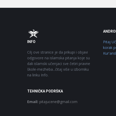
Footer
O
ANDRO
Pitaj U
INFO
korak p
Cilj ove stranice je da prikupi i objavi
Kur'ans
odgovore na islamska pitanja koje su
dali islamski učenjaci sve četiri pravne
škole-mezheba...čitaj više u izborniku
na linku Info.
TEHNIČKA PODRŠKA
Email:
pitajucene@gmail.com