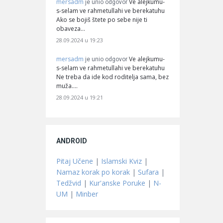
mersadm
Ve alejkumu-
je unio odgovor
s-selam ve rahmetullahi ve berekatuhu
Ako se bojiš štete po sebe nije ti
obaveza…
28.09.2024 u 19:23
mersadm
Ve alejkumu-
je unio odgovor
s-selam ve rahmetullahi ve berekatuhu
Ne treba da ide kod roditelja sama, bez
muža.…
28.09.2024 u 19:21
ANDROID
Pitaj Učene
|
Islamski Kviz
|
Namaz korak po korak
|
Sufara
|
Tedžvid
|
Kur'anske Poruke
|
N-
UM
|
Minber