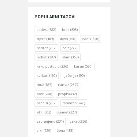
POPULARNI TAGOVI
abdest
(582)
brak
(608)
djeca
(189)
dova
(490)
hadis
(340)
hadždž
(207)
hajz
(222)
hidžab
(187)
islam
(353)
kako postupiti
(236)
kur'an
(580)
kurban
(190)
liječenje
(190)
muž
(187)
namaz
(2377)
post
(748)
propis
(432)
propisi
(207)
ramazan
(246)
sihr
(303)
sunnet
(227)
zabranjeno
(231)
zekat
(356)
zikr
(229)
žena
(433)