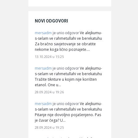
NOVI ODGOVORI
mersadm
Ve alejkumu-
je unio odgovor
s-selam ve rahmetullahi ve berekatuhu
Za bračno savjetovanje se obratite
nekome koga lično poznajete.…
13.10.2024 u 15:25
mersadm
Ve alejkumu-
je unio odgovor
s-selam ve rahmetullahi ve berekatuhu
Tražite tiknture u kojim nije korišten
etanol. One u…
28.09.2024 u 19:26
mersadm
Ve alejkumu-
je unio odgovor
s-selam ve rahmetullahi ve berekatuhu
Pitanje nije dovoljno pojašenjeno. Pas
je čuvar čega? U…
28.09.2024 u 19:25