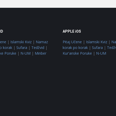
ID
APPLE iOS
čene
|
Islamski Kviz
|
Namaz
Pitaj Učene
|
Islamski Kviz
|
N
o korak
|
Sufara
|
Tedžvid
|
korak po korak
|
Sufara
|
Tedž
ke Poruke
|
N-UM
|
Minber
Kur'anske Poruke
|
N-UM