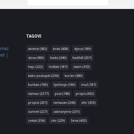
TAGOVI
amaz
abdest
(582)
brak
(608)
djeca
(189)
vid
|
dova
(490)
hadis
(340)
hadždž
(207)
hajz
(222)
hidžab
(187)
islam
(353)
kako postupiti
(236)
kur'an
(580)
kurban
(190)
liječenje
(190)
muž
(187)
namaz
(2377)
post
(748)
propis
(432)
propisi
(207)
ramazan
(246)
sihr
(303)
sunnet
(227)
zabranjeno
(231)
zekat
(356)
zikr
(229)
žena
(433)