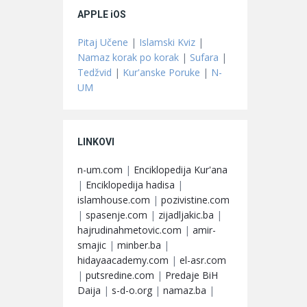
APPLE iOS
Pitaj Učene
|
Islamski Kviz
|
Namaz korak po korak
|
Sufara
|
Tedžvid
|
Kur'anske Poruke
|
N-
UM
LINKOVI
n-um.com
|
Enciklopedija Kur'ana
|
Enciklopedija hadisa
|
islamhouse.com
|
pozivistine.com
|
spasenje.com
|
zijadljakic.ba
|
hajrudinahmetovic.com
|
amir-
smajic
|
minber.ba
|
hidayaacademy.com
|
el-asr.com
|
putsredine.com
|
Predaje BiH
Daija
|
s-d-o.org
|
namaz.ba
|