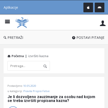
Aplikacije
Pit
Uč
®
PRETRAŽI
POSTAVI PITANJE
Početna
|
izvršiti kazna
Pitaj
Postavljeno
10.05.2020
Učene
u kategoriji:
Pravila Propisi Fetve
®
Je li dozvoljeno zauzimanje za osobu nad kojom 
se treba izvršiti propisana kazna?
Latest