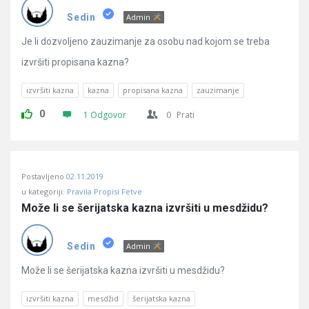
Pitanja
Sedin
Admin
Je li dozvoljeno zauzimanje za osobu nad kojom se treba
izvršiti propisana kazna?
izvršiti kazna
kazna
propisana kazna
zauzimanje
0
1 Odgovor
0
Prati
Postavljeno
02.11.2019
u kategoriji:
Pravila Propisi Fetve
Može li se šerijatska kazna izvršiti u mesdžidu?
Sedin
Admin
Može li se šerijatska kazna izvršiti u mesdžidu?
izvršiti kazna
mesdžid
šerijatska kazna