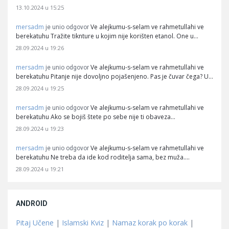
13.10.2024 u 15:25
mersadm
Ve alejkumu-s-selam ve rahmetullahi ve
je unio odgovor
berekatuhu Tražite tiknture u kojim nije korišten etanol. One u…
28.09.2024 u 19:26
mersadm
Ve alejkumu-s-selam ve rahmetullahi ve
je unio odgovor
berekatuhu Pitanje nije dovoljno pojašenjeno. Pas je čuvar čega? U…
28.09.2024 u 19:25
mersadm
Ve alejkumu-s-selam ve rahmetullahi ve
je unio odgovor
berekatuhu Ako se bojiš štete po sebe nije ti obaveza…
28.09.2024 u 19:23
mersadm
Ve alejkumu-s-selam ve rahmetullahi ve
je unio odgovor
berekatuhu Ne treba da ide kod roditelja sama, bez muža.…
28.09.2024 u 19:21
ANDROID
Pitaj Učene
|
Islamski Kviz
|
Namaz korak po korak
|