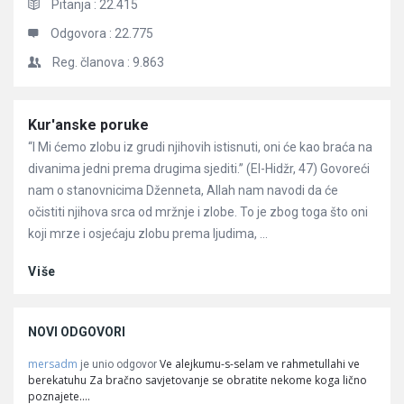
Pitanja :
22.415
Odgovora :
22.775
Reg. članova :
9.863
Članci
Kur'anske poruke
“I Mi ćemo zlobu iz grudi njihovih istisnuti, oni će kao braća na
divanima jedni prema drugima sjediti.” (El-Hidžr, 47) Govoreći
nam o stanovnicima Dženneta, Allah nam navodi da će
očistiti njihova srca od mržnje i zlobe. To je zbog toga što oni
koji mrze i osjećaju zlobu prema ljudima, ...
Više
NOVI ODGOVORI
mersadm
Ve alejkumu-s-selam ve rahmetullahi ve
je unio odgovor
berekatuhu Za bračno savjetovanje se obratite nekome koga lično
poznajete.…