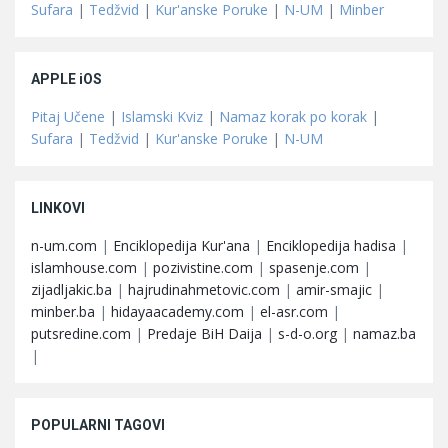
Sufara
|
Tedžvid
|
Kur'anske Poruke
|
N-UM
|
Minber
APPLE iOS
Pitaj Učene
|
Islamski Kviz
|
Namaz korak po korak
|
Sufara
|
Tedžvid
|
Kur'anske Poruke
|
N-UM
LINKOVI
n-um.com
|
Enciklopedija Kur'ana
|
Enciklopedija hadisa
|
islamhouse.com
|
pozivistine.com
|
spasenje.com
|
zijadljakic.ba
|
hajrudinahmetovic.com
|
amir-smajic
|
minber.ba
|
hidayaacademy.com
|
el-asr.com
|
putsredine.com
|
Predaje BiH Daija
|
s-d-o.org
|
namaz.ba
|
POPULARNI TAGOVI