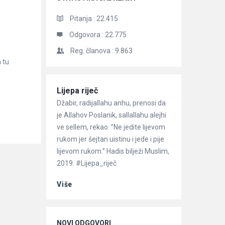
Pitanja :
22.415
Odgovora :
22.775
Reg. članova :
9.863
 tu
Članci
Lijepa riječ
Džabir, radijallahu anhu, prenosi da
je Allahov Poslanik, sallallahu alejhi
ve sellem, rekao: ”Ne jedite lijevom
rukom jer šejtan uistinu i jede i pije
lijevom rukom.” Hadis bilježi Muslim,
2019. #Lijepa_riječ
Više
NOVI ODGOVORI