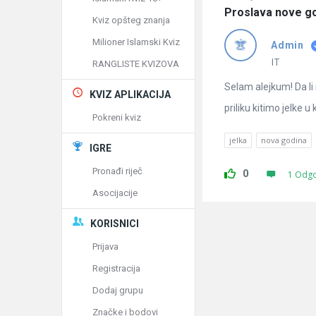
Proslava nove g
Kviz opšteg znanja
Milioner Islamski Kviz
Admin
IT
RANGLISTE KVIZOVA
Selam alejkum! Da li
KVIZ APLIKACIJA
priliku kitimo jelke 
Pokreni kviz
jelka
nova godina
IGRE
Pronađi riječ
0
1 Odg
Asocijacije
KORISNICI
Prijava
Registracija
Dodaj grupu
Značke i bodovi