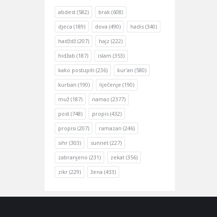
abdest
(582)
brak
(608)
djeca
(189)
dova
(490)
hadis
(340)
hadždž
(207)
hajz
(222)
hidžab
(187)
islam
(353)
kako postupiti
(236)
kur'an
(580)
kurban
(190)
liječenje
(190)
muž
(187)
namaz
(2377)
post
(748)
propis
(432)
propisi
(207)
ramazan
(246)
sihr
(303)
sunnet
(227)
zabranjeno
(231)
zekat
(356)
zikr
(229)
žena
(433)