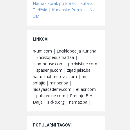
Namaz korak po korak
|
Sufara
|
Tedžvid
|
Kur'anske Poruke
|
N-
UM
LINKOVI
n-um.com
|
Enciklopedija Kur'ana
|
Enciklopedija hadisa
|
islamhouse.com
|
pozivistine.com
|
spasenje.com
|
zijadljakic.ba
|
hajrudinahmetovic.com
|
amir-
smajic
|
minber.ba
|
hidayaacademy.com
|
el-asr.com
|
putsredine.com
|
Predaje BiH
Daija
|
s-d-o.org
|
namaz.ba
|
POPULARNI TAGOVI