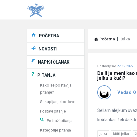
Explore
POČETNA
Početna
|
jelka
NOVOSTI
Pitaj
NAPIŠI ČLANAK
Postavljeno
22.12.2022
Učene
Da li je meni kao
PITANJA
jelku u kući?
®
Kako se postavlja
pitanje?
Vedad O
Latest
Sakupljanje bodove
Pitanja
Sellam alejkum uvaze
Postavi pitanje
kršćanka i želi da kiti j
Pretraži pitanja
Kategorije pitanja
jelka
kititi jelku
ž