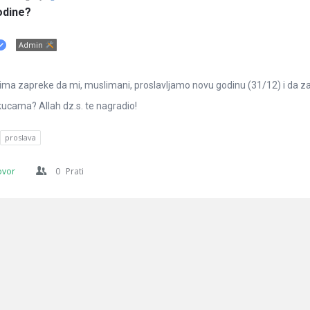
odine?
Admin
 ima zapreke da mi, muslimani, proslavljamo novu godinu (31/12) i da za
u kucama? Allah dz.s. te nagradio!
proslava
ovor
0
Prati