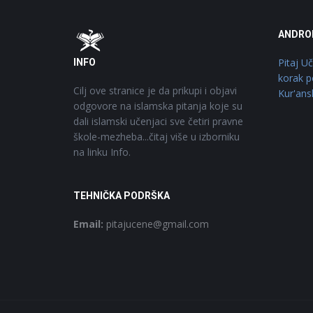
Footer
O
ANDRO
Pitaj U
INFO
korak p
Cilj ove stranice je da prikupi i objavi
Kur'ans
odgovore na islamska pitanja koje su
dali islamski učenjaci sve četiri pravne
škole-mezheba...čitaj više u izborniku
na linku Info.
TEHNIČKA PODRŠKA
Email:
pitajucene@gmail.com