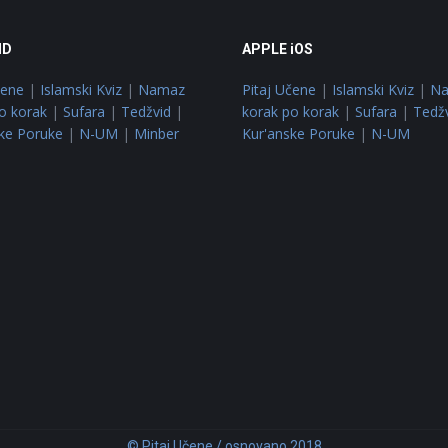
ID
APPLE iOS
čene
|
Islamski Kviz
|
Namaz
Pitaj Učene
|
Islamski Kviz
|
N
o korak
|
Sufara
|
Tedžvid
|
korak po korak
|
Sufara
|
Tedž
ke Poruke
|
N-UM
|
Minber
Kur'anske Poruke
|
N-UM
© Pitaj Učene / osnovano 2018