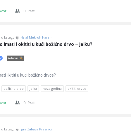
ovor
0
Prati
u kategoriji:
Halal Mekruh Haram
o imati i okititi u kući božićno drvo – jelku?
Admin
ati i kititi u kući božićno drvce?
božićno drvo
jelka
nova godina
okititi drvce
ovor
0
Prati
u kategoriji:
Igra Zabava Praznici