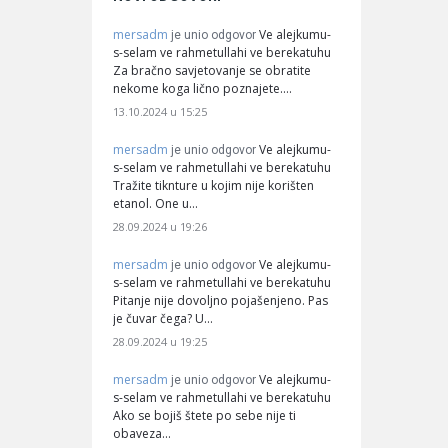
mersadm
Ve alejkumu-
je unio odgovor
s-selam ve rahmetullahi ve berekatuhu
Za bračno savjetovanje se obratite
nekome koga lično poznajete.…
13.10.2024 u 15:25
mersadm
Ve alejkumu-
je unio odgovor
s-selam ve rahmetullahi ve berekatuhu
Tražite tiknture u kojim nije korišten
etanol. One u…
28.09.2024 u 19:26
mersadm
Ve alejkumu-
je unio odgovor
s-selam ve rahmetullahi ve berekatuhu
Pitanje nije dovoljno pojašenjeno. Pas
je čuvar čega? U…
28.09.2024 u 19:25
mersadm
Ve alejkumu-
je unio odgovor
s-selam ve rahmetullahi ve berekatuhu
Ako se bojiš štete po sebe nije ti
obaveza…