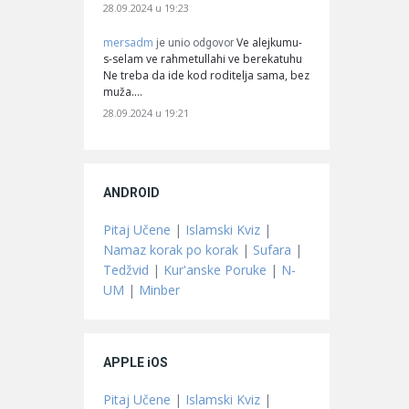
28.09.2024 u 19:23
mersadm
Ve alejkumu-
je unio odgovor
s-selam ve rahmetullahi ve berekatuhu
Ne treba da ide kod roditelja sama, bez
muža.…
28.09.2024 u 19:21
ANDROID
Pitaj Učene
|
Islamski Kviz
|
Namaz korak po korak
|
Sufara
|
Tedžvid
|
Kur'anske Poruke
|
N-
UM
|
Minber
APPLE iOS
Pitaj Učene
|
Islamski Kviz
|