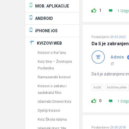
MOB. APLIKACIJE
1
1 Odg
ANDROID
iPHONE iOS
Postavljeno
20.03.2022
KVIZOVI WEB
Da li je zabranjen
Kvizovi o Kur'anu
Admin
Kviz Sira – Životopis
IT
Poslanika
Da li je zabranjeno im
Ramazanski kvizovi
Kvizovi o zekatu i
božić
božićna jelka
sadekatul fitru
0
1 Odg
Islamski Dnevni Kviz
Dječiji kvizovi
Kviz Škola Islama
Postavljeno
29.09.2018
Islamski Kviz 18+