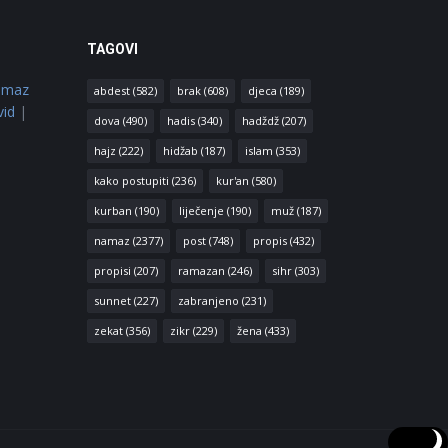
TAGOVI
amaz
abdest
(582)
brak
(608)
djeca
(189)
vid
|
dova
(490)
hadis
(340)
hadždž
(207)
hajz
(222)
hidžab
(187)
islam
(353)
kako postupiti
(236)
kur'an
(580)
kurban
(190)
liječenje
(190)
muž
(187)
namaz
(2377)
post
(748)
propis
(432)
propisi
(207)
ramazan
(246)
sihr
(303)
sunnet
(227)
zabranjeno
(231)
zekat
(356)
zikr
(229)
žena
(433)