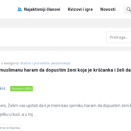
Pitaj
Pitaj
Najaktivniji članovi
Kvizovi i igre
Novosti
Učene
Učene
®
®
Navigacija
u kategoriji:
Bračno i porodično savjetovanje
 muslimanu haram da dopustim ženi koja je kršćanka i želi da k
kic
Student (400)
ni, Zelim vas upitati da li je meni kao vjerniku haram da dopustim ženi k
elku u kući..a u toj ...
ena kršćanka