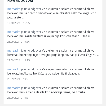
NOVI ODGOVORI
mersadm
Ve alejkumu-s-selam ve rahmetullahi ve
je unio odgovor
berekatuhu Za bračno savjetovanje se obratite nekome koga lično
poznajete.…
13.10.2024 u 15:25
mersadm
Ve alejkumu-s-selam ve rahmetullahi ve
je unio odgovor
berekatuhu Tražite tiknture u kojim nije korišten etanol. One u…
28.09.2024 u 19:26
mersadm
Ve alejkumu-s-selam ve rahmetullahi ve
je unio odgovor
berekatuhu Pitanje nije dovoljno pojašenjeno. Pas je čuvar čega? U…
28.09.2024 u 19:25
mersadm
Ve alejkumu-s-selam ve rahmetullahi ve
je unio odgovor
berekatuhu Ako se bojiš štete po sebe nije ti obaveza…
28.09.2024 u 19:23
mersadm
Ve alejkumu-s-selam ve rahmetullahi ve
je unio odgovor
berekatuhu Ne treba da ide kod roditelja sama, bez muža.…
28.09.2024 u 19:21