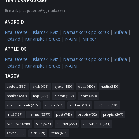
TEHNIČKA PODRŠKA
Email:
pitajucene@gmail.com
ANDROID
Pitaj Učene
|
Islamski Kviz
|
Namaz korak po korak
|
Sufara
|
Tedžvid
|
Kur'anske Poruke
|
N-UM
|
Minber
APPLE iOS
Pitaj Učene
|
Islamski Kviz
|
Namaz korak po korak
|
Sufara
|
Tedžvid
|
Kur'anske Poruke
|
N-UM
TAGOVI
abdest
(582)
brak
(608)
djeca
(189)
dova
(490)
hadis
(340)
hadždž
(207)
hajz
(222)
hidžab
(187)
islam
(353)
kako postupiti
(236)
kur'an
(580)
kurban
(190)
liječenje
(190)
muž
(187)
namaz
(2377)
post
(748)
propis
(432)
propisi
(207)
ramazan
(246)
sihr
(303)
sunnet
(227)
zabranjeno
(231)
zekat
(356)
zikr
(229)
žena
(433)