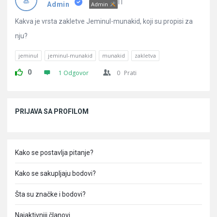
Pitanja
IT
Admin
Admin
Kakva je vrsta zakletve Jeminul-munakid, koji su propisi za
nju?
jeminul
jeminul-munakid
munakid
zakletva
0
1 Odgovor
0
Prati
Sidebar
PRIJAVA SA PROFILOM
Kako se postavlja pitanje?
Kako se sakupljaju bodovi?
Šta su značke i bodovi?
Najaktivniji članovi