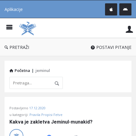
Aplikacije
Pit
Uč
®
PRETRAŽI
POSTAVI PITANJE
Početna
|
jeminul
Pitaj
Postavljeno
17.12.2020
Učene
u kategoriji:
Pravila Propisi Fetve
®
Kakva je zakletva Jeminul-munakid?
Latest