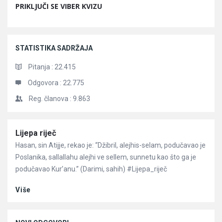
PRIKLJUČI SE VIBER KVIZU
STATISTIKA SADRŽAJA
Pitanja :
22.415
Odgovora :
22.775
Reg. članova :
9.863
Članci
Lijepa riječ
Hasan, sin Atijje, rekao je: “Džibril, alejhis-selam, podučavao je
Poslanika, sallallahu alejhi ve sellem, sunnetu kao što ga je
podučavao Kur’anu.” (Darimi, sahih) #Lijepa_riječ
Više