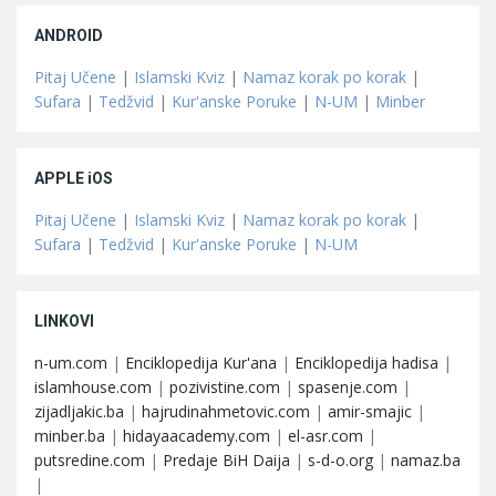
ANDROID
Pitaj Učene
|
Islamski Kviz
|
Namaz korak po korak
|
Sufara
|
Tedžvid
|
Kur'anske Poruke
|
N-UM
|
Minber
APPLE iOS
Pitaj Učene
|
Islamski Kviz
|
Namaz korak po korak
|
Sufara
|
Tedžvid
|
Kur'anske Poruke
|
N-UM
LINKOVI
n-um.com
|
Enciklopedija Kur'ana
|
Enciklopedija hadisa
|
islamhouse.com
|
pozivistine.com
|
spasenje.com
|
zijadljakic.ba
|
hajrudinahmetovic.com
|
amir-smajic
|
minber.ba
|
hidayaacademy.com
|
el-asr.com
|
putsredine.com
|
Predaje BiH Daija
|
s-d-o.org
|
namaz.ba
|