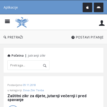
Aplikacije
Pit
Uč
®
PRETRAŽI
POSTAVI PITANJE
Početna
|
jutranji zikr
Pitaj
Postavljeno
09.11.2018
Učene
u kategoriji:
Dova Zikr Tevba
®
Zaštitni zikr za dijete, jutarnji večernji i pred 
spavanje
Latest