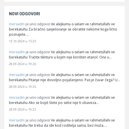
NOVI ODGOVORI
mersadm
Ve alejkumu-s-selam ve rahmetullahi ve
je unio odgovor
berekatuhu Za bračno savjetovanje se obratite nekome koga lično
poznajete.…
13.10.2024 u 15:25
mersadm
Ve alejkumu-s-selam ve rahmetullahi ve
je unio odgovor
berekatuhu Tražite tiknture u kojim nije korišten etanol. One u…
28.09.2024 u 19:26
mersadm
Ve alejkumu-s-selam ve rahmetullahi ve
je unio odgovor
berekatuhu Pitanje nije dovoljno pojašenjeno. Pas je čuvar čega? U…
28.09.2024 u 19:25
mersadm
Ve alejkumu-s-selam ve rahmetullahi ve
je unio odgovor
berekatuhu Ako se bojiš štete po sebe nije ti obaveza…
28.09.2024 u 19:23
mersadm
Ve alejkumu-s-selam ve rahmetullahi ve
je unio odgovor
berekatuhu Ne treba da ide kod roditelja sama, bez muža.…