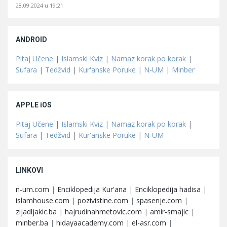
28.09.2024 u 19:21
ANDROID
Pitaj Učene
|
Islamski Kviz
|
Namaz korak po korak
|
Sufara
|
Tedžvid
|
Kur'anske Poruke
|
N-UM
|
Minber
APPLE iOS
Pitaj Učene
|
Islamski Kviz
|
Namaz korak po korak
|
Sufara
|
Tedžvid
|
Kur'anske Poruke
|
N-UM
LINKOVI
n-um.com
|
Enciklopedija Kur'ana
|
Enciklopedija hadisa
|
islamhouse.com
|
pozivistine.com
|
spasenje.com
|
zijadljakic.ba
|
hajrudinahmetovic.com
|
amir-smajic
|
minber.ba
|
hidayaacademy.com
|
el-asr.com
|