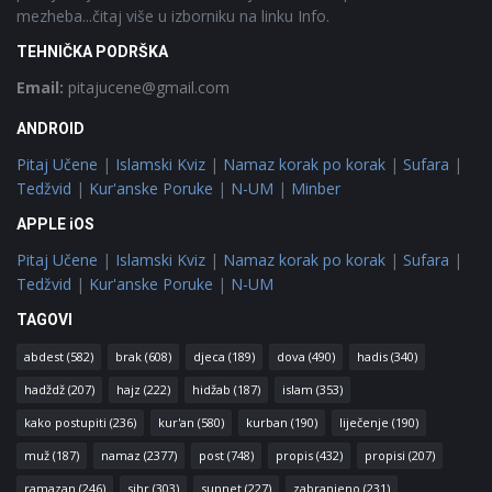
mezheba...čitaj više u izborniku na linku Info.
TEHNIČKA PODRŠKA
Email:
pitajucene@gmail.com
ANDROID
Pitaj Učene
|
Islamski Kviz
|
Namaz korak po korak
|
Sufara
|
Tedžvid
|
Kur'anske Poruke
|
N-UM
|
Minber
APPLE iOS
Pitaj Učene
|
Islamski Kviz
|
Namaz korak po korak
|
Sufara
|
Tedžvid
|
Kur'anske Poruke
|
N-UM
TAGOVI
abdest
(582)
brak
(608)
djeca
(189)
dova
(490)
hadis
(340)
hadždž
(207)
hajz
(222)
hidžab
(187)
islam
(353)
kako postupiti
(236)
kur'an
(580)
kurban
(190)
liječenje
(190)
muž
(187)
namaz
(2377)
post
(748)
propis
(432)
propisi
(207)
ramazan
(246)
sihr
(303)
sunnet
(227)
zabranjeno
(231)