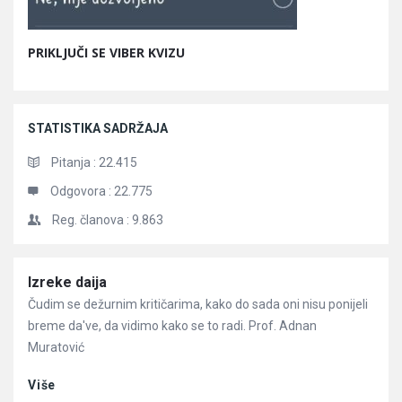
PRIKLJUČI SE VIBER KVIZU
STATISTIKA SADRŽAJA
Pitanja :
22.415
Odgovora :
22.775
Reg. članova :
9.863
Članci
Izreke daija
Čudim se dežurnim kritičarima, kako do sada oni nisu ponijeli
breme da've, da vidimo kako se to radi. Prof. Adnan
Muratović
Više