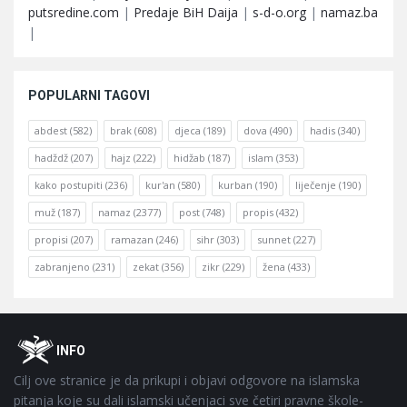
putsredine.com
|
Predaje BiH Daija
|
s-d-o.org
|
namaz.ba
|
POPULARNI TAGOVI
abdest
(582)
brak
(608)
djeca
(189)
dova
(490)
hadis
(340)
hadždž
(207)
hajz
(222)
hidžab
(187)
islam
(353)
kako postupiti
(236)
kur'an
(580)
kurban
(190)
liječenje
(190)
muž
(187)
namaz
(2377)
post
(748)
propis
(432)
propisi
(207)
ramazan
(246)
sihr
(303)
sunnet
(227)
zabranjeno
(231)
zekat
(356)
zikr
(229)
žena
(433)
Footer
O
INFO
Cilj ove stranice je da prikupi i objavi odgovore na islamska
pitanja koje su dali islamski učenjaci sve četiri pravne škole-