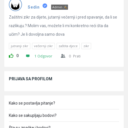
Pitanja
Sedin
Admin
Zaštitni zikr za dijete, jutarnji večernji i pred spavanje, da li se
razlikuju.? Molim vas, možete li mi konkretno reći šta da
učim? Je li dovoljna samo dova
jutranji zikr
večernji zikr
zaštita djece
zikr
0
1 Odgovor
0
Prati
Sidebar
PRIJAVA SA PROFILOM
Kako se postavlja pitanje?
Kako se sakupljaju bodovi?
Šta su značke i bodovi?