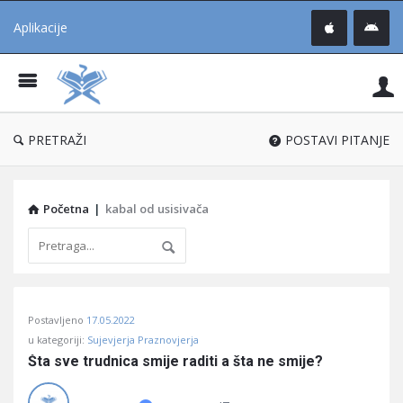
Aplikacije
Pit
Uč
®
PRETRAŽI
POSTAVI PITANJE
Početna
|
kabal od usisivača
Pitaj
Postavljeno
17.05.2022
Učene
u kategoriji:
Sujevjerja Praznovjerja
®
Šta sve trudnica smije raditi a šta ne smije?
Latest