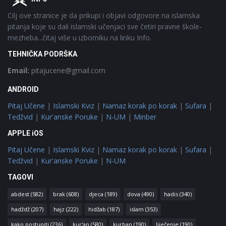
Cilj ove stranice je da prikupi i objavi odgovore na islamska
pitanja koje su dali islamski učenjaci sve četiri pravne škole-
mezheba...čitaj više u izborniku na linku Info.
TEHNIČKA PODRŠKA
Email:
pitajucene@gmail.com
ANDROID
Pitaj Učene
|
Islamski Kviz
|
Namaz korak po korak
|
Sufara
|
Tedžvid
|
Kur'anske Poruke
|
N-UM
|
Minber
APPLE iOS
Pitaj Učene
|
Islamski Kviz
|
Namaz korak po korak
|
Sufara
|
Tedžvid
|
Kur'anske Poruke
|
N-UM
TAGOVI
abdest
(582)
brak
(608)
djeca
(189)
dova
(490)
hadis
(340)
hadždž
(207)
hajz
(222)
hidžab
(187)
islam
(353)
kako postupiti
(236)
kur'an
(580)
kurban
(190)
liječenje
(190)