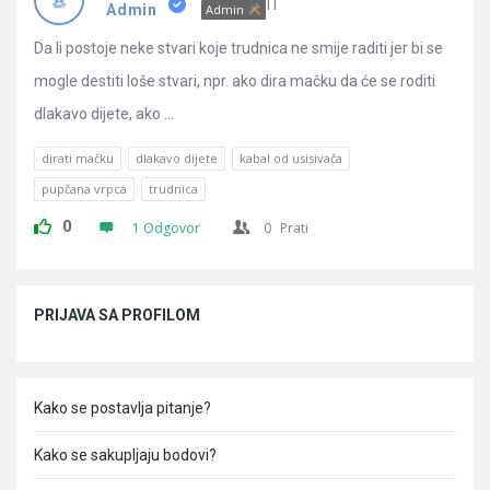
Pitanja
IT
Admin
Admin
Da li postoje neke stvari koje trudnica ne smije raditi jer bi se
mogle destiti loše stvari, npr. ako dira mačku da će se roditi
dlakavo dijete, ako ...
dirati mačku
dlakavo dijete
kabal od usisivača
pupčana vrpca
trudnica
0
1 Odgovor
0
Prati
Sidebar
PRIJAVA SA PROFILOM
Kako se postavlja pitanje?
Kako se sakupljaju bodovi?