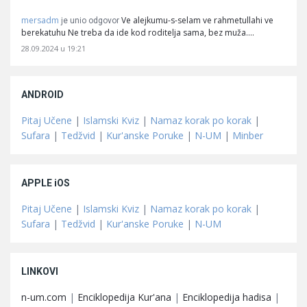
mersadm
Ve alejkumu-s-selam ve rahmetullahi ve
je unio odgovor
berekatuhu Ne treba da ide kod roditelja sama, bez muža.…
28.09.2024 u 19:21
ANDROID
Pitaj Učene
|
Islamski Kviz
|
Namaz korak po korak
|
Sufara
|
Tedžvid
|
Kur'anske Poruke
|
N-UM
|
Minber
APPLE iOS
Pitaj Učene
|
Islamski Kviz
|
Namaz korak po korak
|
Sufara
|
Tedžvid
|
Kur'anske Poruke
|
N-UM
LINKOVI
n-um.com
|
Enciklopedija Kur'ana
|
Enciklopedija hadisa
|