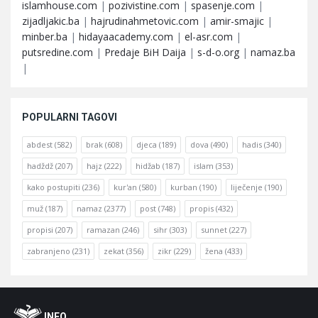
islamhouse.com
|
pozivistine.com
|
spasenje.com
|
zijadljakic.ba
|
hajrudinahmetovic.com
|
amir-smajic
|
minber.ba
|
hidayaacademy.com
|
el-asr.com
|
putsredine.com
|
Predaje BiH Daija
|
s-d-o.org
|
namaz.ba
|
POPULARNI TAGOVI
abdest
(582)
brak
(608)
djeca
(189)
dova
(490)
hadis
(340)
hadždž
(207)
hajz
(222)
hidžab
(187)
islam
(353)
kako postupiti
(236)
kur'an
(580)
kurban
(190)
liječenje
(190)
muž
(187)
namaz
(2377)
post
(748)
propis
(432)
propisi
(207)
ramazan
(246)
sihr
(303)
sunnet
(227)
zabranjeno
(231)
zekat
(356)
zikr
(229)
žena
(433)
Footer
O
INFO