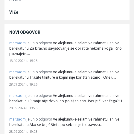
Više
NOVI ODGOVORI
mersadm
Ve alejkumu-s-selam ve rahmetullahi ve
je unio odgovor
berekatuhu Za bračno savjetovanje se obratite nekome koga lično
poznajete.…
13.10.2024 u 15:25
mersadm
Ve alejkumu-s-selam ve rahmetullahi ve
je unio odgovor
berekatuhu Tražite tiknture u kojim nije korišten etanol. One u…
28.09.2024 u 19:26
mersadm
Ve alejkumu-s-selam ve rahmetullahi ve
je unio odgovor
berekatuhu Pitanje nije dovoljno pojašenjeno. Pas je čuvar čega? U…
28.09.2024 u 19:25
mersadm
Ve alejkumu-s-selam ve rahmetullahi ve
je unio odgovor
berekatuhu Ako se bojiš štete po sebe nije ti obaveza…
28.09.2024 u 19:23