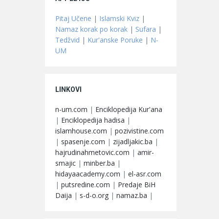
Pitaj Učene
|
Islamski Kviz
|
Namaz korak po korak
|
Sufara
|
Tedžvid
|
Kur'anske Poruke
|
N-
UM
LINKOVI
n-um.com
|
Enciklopedija Kur'ana
|
Enciklopedija hadisa
|
islamhouse.com
|
pozivistine.com
|
spasenje.com
|
zijadljakic.ba
|
hajrudinahmetovic.com
|
amir-
smajic
|
minber.ba
|
hidayaacademy.com
|
el-asr.com
|
putsredine.com
|
Predaje BiH
Daija
|
s-d-o.org
|
namaz.ba
|