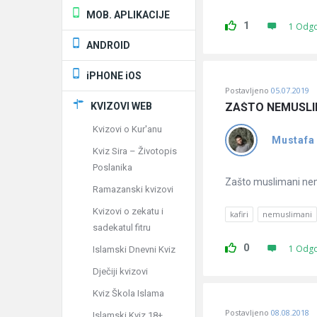
MOB. APLIKACIJE
1
1 Odg
ANDROID
iPHONE iOS
Postavljeno
05.07.2019
KVIZOVI WEB
ZAŠTO NEMUSLI
Kvizovi o Kur'anu
Mustafa
Kviz Sira – Životopis
Poslanika
Zašto muslimani nem
Ramazanski kvizovi
Kvizovi o zekatu i
kafiri
nemuslimani
sadekatul fitru
0
1 Odg
Islamski Dnevni Kviz
Dječiji kvizovi
Kviz Škola Islama
Postavljeno
08.08.2018
Islamski Kviz 18+