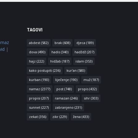
TAGOVI
amaz
abdest
(582)
brak
(608)
djeca
(189)
vid
|
dova
(490)
hadis
(340)
hadždž
(207)
hajz
(222)
hidžab
(187)
islam
(353)
kako postupiti
(236)
kur'an
(580)
kurban
(190)
liječenje
(190)
muž
(187)
namaz
(2377)
post
(748)
propis
(432)
propisi
(207)
ramazan
(246)
sihr
(303)
sunnet
(227)
zabranjeno
(231)
zekat
(356)
zikr
(229)
žena
(433)