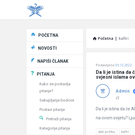
Explore
POČETNA
Početna
|
kafiri
NOVOSTI
Pitaj
NAPIŠI ČLANAK
Postavljeno
03.12.2022
Učene
Da li je istina da 
PITANJA
svjesni islama o
®
Kako se postavlja
pitanje?
Admin
Latest
IT
Sakupljanje bodove
Pitanja
Da li je istina da će 
Postavi pitanje
na ovom svijetu? Ljudi
Pretraži pitanja
Kategorije pitanja
dati priliku
kafiri