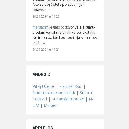
Ako se bojiš štete po sebe nije ti
obaveza…
28.09.2024 u 19:23
mersadm
Ve alejkumu-
je unio odgovor
s-selam ve rahmetullahi ve berekatuhu
Ne treba da ide kod roditelja sama, bez
muža.…
28.09.2024 u 19:21
ANDROID
Pitaj Učene
|
Islamski Kviz
|
Namaz korak po korak
|
Sufara
|
Tedžvid
|
Kur'anske Poruke
|
N-
UM
|
Minber
APPLE iOS