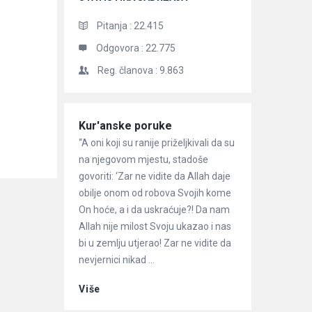
Pitanja :
22.415
Odgovora :
22.775
Reg. članova :
9.863
Članci
Kur'anske poruke
“A oni koji su ranije priželjkivali da su
na njegovom mjestu, stadoše
govoriti: ‘Zar ne vidite da Allah daje
obilje onom od robova Svojih kome
On hoće, a i da uskraćuje?! Da nam
Allah nije milost Svoju ukazao i nas
bi u zemlju utjerao! Zar ne vidite da
nevjernici nikad ...
Više