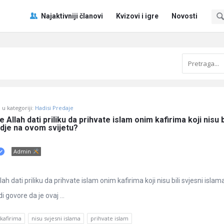
Pitaj
Pitaj
Najaktivniji članovi
Kvizovi i igre
Novosti
Učene
Učene
®
®
Navigacija
u kategoriji:
Hadisi Predaje
će Allah dati priliku da prihvate islam onim kafirima koji nisu bi
vdje na ovom svijetu?
Admin
Allah dati priliku da prihvate islam onim kafirima koji nisu bili svjesni islam
 govore da je ovaj ...
kafirima
nisu svjesni islama
prihvate islam