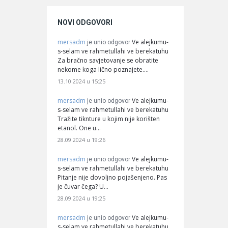
NOVI ODGOVORI
mersadm
Ve alejkumu-
je unio odgovor
s-selam ve rahmetullahi ve berekatuhu
Za bračno savjetovanje se obratite
nekome koga lično poznajete.…
13.10.2024 u 15:25
mersadm
Ve alejkumu-
je unio odgovor
s-selam ve rahmetullahi ve berekatuhu
Tražite tiknture u kojim nije korišten
etanol. One u…
28.09.2024 u 19:26
mersadm
Ve alejkumu-
je unio odgovor
s-selam ve rahmetullahi ve berekatuhu
Pitanje nije dovoljno pojašenjeno. Pas
je čuvar čega? U…
28.09.2024 u 19:25
mersadm
Ve alejkumu-
je unio odgovor
s-selam ve rahmetullahi ve berekatuhu