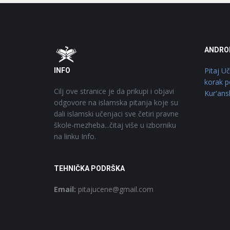
Footer
O
ANDRO
Pitaj U
INFO
korak p
Cilj ove stranice je da prikupi i objavi
Kur'ans
odgovore na islamska pitanja koje su
dali islamski učenjaci sve četiri pravne
škole-mezheba...čitaj više u izborniku
na linku Info.
TEHNIČKA PODRŠKA
Email:
pitajucene@gmail.com