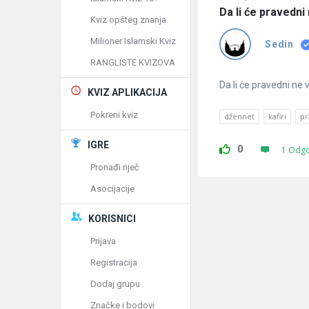
Da li će pravedni
Kviz opšteg znanja
Milioner Islamski Kviz
Sedin
RANGLISTE KVIZOVA
Da li će pravedni ne 
KVIZ APLIKACIJA
Pokreni kviz
džennet
kafiri
pr
IGRE
0
1 Odg
Pronađi riječ
Asocijacije
KORISNICI
Prijava
Registracija
Dodaj grupu
Značke i bodovi