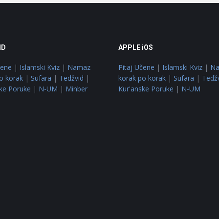
ID
APPLE iOS
čene
|
Islamski Kviz
|
Namaz
Pitaj Učene
|
Islamski Kviz
|
N
o korak
|
Sufara
|
Tedžvid
|
korak po korak
|
Sufara
|
Tedž
ke Poruke
|
N-UM
|
Minber
Kur'anske Poruke
|
N-UM