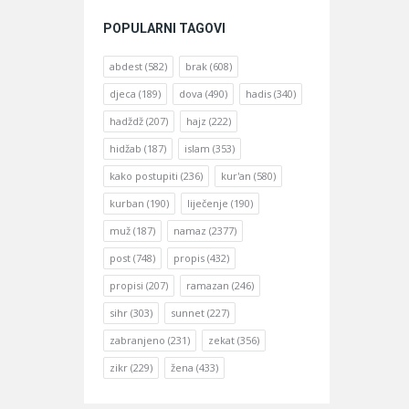
POPULARNI TAGOVI
abdest
(582)
brak
(608)
djeca
(189)
dova
(490)
hadis
(340)
hadždž
(207)
hajz
(222)
hidžab
(187)
islam
(353)
kako postupiti
(236)
kur'an
(580)
kurban
(190)
liječenje
(190)
muž
(187)
namaz
(2377)
post
(748)
propis
(432)
propisi
(207)
ramazan
(246)
sihr
(303)
sunnet
(227)
zabranjeno
(231)
zekat
(356)
zikr
(229)
žena
(433)