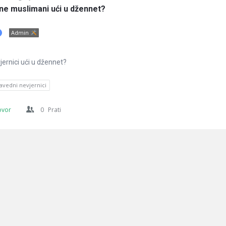
 ne muslimani ući u džennet?
Admin
vjernici ući u džennet?
avedni nevjernici
ovor
0
Prati