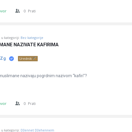
ovor
0
Prati
u kategoriji:
Bez kategorije
MANE NAZIVATE KAFIRIMA
 Zg
Urednik
uslimane nazivaju pogrdnim nazivom “kafiri”?
ovor
0
Prati
u kategoriji:
Džennet Džehennem