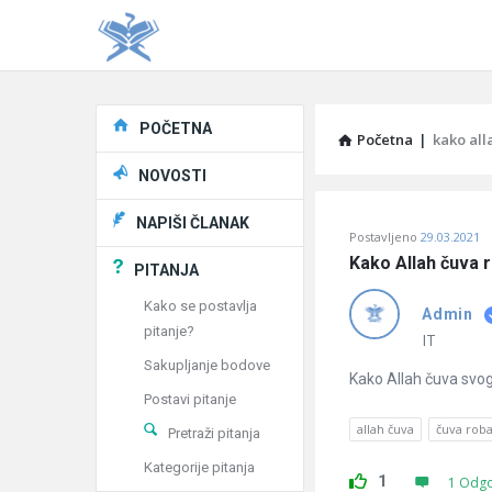
Explore
POČETNA
Početna
|
kako all
NOVOSTI
Pitaj
NAPIŠI ČLANAK
Postavljeno
29.03.2021
Učene
Kako Allah čuva 
PITANJA
®
Kako se postavlja
Admin
pitanje?
Latest
IT
Sakupljanje bodove
Pitanja
Kako Allah čuva svo
Postavi pitanje
allah čuva
čuva rob
Pretraži pitanja
Kategorije pitanja
1
1 Odg