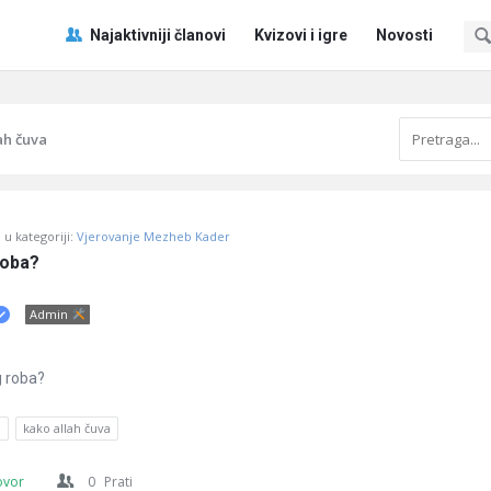
Pitaj
Pitaj
Najaktivniji članovi
Kvizovi i igre
Novosti
Učene
Učene
®
®
Navigacija
ah čuva
u kategoriji:
Vjerovanje Mezheb Kader
roba?
Admin
g roba?
a
kako allah čuva
ovor
0
Prati