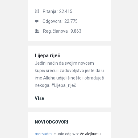
Pitanja :
22.415
Odgovora :
22.775
Reg. članova :
9.863
Članci
Lijepa riječ
Jedini način da svojim novcem
kupiš sreću i zadovoljstvo jeste da u
ime Allaha udijeliš nešto i obraduješ
nekoga. #Lijepa_riječ
Više
NOVI ODGOVORI
mersadm
Ve alejkumu-
je unio odgovor