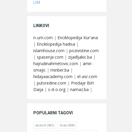
UM
LINKOVI
n-um.com
|
Enciklopedija Kur'ana
|
Enciklopedija hadisa
|
islamhouse.com
|
pozivistine.com
|
spasenje.com
|
zijadljakic.ba
|
hajrudinahmetovic.com
|
amir-
smajic
|
minber.ba
|
hidayaacademy.com
|
el-asr.com
|
putsredine.com
|
Predaje BiH
Daija
|
s-d-o.org
|
namaz.ba
|
POPULARNI TAGOVI
abdest
(582)
brak
(608)