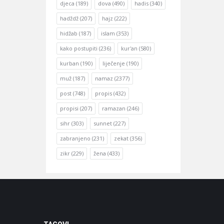
djeca
(189)
dova
(490)
hadis
(340)
hadždž
(207)
hajz
(222)
hidžab
(187)
islam
(353)
kako postupiti
(236)
kur'an
(580)
kurban
(190)
liječenje
(190)
muž
(187)
namaz
(2377)
post
(748)
propis
(432)
propisi
(207)
ramazan
(246)
sihr
(303)
sunnet
(227)
zabranjeno
(231)
zekat
(356)
zikr
(229)
žena
(433)