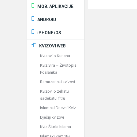
MOB. APLIKACIJE
ANDROID
iPHONE iOS
KVIZOVI WEB
Kvizovi o Kur'anu
Kviz Sira – Životopis
Poslanika
Ramazanski kvizovi
Kvizovi o zekatu i
sadekatul fitru
Islamski Dnevni Kviz
Dječiji kvizovi
Kviz Škola Islama
Islamski Kviz 18+