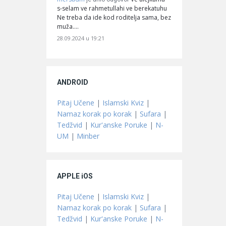
s-selam ve rahmetullahi ve berekatuhu
Ne treba da ide kod roditelja sama, bez
muža.…
28.09.2024 u 19:21
ANDROID
Pitaj Učene
|
Islamski Kviz
|
Namaz korak po korak
|
Sufara
|
Tedžvid
|
Kur'anske Poruke
|
N-
UM
|
Minber
APPLE iOS
Pitaj Učene
|
Islamski Kviz
|
Namaz korak po korak
|
Sufara
|
Tedžvid
|
Kur'anske Poruke
|
N-