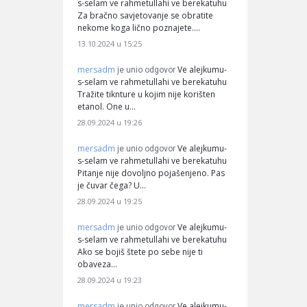
s-selam ve rahmetullahi ve berekatuhu
Za bračno savjetovanje se obratite
nekome koga lično poznajete.…
13.10.2024 u 15:25
mersadm
Ve alejkumu-
je unio odgovor
s-selam ve rahmetullahi ve berekatuhu
Tražite tiknture u kojim nije korišten
etanol. One u…
28.09.2024 u 19:26
mersadm
Ve alejkumu-
je unio odgovor
s-selam ve rahmetullahi ve berekatuhu
Pitanje nije dovoljno pojašenjeno. Pas
je čuvar čega? U…
28.09.2024 u 19:25
mersadm
Ve alejkumu-
je unio odgovor
s-selam ve rahmetullahi ve berekatuhu
Ako se bojiš štete po sebe nije ti
obaveza…
28.09.2024 u 19:23
mersadm
Ve alejkumu-
je unio odgovor