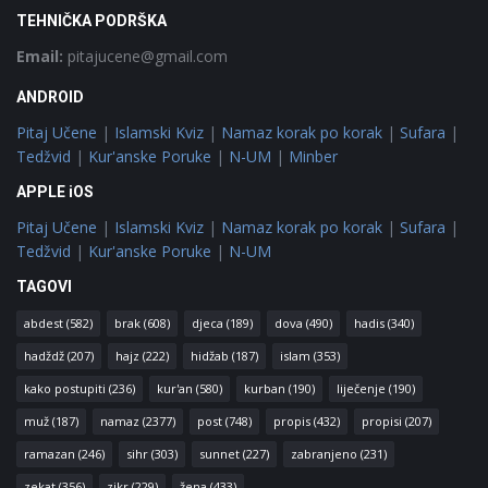
TEHNIČKA PODRŠKA
Email:
pitajucene@gmail.com
ANDROID
Pitaj Učene
|
Islamski Kviz
|
Namaz korak po korak
|
Sufara
|
Tedžvid
|
Kur'anske Poruke
|
N-UM
|
Minber
APPLE iOS
Pitaj Učene
|
Islamski Kviz
|
Namaz korak po korak
|
Sufara
|
Tedžvid
|
Kur'anske Poruke
|
N-UM
TAGOVI
abdest
(582)
brak
(608)
djeca
(189)
dova
(490)
hadis
(340)
hadždž
(207)
hajz
(222)
hidžab
(187)
islam
(353)
kako postupiti
(236)
kur'an
(580)
kurban
(190)
liječenje
(190)
muž
(187)
namaz
(2377)
post
(748)
propis
(432)
propisi
(207)
ramazan
(246)
sihr
(303)
sunnet
(227)
zabranjeno
(231)
zekat
(356)
zikr
(229)
žena
(433)