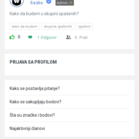
Pitanja
Sedin
Admin
Kako da budem u skupini spašenih?
kako da budem
skupina spašenih
spašeni
0
1 Odgovor
0
Prati
Sidebar
PRIJAVA SA PROFILOM
Kako se postavlja pitanje?
Kako se sakupljaju bodovi?
Šta su značke i bodovi?
Najaktivniji članovi