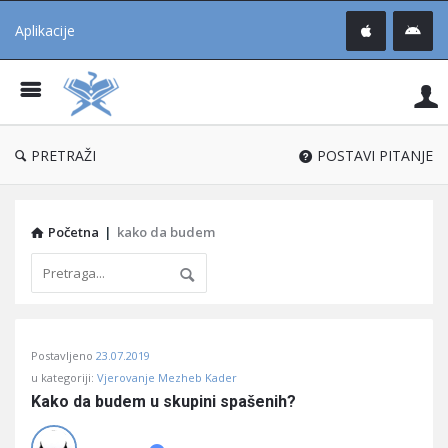
Aplikacije
Pit
Uč
®
PRETRAŽI
POSTAVI PITANJE
Početna
|
kako da budem
Pitaj
Postavljeno
23.07.2019
Učene
u kategoriji:
Vjerovanje Mezheb Kader
®
Kako da budem u skupini spašenih?
Latest