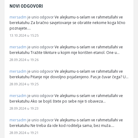
NOVI ODGOVORI
mersadm
Ve alejkumu-s-selam ve rahmetullahi ve
je unio odgovor
berekatuhu Za bračno savjetovanje se obratite nekome koga lično
poznajete.…
13.10.2024 u 15:25
mersadm
Ve alejkumu-s-selam ve rahmetullahi ve
je unio odgovor
berekatuhu Tražite tiknture u kojim nije korišten etanol. One u…
28.09.2024 u 19:26
mersadm
Ve alejkumu-s-selam ve rahmetullahi ve
je unio odgovor
berekatuhu Pitanje nije dovoljno pojašenjeno. Pas je čuvar čega? U…
28.09.2024 u 19:25
mersadm
Ve alejkumu-s-selam ve rahmetullahi ve
je unio odgovor
berekatuhu Ako se bojiš štete po sebe nije ti obaveza…
28.09.2024 u 19:23
mersadm
Ve alejkumu-s-selam ve rahmetullahi ve
je unio odgovor
berekatuhu Ne treba da ide kod roditelja sama, bez muža.…
28.09.2024 u 19:21