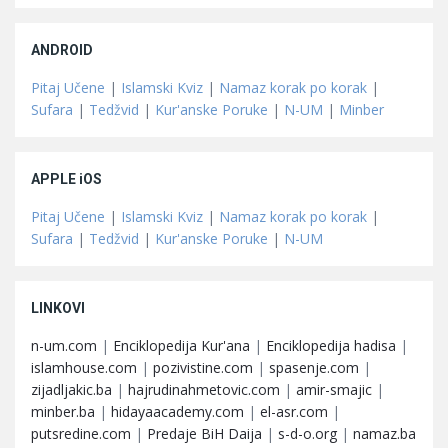
ANDROID
Pitaj Učene
|
Islamski Kviz
|
Namaz korak po korak
|
Sufara
|
Tedžvid
|
Kur'anske Poruke
|
N-UM
|
Minber
APPLE iOS
Pitaj Učene
|
Islamski Kviz
|
Namaz korak po korak
|
Sufara
|
Tedžvid
|
Kur'anske Poruke
|
N-UM
LINKOVI
n-um.com
|
Enciklopedija Kur'ana
|
Enciklopedija hadisa
|
islamhouse.com
|
pozivistine.com
|
spasenje.com
|
zijadljakic.ba
|
hajrudinahmetovic.com
|
amir-smajic
|
minber.ba
|
hidayaacademy.com
|
el-asr.com
|
putsredine.com
|
Predaje BiH Daija
|
s-d-o.org
|
namaz.ba