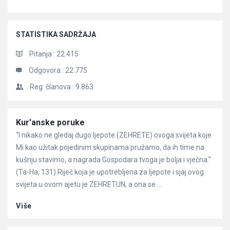
STATISTIKA SADRŽAJA
Pitanja :
22.415
Odgovora :
22.775
Reg. članova :
9.863
Članci
Kur'anske poruke
“I nikako ne gledaj dugo ljepote (ZEHRETE) ovoga svijeta koje
Mi kao užitak pojedinim skupinama pružamo, da ih time na
kušnju stavimo, a nagrada Gospodara tvoga je bolja i vječna.”
(Ta-Ha, 131) Riječ koja je upotrebljena za ljepote i sjaj ovog
svijeta u ovom ajetu je ZEHRETUN, a ona se ...
Više