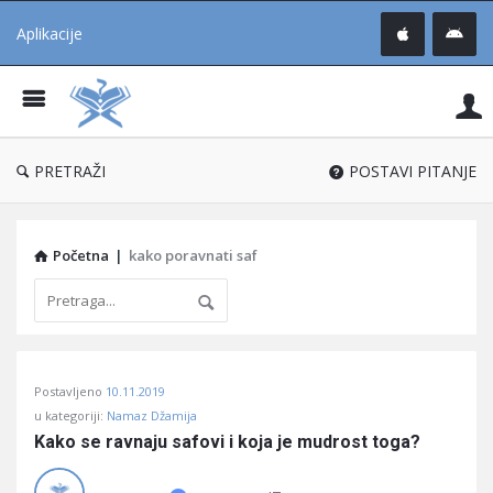
Aplikacije
Pit
Uč
®
PRETRAŽI
POSTAVI PITANJE
Početna
|
kako poravnati saf
Pitaj
Postavljeno
10.11.2019
Učene
u kategoriji:
Namaz Džamija
®
Kako se ravnaju safovi i koja je mudrost toga?
Latest