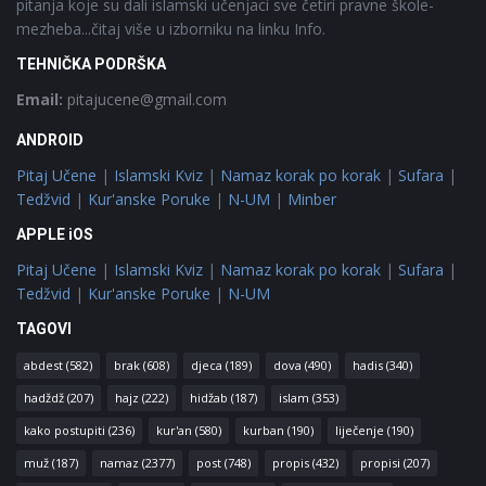
pitanja koje su dali islamski učenjaci sve četiri pravne škole-
mezheba...čitaj više u izborniku na linku Info.
TEHNIČKA PODRŠKA
Email:
pitajucene@gmail.com
ANDROID
Pitaj Učene
|
Islamski Kviz
|
Namaz korak po korak
|
Sufara
|
Tedžvid
|
Kur'anske Poruke
|
N-UM
|
Minber
APPLE iOS
Pitaj Učene
|
Islamski Kviz
|
Namaz korak po korak
|
Sufara
|
Tedžvid
|
Kur'anske Poruke
|
N-UM
TAGOVI
abdest
(582)
brak
(608)
djeca
(189)
dova
(490)
hadis
(340)
hadždž
(207)
hajz
(222)
hidžab
(187)
islam
(353)
kako postupiti
(236)
kur'an
(580)
kurban
(190)
liječenje
(190)
muž
(187)
namaz
(2377)
post
(748)
propis
(432)
propisi
(207)