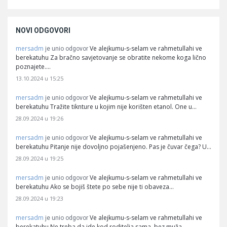
NOVI ODGOVORI
mersadm
Ve alejkumu-s-selam ve rahmetullahi ve
je unio odgovor
berekatuhu Za bračno savjetovanje se obratite nekome koga lično
poznajete.…
13.10.2024 u 15:25
mersadm
Ve alejkumu-s-selam ve rahmetullahi ve
je unio odgovor
berekatuhu Tražite tiknture u kojim nije korišten etanol. One u…
28.09.2024 u 19:26
mersadm
Ve alejkumu-s-selam ve rahmetullahi ve
je unio odgovor
berekatuhu Pitanje nije dovoljno pojašenjeno. Pas je čuvar čega? U…
28.09.2024 u 19:25
mersadm
Ve alejkumu-s-selam ve rahmetullahi ve
je unio odgovor
berekatuhu Ako se bojiš štete po sebe nije ti obaveza…
28.09.2024 u 19:23
mersadm
Ve alejkumu-s-selam ve rahmetullahi ve
je unio odgovor
berekatuhu Ne treba da ide kod roditelja sama, bez muža.…