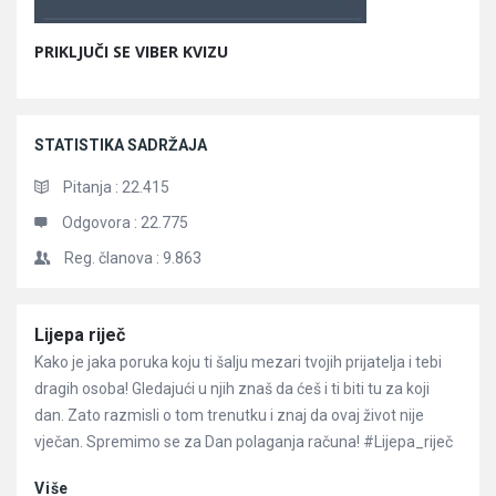
PRIKLJUČI SE VIBER KVIZU
STATISTIKA SADRŽAJA
Pitanja :
22.415
Odgovora :
22.775
Reg. članova :
9.863
Članci
Lijepa riječ
Kako je jaka poruka koju ti šalju mezari tvojih prijatelja i tebi
dragih osoba! Gledajući u njih znaš da ćeš i ti biti tu za koji
dan. Zato razmisli o tom trenutku i znaj da ovaj život nije
vječan. Spremimo se za Dan polaganja računa! #Lijepa_riječ
Više