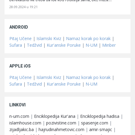
28.09.2024 u 19:21
ANDROID
Pitaj Učene
|
Islamski Kviz
|
Namaz korak po korak
|
Sufara
|
Tedžvid
|
Kur'anske Poruke
|
N-UM
|
Minber
APPLE iOS
Pitaj Učene
|
Islamski Kviz
|
Namaz korak po korak
|
Sufara
|
Tedžvid
|
Kur'anske Poruke
|
N-UM
LINKOVI
n-um.com
|
Enciklopedija Kur'ana
|
Enciklopedija hadisa
|
islamhouse.com
|
pozivistine.com
|
spasenje.com
|
zijadljakic.ba
|
hajrudinahmetovic.com
|
amir-smajic
|