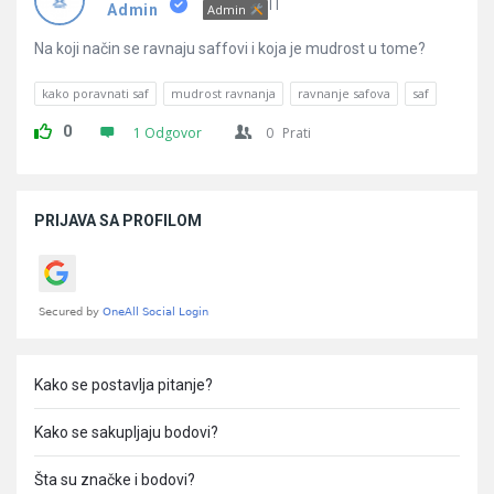
Pitanja
IT
Admin
Admin
Na koji način se ravnaju saffovi i koja je mudrost u tome?
kako poravnati saf
mudrost ravnanja
ravnanje safova
saf
0
1 Odgovor
0
Prati
Sidebar
PRIJAVA SA PROFILOM
Kako se postavlja pitanje?
Kako se sakupljaju bodovi?
Šta su značke i bodovi?