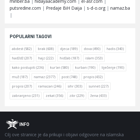
minber.ba
|
hidayaacademy.com
|
el-asr.com
|
putsredine.com
|
Predaje BiH Daija
|
s-d-o.org
|
namaz.ba
|
POPULARNI TAGOVI
abdest
(582)
brak
(608)
djeca
(189)
dova
(490)
hadis
(340)
hadždž
(207)
hajz
(222)
hidžab
(187)
islam
(353)
kako postupiti
(236)
kur'an
(580)
kurban
(190)
liječenje
(190)
muž
(187)
namaz
(2377)
post
(748)
propis
(432)
propisi
(207)
ramazan
(246)
sihr
(303)
sunnet
(227)
zabranjeno
(231)
zekat
(356)
zikr
(229)
žena
(433)
Footer
O
INFO
Cilj ove stranice je da prikupi i objavi odgovore na islamska