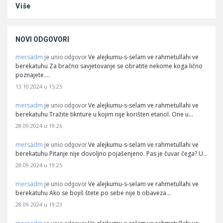
Više
NOVI ODGOVORI
mersadm
Ve alejkumu-s-selam ve rahmetullahi ve
je unio odgovor
berekatuhu Za bračno savjetovanje se obratite nekome koga lično
poznajete.…
13.10.2024 u 15:25
mersadm
Ve alejkumu-s-selam ve rahmetullahi ve
je unio odgovor
berekatuhu Tražite tiknture u kojim nije korišten etanol. One u…
28.09.2024 u 19:26
mersadm
Ve alejkumu-s-selam ve rahmetullahi ve
je unio odgovor
berekatuhu Pitanje nije dovoljno pojašenjeno. Pas je čuvar čega? U…
28.09.2024 u 19:25
mersadm
Ve alejkumu-s-selam ve rahmetullahi ve
je unio odgovor
berekatuhu Ako se bojiš štete po sebe nije ti obaveza…
28.09.2024 u 19:23