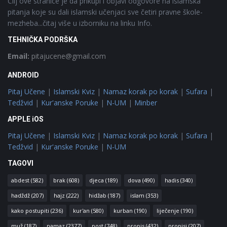
Cilj ove stranice je da prikupi i objavi odgovore na islamska
pitanja koje su dali islamski učenjaci sve četiri pravne škole-
mezheba...čitaj više u izborniku na linku Info.
TEHNIČKA PODRŠKA
Email:
pitajucene@gmail.com
ANDROID
Pitaj Učene
|
Islamski Kviz
|
Namaz korak po korak
|
Sufara
|
Tedžvid
|
Kur'anske Poruke
|
N-UM
|
Minber
APPLE iOS
Pitaj Učene
|
Islamski Kviz
|
Namaz korak po korak
|
Sufara
|
Tedžvid
|
Kur'anske Poruke
|
N-UM
TAGOVI
abdest
(582)
brak
(608)
djeca
(189)
dova
(490)
hadis
(340)
hadždž
(207)
hajz
(222)
hidžab
(187)
islam
(353)
kako postupiti
(236)
kur'an
(580)
kurban
(190)
liječenje
(190)
muž
(187)
namaz
(2377)
post
(748)
propis
(432)
propisi
(207)