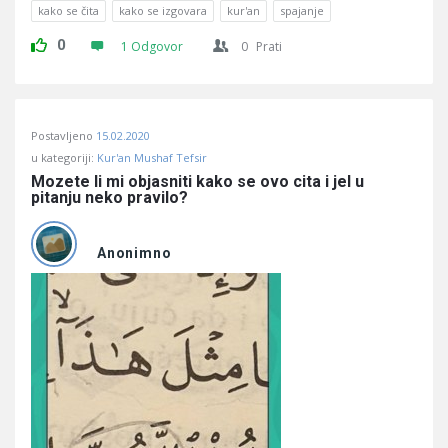
kako se čita
kako se izgovara
kur'an
spajanje
0
1 Odgovor
0
Prati
Postavljeno
15.02.2020
u kategoriji:
Kur'an Mushaf Tefsir
Mozete li mi objasniti kako se ovo cita i jel u 
pitanju neko pravilo?
Anonimno