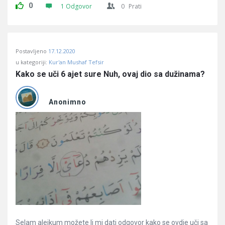
0
1 Odgovor
0
Prati
Postavljeno
17.12.2020
u kategoriji:
Kur'an Mushaf Tefsir
Kako se uči 6 ajet sure Nuh, ovaj dio sa dužinama?
Anonimno
Selam alejkum možete li mi dati odgovor kako se ovdje uči sa