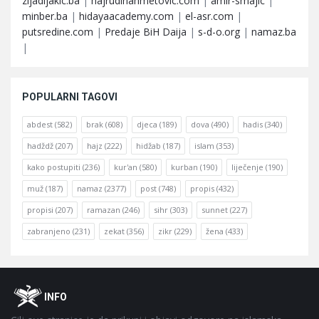
zijadljakic.ba
|
hajrudinahmetovic.com
|
amir-smajic
|
minber.ba
|
hidayaacademy.com
|
el-asr.com
|
putsredine.com
|
Predaje BiH Daija
|
s-d-o.org
|
namaz.ba
|
POPULARNI TAGOVI
abdest
(582)
brak
(608)
djeca
(189)
dova
(490)
hadis
(340)
hadždž
(207)
hajz
(222)
hidžab
(187)
islam
(353)
kako postupiti
(236)
kur'an
(580)
kurban
(190)
liječenje
(190)
muž
(187)
namaz
(2377)
post
(748)
propis
(432)
propisi
(207)
ramazan
(246)
sihr
(303)
sunnet
(227)
zabranjeno
(231)
zekat
(356)
zikr
(229)
žena
(433)
Footer
O
INFO