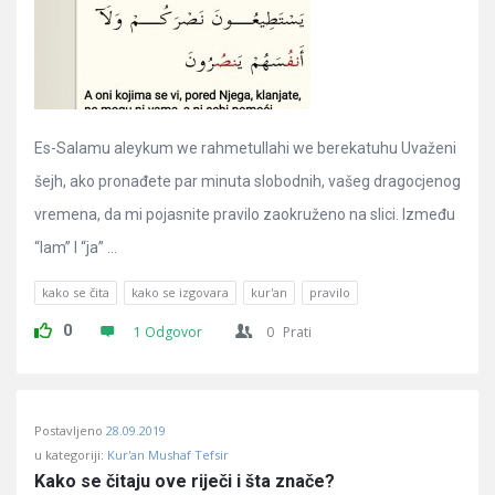
Es-Salamu aleykum we rahmetullahi we berekatuhu Uvaženi
šejh, ako pronađete par minuta slobodnih, vašeg dragocjenog
vremena, da mi pojasnite pravilo zaokruženo na slici. Između
“lam” I “ja” ...
kako se čita
kako se izgovara
kur'an
pravilo
0
1 Odgovor
0
Prati
Postavljeno
28.09.2019
u kategoriji:
Kur'an Mushaf Tefsir
Kako se čitaju ove riječi i šta znače?