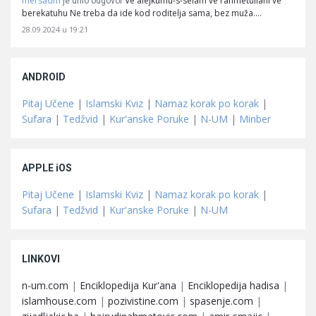
mersadm
Ve alejkumu-s-selam ve rahmetullahi ve
je unio odgovor
berekatuhu Ne treba da ide kod roditelja sama, bez muža.…
28.09.2024 u 19:21
ANDROID
Pitaj Učene
|
Islamski Kviz
|
Namaz korak po korak
|
Sufara
|
Tedžvid
|
Kur'anske Poruke
|
N-UM
|
Minber
APPLE iOS
Pitaj Učene
|
Islamski Kviz
|
Namaz korak po korak
|
Sufara
|
Tedžvid
|
Kur'anske Poruke
|
N-UM
LINKOVI
n-um.com
|
Enciklopedija Kur'ana
|
Enciklopedija hadisa
|
islamhouse.com
|
pozivistine.com
|
spasenje.com
|