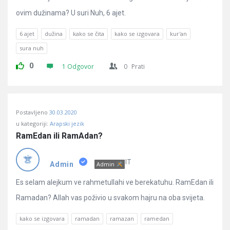
ovim dužinama? U suri Nuh, 6 ajet.
6 ajet
dužina
kako se čita
kako se izgovara
kur'an
sura nuh
0
1 Odgovor
0
Prati
Postavljeno
30.03.2020
u kategoriji:
Arapski jezik
RamEdan ili RamAdan?
IT
Admin
Admin
Es selam alejkum ve rahmetullahi ve berekatuhu. RamEdan ili
Ramadan? Allah vas poživio u svakom hajru na oba svijeta.
kako se izgovara
ramadan
ramazan
ramedan