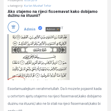
Postavljeno
10.09.2019
u kategoriji:
Kur'an Mushaf Tefsir
Ako stajemo na rijeci fissemavat kako dobijamo 
dužinu na iituunii?
IT
Admin
Admin
Esselamualejkum verahmetullah. Da li mozete pojasnit kada
u cetvrtom ajetu stajemo na rijeci fissemavat,kako dobijamo
duzinu na iituunii,I ako ne bi stali na rijeci fissemavati,kako bi