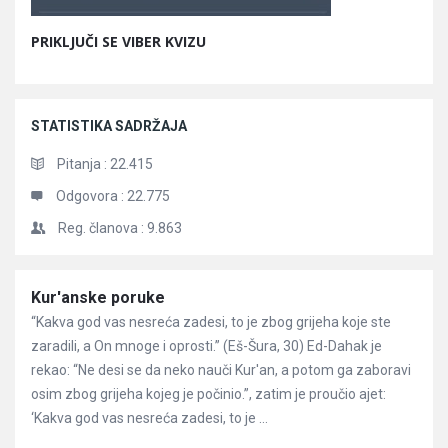
PRIKLJUČI SE VIBER KVIZU
STATISTIKA SADRŽAJA
Pitanja :
22.415
Odgovora :
22.775
Reg. članova :
9.863
Članci
Kur'anske poruke
“Kakva god vas nesreća zadesi, to je zbog grijeha koje ste
zaradili, a On mnoge i oprosti.” (Eš-Šura, 30) Ed-Dahak je
rekao: “Ne desi se da neko nauči Kur'an, a potom ga zaboravi
osim zbog grijeha kojeg je počinio.”, zatim je proučio ajet:
‘Kakva god vas nesreća zadesi, to je ...