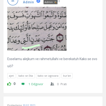
Pitanja
IT
Admin
Admin
Esselamu alejkum ve rahmetullahi ve berekatuh Kako se ovo
uči?
ajet
kako se čita
kako se izgovara
kur'an
0
1 Odgovor
0
Prati
Postavljeno
10.01.2021