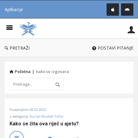
Aplikacije
Pit
Uč
®
PRETRAŽI
POSTAVI PITANJE
Početna
|
kako se izgovara
Pitaj
Postavljeno
08.03.2022
Učene
u kategoriji:
Kur'an Mushaf Tefsir
®
Kako se čita ova riječ u ajetu?
Latest