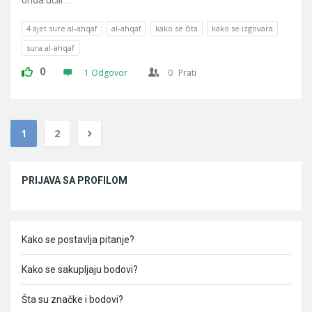
onda učili ...
4 ajet sure al-ahqaf
al-ahqaf
kako se čita
kako se izgovara
sura al-ahqaf
0
1 Odgovor
0
Prati
1
2
Sidebar
PRIJAVA SA PROFILOM
Kako se postavlja pitanje?
Kako se sakupljaju bodovi?
Šta su značke i bodovi?