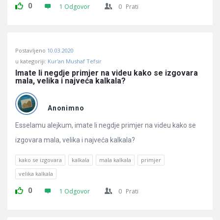
0
1 Odgovor
0
Prati
Postavljeno
10.03.2020
u kategoriji:
Kur'an Mushaf Tefsir
Imate li negdje primjer na videu kako se izgovara 
mala, velika i najveća kalkala?
Anonimno
Esselamu alejkum, imate li negdje primjer na videu kako se
izgovara mala, velika i najveća kalkala?
kako se izgovara
kalkala
mala kalkala
primjer
velika kalkala
0
1 Odgovor
0
Prati