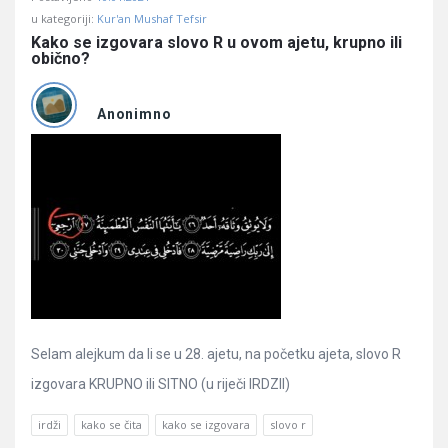
u kategoriji:
Kur'an Mushaf Tefsir
Kako se izgovara slovo R u ovom ajetu, krupno ili 
obično?
Anonimno
Selam alejkum da li se u 28. ajetu, na početku ajeta, slovo R
izgovara KRUPNO ili SITNO (u riječi IRDZII)
irdži
kako se čita
kako se izgovara
slovo r