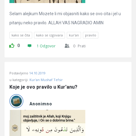
Selam alejkum Mozete li mi objasniti kako se ovo cita i jel u
pitanju neko pravilo. ALLAH VAS NAGRADIO AMIN
kako se čita
kako se izgovara
kur'an
pravilo
0
1 Odgovor
0
Prati
Postavljeno
14.10.2019
u kategoriji:
Kur'an Mushaf Tefsir
Koje je ovo pravilo u Kur'anu?
Anonimno