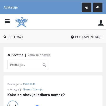
Aplikacije
Pit
Uč
®
PRETRAŽI
POSTAVI PITANJE
Početna
|
kako se obavlja
Pitaj
Postavljeno
15.09.2018
Učene
u kategoriji:
Namaz Džamija
®
Kako se obavlja istihara namaz?
Latest