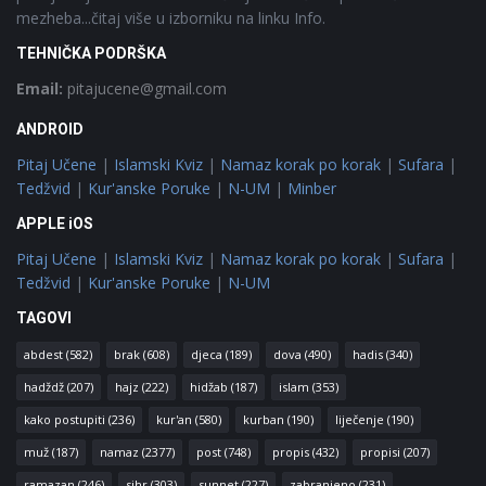
mezheba...čitaj više u izborniku na linku Info.
TEHNIČKA PODRŠKA
Email:
pitajucene@gmail.com
ANDROID
Pitaj Učene
|
Islamski Kviz
|
Namaz korak po korak
|
Sufara
|
Tedžvid
|
Kur'anske Poruke
|
N-UM
|
Minber
APPLE iOS
Pitaj Učene
|
Islamski Kviz
|
Namaz korak po korak
|
Sufara
|
Tedžvid
|
Kur'anske Poruke
|
N-UM
TAGOVI
abdest
(582)
brak
(608)
djeca
(189)
dova
(490)
hadis
(340)
hadždž
(207)
hajz
(222)
hidžab
(187)
islam
(353)
kako postupiti
(236)
kur'an
(580)
kurban
(190)
liječenje
(190)
muž
(187)
namaz
(2377)
post
(748)
propis
(432)
propisi
(207)
ramazan
(246)
sihr
(303)
sunnet
(227)
zabranjeno
(231)