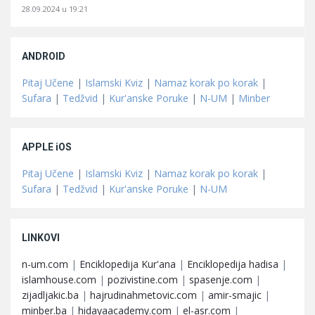
28.09.2024 u 19:21
ANDROID
Pitaj Učene
|
Islamski Kviz
|
Namaz korak po korak
|
Sufara
|
Tedžvid
|
Kur'anske Poruke
|
N-UM
|
Minber
APPLE iOS
Pitaj Učene
|
Islamski Kviz
|
Namaz korak po korak
|
Sufara
|
Tedžvid
|
Kur'anske Poruke
|
N-UM
LINKOVI
n-um.com
|
Enciklopedija Kur'ana
|
Enciklopedija hadisa
|
islamhouse.com
|
pozivistine.com
|
spasenje.com
|
zijadljakic.ba
|
hajrudinahmetovic.com
|
amir-smajic
|
minber.ba
|
hidayaacademy.com
|
el-asr.com
|