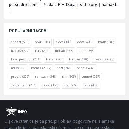
putsredine.com
|
Predaje BiH Daija
|
s-d-o.org
|
namaz.ba
|
POPULARNI TAGOVI
abdest
(582)
brak
(608)
djeca
(189)
dova
(490)
hadis
(340)
hadždž
(207)
hajz
(222)
hidžab
(187)
islam
(353)
kako postupiti
(236)
kur'an
(580)
kurban
(190)
liječenje
(190)
muž
(187)
namaz
(2377)
post
(748)
propis
(432)
propisi
(207)
ramazan
(246)
sihr
(303)
sunnet
(227)
zabranjeno
(231)
zekat
(356)
zikr
(229)
žena
(433)
Footer
O
INFO
Cilj ove stranice je da prikupi i objavi odgovore na islamska
pitanja koje su dali islamski učenjaci sve četiri pravne škole-