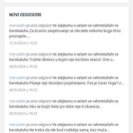
NOVI ODGOVORI
mersadm
Ve alejkumu-s-selam ve rahmetullahi ve
je unio odgovor
berekatuhu Za bračno savjetovanje se obratite nekome koga lično
poznajete.…
13.10.2024 u 15:25
mersadm
Ve alejkumu-s-selam ve rahmetullahi ve
je unio odgovor
berekatuhu Tražite tiknture u kojim nije korišten etanol. One u…
28.09.2024 u 19:26
mersadm
Ve alejkumu-s-selam ve rahmetullahi ve
je unio odgovor
berekatuhu Pitanje nije dovoljno pojašenjeno. Pas je čuvar čega? U…
28.09.2024 u 19:25
mersadm
Ve alejkumu-s-selam ve rahmetullahi ve
je unio odgovor
berekatuhu Ako se bojiš štete po sebe nije ti obaveza…
28.09.2024 u 19:23
mersadm
Ve alejkumu-s-selam ve rahmetullahi ve
je unio odgovor
berekatuhu Ne treba da ide kod roditelja sama, bez muža.…