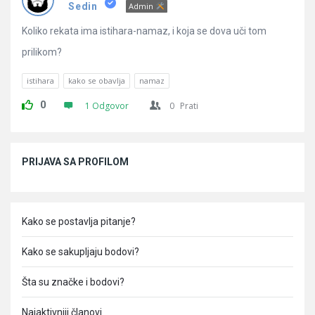
Pitanja
Sedin
Admin
Koliko rekata ima istihara-namaz, i koja se dova uči tom
prilikom?
istihara
kako se obavlja
namaz
0
1 Odgovor
0
Prati
Sidebar
PRIJAVA SA PROFILOM
Kako se postavlja pitanje?
Kako se sakupljaju bodovi?
Šta su značke i bodovi?
Najaktivniji članovi