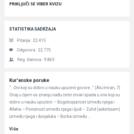
PRIKLJUČI SE VIBER KVIZU
STATISTIKA SADRŽAJA
Pitanja :
22.415
Odgovora :
22.775
Reg. članova :
9.863
Članci
Kur'anske poruke
“…Oni koji su dobro u nauku upućeni govore…” (Alu Imran, 7)
Onaj u čijem se znanju nađu četiri stvari spada u one koji su
dobro u nauku upućeni: – Bogobojaznost između njega i
Allaha – Poniznost između njega i ljudi – Zuhd (asketizam)
između njega i dunjaluka – Borba između ...
Više