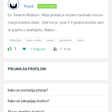
Pitanja
Rijad
Student (400)
Es- Selamu Alejkum.. Moje pitanje je vezano za krađu novca i
manje količine zlata… Stid me je , prije 3-4 godine počinio sam
te grijehe u dzahilijetu.. Nakon ...
džahilijet
kako vratiti
novac
ukradeno
zlato
1
1 Odgovor
0
Prati
Sidebar
PRIJAVA SA PROFILOM
Kako se postavlja pitanje?
Kako se sakupljaju bodovi?
Šta su značke i bodovi?