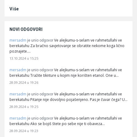
Više
NOVI ODGOVORI
mersadm
Ve alejkumu-s-selam ve rahmetullahi ve
je unio odgovor
berekatuhu Za bračno savjetovanje se obratite nekome koga lično
poznajete.…
13.10.2024 u 15:25
mersadm
Ve alejkumu-s-selam ve rahmetullahi ve
je unio odgovor
berekatuhu Tražite tiknture u kojim nije korišten etanol. One u…
28.09.2024 u 19:26
mersadm
Ve alejkumu-s-selam ve rahmetullahi ve
je unio odgovor
berekatuhu Pitanje nije dovoljno pojašenjeno. Pas je čuvar čega? U…
28.09.2024 u 19:25
mersadm
Ve alejkumu-s-selam ve rahmetullahi ve
je unio odgovor
berekatuhu Ako se bojiš štete po sebe nije ti obaveza…
28.09.2024 u 19:23