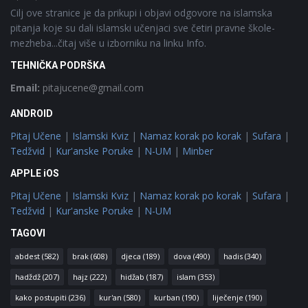
Cilj ove stranice je da prikupi i objavi odgovore na islamska
pitanja koje su dali islamski učenjaci sve četiri pravne škole-
mezheba...čitaj više u izborniku na linku Info.
TEHNIČKA PODRŠKA
Email:
pitajucene@gmail.com
ANDROID
Pitaj Učene
|
Islamski Kviz
|
Namaz korak po korak
|
Sufara
|
Tedžvid
|
Kur'anske Poruke
|
N-UM
|
Minber
APPLE iOS
Pitaj Učene
|
Islamski Kviz
|
Namaz korak po korak
|
Sufara
|
Tedžvid
|
Kur'anske Poruke
|
N-UM
TAGOVI
abdest
(582)
brak
(608)
djeca
(189)
dova
(490)
hadis
(340)
hadždž
(207)
hajz
(222)
hidžab
(187)
islam
(353)
kako postupiti
(236)
kur'an
(580)
kurban
(190)
liječenje
(190)