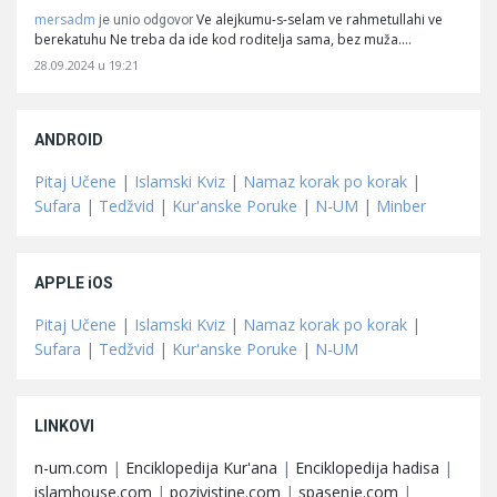
mersadm
Ve alejkumu-s-selam ve rahmetullahi ve
je unio odgovor
berekatuhu Ne treba da ide kod roditelja sama, bez muža.…
28.09.2024 u 19:21
ANDROID
Pitaj Učene
|
Islamski Kviz
|
Namaz korak po korak
|
Sufara
|
Tedžvid
|
Kur'anske Poruke
|
N-UM
|
Minber
APPLE iOS
Pitaj Učene
|
Islamski Kviz
|
Namaz korak po korak
|
Sufara
|
Tedžvid
|
Kur'anske Poruke
|
N-UM
LINKOVI
n-um.com
|
Enciklopedija Kur'ana
|
Enciklopedija hadisa
|
islamhouse.com
|
pozivistine.com
|
spasenje.com
|