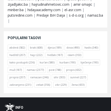
zijadljakic.ba
|
hajrudinahmetovic.com
|
amir-smajic
|
minber.ba
|
hidayaacademy.com
|
el-asr.com
|
putsredine.com
|
Predaje BiH Daija
|
s-d-o.org
|
namaz.ba
|
POPULARNI TAGOVI
abdest
(582)
brak
(608)
djeca
(189)
dova
(490)
hadis
(340)
hadždž
(207)
hajz
(222)
hidžab
(187)
islam
(353)
kako postupiti
(236)
kur'an
(580)
kurban
(190)
liječenje
(190)
muž
(187)
namaz
(2377)
post
(748)
propis
(432)
propisi
(207)
ramazan
(246)
sihr
(303)
sunnet
(227)
zabranjeno
(231)
zekat
(356)
zikr
(229)
žena
(433)
Footer
O
INFO