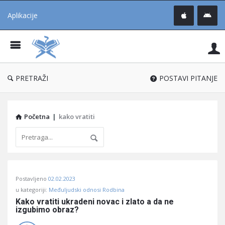
Aplikacije
Pit
Uč
®
PRETRAŽI
POSTAVI PITANJE
Početna
|
kako vratiti
Pitaj
Postavljeno
02.02.2023
Učene
u kategoriji:
Međuljudski odnosi Rodbina
®
Kako vratiti ukradeni novac i zlato a da ne 
izgubimo obraz?
Latest