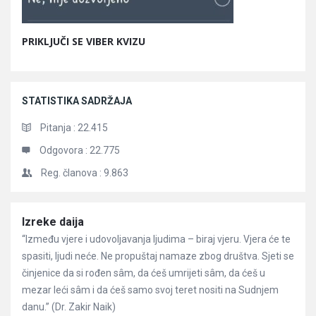
PRIKLJUČI SE VIBER KVIZU
STATISTIKA SADRŽAJA
Pitanja :
22.415
Odgovora :
22.775
Reg. članova :
9.863
Članci
Izreke daija
“Između vjere i udovoljavanja ljudima – biraj vjeru. Vjera će te
spasiti, ljudi neće. Ne propuštaj namaze zbog društva. Sjeti se
činjenice da si rođen sâm, da ćeš umrijeti sâm, da ćeš u
mezar leći sâm i da ćeš samo svoj teret nositi na Sudnjem
danu.” (Dr. Zakir Naik)