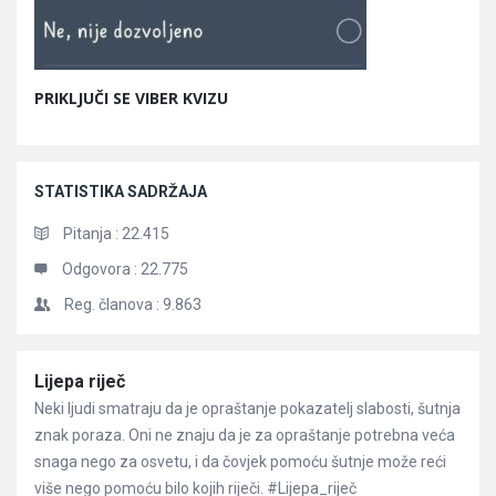
PRIKLJUČI SE VIBER KVIZU
STATISTIKA SADRŽAJA
Pitanja :
22.415
Odgovora :
22.775
Reg. članova :
9.863
Članci
Lijepa riječ
Neki ljudi smatraju da je opraštanje pokazatelj slabosti, šutnja
znak poraza. Oni ne znaju da je za opraštanje potrebna veća
snaga nego za osvetu, i da čovjek pomoću šutnje može reći
više nego pomoću bilo kojih riječi. #Lijepa_riječ