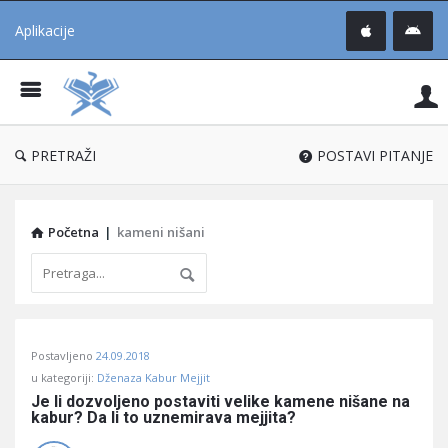
Aplikacije
Pit
Uč
®
PRETRAŽI
POSTAVI PITANJE
Početna
|
kameni nišani
Pitaj
Postavljeno
24.09.2018
Učene
u kategoriji:
Dženaza Kabur Mejjit
®
Je li dozvoljeno postaviti velike kamene nišane na 
kabur? Da li to uznemirava mejjita?
Latest