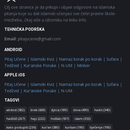
Cilj ove stranice je da prikupi i objavi odgovore na islamska
pitanja koje su dali islamski učenjaci sve četiri pravne škole-
mezheba...čitaj više u izborniku na linku Info.
TEHNIČKA PODRŠKA
Email:
pitajucene@gmail.com
ANDROID
Pitaj Učene
|
Islamski Kviz
|
Namaz korak po korak
|
Sufara
|
Tedžvid
|
Kur'anske Poruke
|
N-UM
|
Minber
APPLE iOS
Pitaj Učene
|
Islamski Kviz
|
Namaz korak po korak
|
Sufara
|
Tedžvid
|
Kur'anske Poruke
|
N-UM
TAGOVI
abdest
(582)
brak
(608)
djeca
(189)
dova
(490)
hadis
(340)
hadždž
(207)
hajz
(222)
hidžab
(187)
islam
(353)
kako postupiti
(236)
kur'an
(580)
kurban
(190)
liječenje
(190)