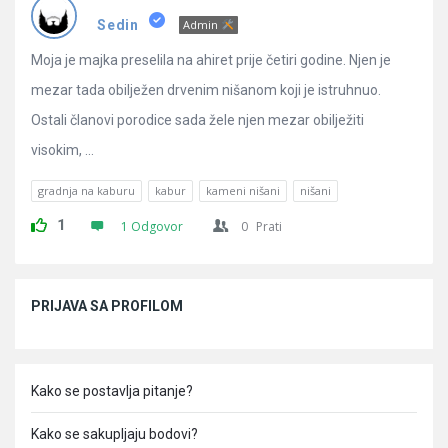
Pitanja
Sedin
Admin
Moja je majka preselila na ahiret prije četiri godine. Njen je
mezar tada obilježen drvenim nišanom koji je istruhnuo.
Ostali članovi porodice sada žele njen mezar obilježiti
visokim, ...
gradnja na kaburu
kabur
kameni nišani
nišani
1
1 Odgovor
0
Prati
Sidebar
PRIJAVA SA PROFILOM
Kako se postavlja pitanje?
Kako se sakupljaju bodovi?