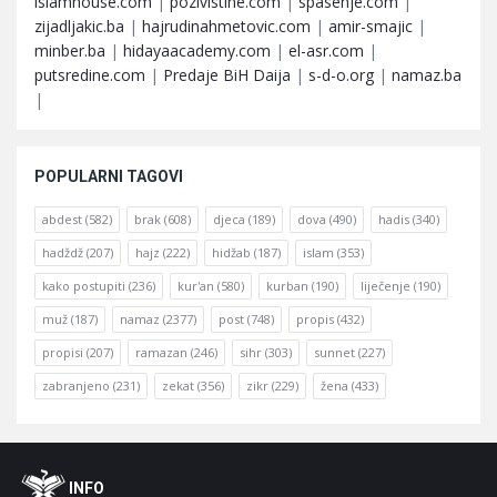
islamhouse.com
|
pozivistine.com
|
spasenje.com
|
zijadljakic.ba
|
hajrudinahmetovic.com
|
amir-smajic
|
minber.ba
|
hidayaacademy.com
|
el-asr.com
|
putsredine.com
|
Predaje BiH Daija
|
s-d-o.org
|
namaz.ba
|
POPULARNI TAGOVI
abdest
(582)
brak
(608)
djeca
(189)
dova
(490)
hadis
(340)
hadždž
(207)
hajz
(222)
hidžab
(187)
islam
(353)
kako postupiti
(236)
kur'an
(580)
kurban
(190)
liječenje
(190)
muž
(187)
namaz
(2377)
post
(748)
propis
(432)
propisi
(207)
ramazan
(246)
sihr
(303)
sunnet
(227)
zabranjeno
(231)
zekat
(356)
zikr
(229)
žena
(433)
Footer
O
INFO