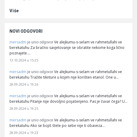
Više
NOVI ODGOVORI
mersadm
Ve alejkumu-s-selam ve rahmetullahi ve
je unio odgovor
berekatuhu Za bračno savjetovanje se obratite nekome koga lično
poznajete.…
13.10.2024 u 15:25
mersadm
Ve alejkumu-s-selam ve rahmetullahi ve
je unio odgovor
berekatuhu Tražite tiknture u kojim nije korišten etanol. One u…
28.09.2024 u 19:26
mersadm
Ve alejkumu-s-selam ve rahmetullahi ve
je unio odgovor
berekatuhu Pitanje nije dovoljno pojašenjeno. Pas je čuvar čega? U…
28.09.2024 u 19:25
mersadm
Ve alejkumu-s-selam ve rahmetullahi ve
je unio odgovor
berekatuhu Ako se bojiš štete po sebe nije ti obaveza…
28.09.2024 u 19:23