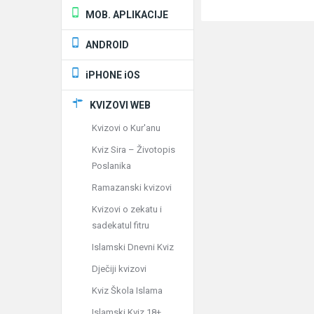
MOB. APLIKACIJE
ANDROID
iPHONE iOS
KVIZOVI WEB
Kvizovi o Kur'anu
Kviz Sira – Životopis
Poslanika
Ramazanski kvizovi
Kvizovi o zekatu i
sadekatul fitru
Islamski Dnevni Kviz
Dječiji kvizovi
Kviz Škola Islama
Islamski Kviz 18+