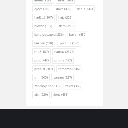
abdest
(582)
brak
(608)
djeca
(189)
dova
(490)
hadis
(340)
hadždž
(207)
hajz
(222)
hidžab
(187)
islam
(353)
kako postupiti
(236)
kur'an
(580)
kurban
(190)
liječenje
(190)
muž
(187)
namaz
(2377)
post
(748)
propis
(432)
propisi
(207)
ramazan
(246)
sihr
(303)
sunnet
(227)
zabranjeno
(231)
zekat
(356)
zikr
(229)
žena
(433)