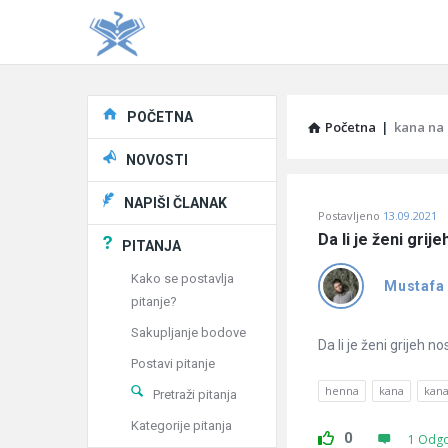
Explore
POČETNA
Početna
|
kana na 
NOVOSTI
Pitaj
NAPIŠI ČLANAK
Postavljeno
13.09.2021
Učene
Da li je ženi grij
PITANJA
®
Kako se postavlja
Mustafa
pitanje?
Latest
Sakupljanje bodove
Pitanja
Da li je ženi grijeh n
Postavi pitanje
henna
kana
kana
Pretraži pitanja
Kategorije pitanja
0
1 Odg