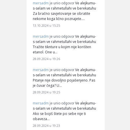
mersadm
Ve alejkumu-
je unio odgovor
s-selam ve rahmetullahi ve berekatuhu
Za bračno savjetovanje se obratite
nekome koga lično poznajete.…
13.10.2024 u 15:25
mersadm
Ve alejkumu-
je unio odgovor
s-selam ve rahmetullahi ve berekatuhu
Tražite tiknture u kojim nije korišten
etanol. One u…
28.09.2024 u 19:26
mersadm
Ve alejkumu-
je unio odgovor
s-selam ve rahmetullahi ve berekatuhu
Pitanje nije dovoljno pojašenjeno. Pas
je čuvar čega? U…
28.09.2024 u 19:25
mersadm
Ve alejkumu-
je unio odgovor
s-selam ve rahmetullahi ve berekatuhu
Ako se bojiš štete po sebe nije ti
obaveza…
28.09.2024 u 19:23