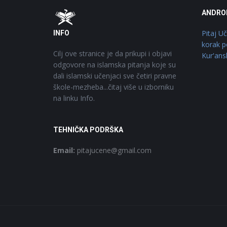
Footer
O
ANDRO
Pitaj U
INFO
korak p
Cilj ove stranice je da prikupi i objavi
Kur'ans
odgovore na islamska pitanja koje su
dali islamski učenjaci sve četiri pravne
škole-mezheba...čitaj više u izborniku
na linku Info.
TEHNIČKA PODRŠKA
Email:
pitajucene@gmail.com