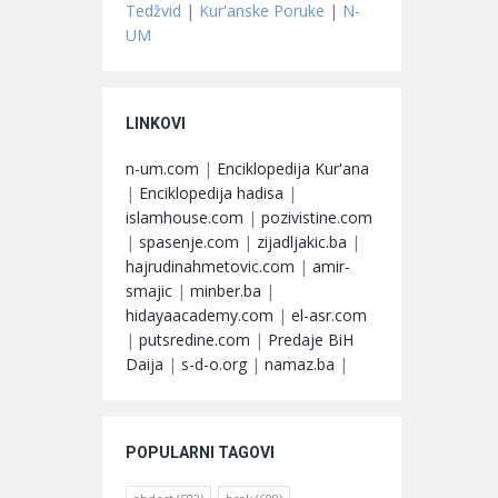
Tedžvid
|
Kur'anske Poruke
|
N-
UM
LINKOVI
n-um.com
|
Enciklopedija Kur'ana
|
Enciklopedija hadisa
|
islamhouse.com
|
pozivistine.com
|
spasenje.com
|
zijadljakic.ba
|
hajrudinahmetovic.com
|
amir-
smajic
|
minber.ba
|
hidayaacademy.com
|
el-asr.com
|
putsredine.com
|
Predaje BiH
Daija
|
s-d-o.org
|
namaz.ba
|
POPULARNI TAGOVI