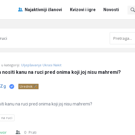
Pitaj
Pitaj
Najaktivniji članovi
Kvizovi i igre
Novosti
Učene
Učene
®
®
Navigacija
ruci
u kategoriji:
Uljepšavanje Ukrasi Nakit
eh nositi kanu na ruci pred onima koji joj nisu mahremi?
 Zg
Urednik
ositi kanu na ruci pred onima koji joj nisu mahremi?
 na ruci
ovor
0
Prati