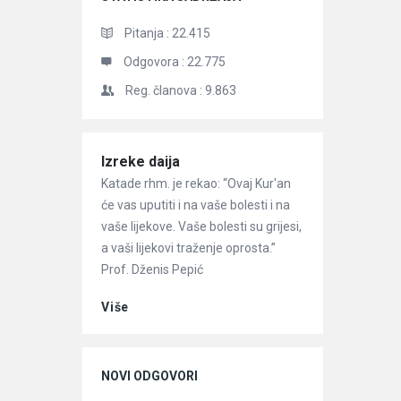
Pitanja :
22.415
Odgovora :
22.775
Reg. članova :
9.863
Članci
Izreke daija
Katade rhm. je rekao: “Ovaj Kur'an
će vas uputiti i na vaše bolesti i na
vaše lijekove. Vaše bolesti su grijesi,
a vaši lijekovi traženje oprosta.”
Prof. Dženis Pepić
Više
NOVI ODGOVORI