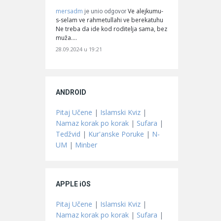
mersadm
Ve alejkumu-
je unio odgovor
s-selam ve rahmetullahi ve berekatuhu
Ne treba da ide kod roditelja sama, bez
muža.…
28.09.2024 u 19:21
ANDROID
Pitaj Učene
|
Islamski Kviz
|
Namaz korak po korak
|
Sufara
|
Tedžvid
|
Kur'anske Poruke
|
N-
UM
|
Minber
APPLE iOS
Pitaj Učene
|
Islamski Kviz
|
Namaz korak po korak
|
Sufara
|