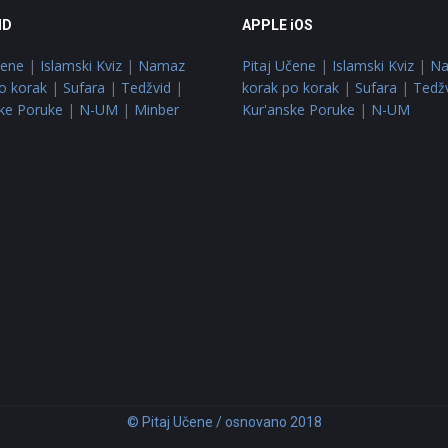
ID
APPLE iOS
čene
|
Islamski Kviz
|
Namaz
Pitaj Učene
|
Islamski Kviz
|
N
o korak
|
Sufara
|
Tedžvid
|
korak po korak
|
Sufara
|
Tedž
ke Poruke
|
N-UM
|
Minber
Kur'anske Poruke
|
N-UM
© Pitaj Učene / osnovano 2018