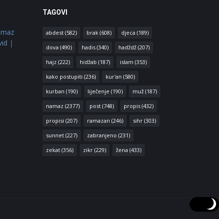
TAGOVI
amaz
abdest
(582)
brak
(608)
djeca
(189)
vid
|
dova
(490)
hadis
(340)
hadždž
(207)
hajz
(222)
hidžab
(187)
islam
(353)
kako postupiti
(236)
kur'an
(580)
kurban
(190)
liječenje
(190)
muž
(187)
namaz
(2377)
post
(748)
propis
(432)
propisi
(207)
ramazan
(246)
sihr
(303)
sunnet
(227)
zabranjeno
(231)
zekat
(356)
zikr
(229)
žena
(433)