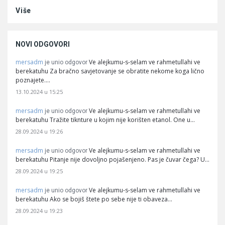
Više
NOVI ODGOVORI
mersadm
Ve alejkumu-s-selam ve rahmetullahi ve
je unio odgovor
berekatuhu Za bračno savjetovanje se obratite nekome koga lično
poznajete.…
13.10.2024 u 15:25
mersadm
Ve alejkumu-s-selam ve rahmetullahi ve
je unio odgovor
berekatuhu Tražite tiknture u kojim nije korišten etanol. One u…
28.09.2024 u 19:26
mersadm
Ve alejkumu-s-selam ve rahmetullahi ve
je unio odgovor
berekatuhu Pitanje nije dovoljno pojašenjeno. Pas je čuvar čega? U…
28.09.2024 u 19:25
mersadm
Ve alejkumu-s-selam ve rahmetullahi ve
je unio odgovor
berekatuhu Ako se bojiš štete po sebe nije ti obaveza…
28.09.2024 u 19:23