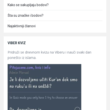
Kako se sakupljaju bodovi?
Šta su značke i bodovi?
Najaktivniji članovi
VIBER KVIZ
Pridruži se dnevnom kvizu na Viberu i nauči svaki dan
ponešto iz islama.