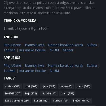
Cilj ove stranice je da prikupi i objavi odgovore na islamska
pitanja koje su dali islamski učenjaci sve četiri pravne škole-
mezheba...čitaj više u izborniku na linku Info.
TEHNIČKA PODRŠKA
Email:
pitajucene@gmail.com
ANDROID
Pitaj Učene
|
Islamski Kviz
|
Namaz korak po korak
|
Sufara
|
Tedžvid
|
Kur'anske Poruke
|
N-UM
|
Minber
APPLE iOS
Pitaj Učene
|
Islamski Kviz
|
Namaz korak po korak
|
Sufara
|
Tedžvid
|
Kur'anske Poruke
|
N-UM
TAGOVI
abdest
(582)
brak
(608)
djeca
(189)
dova
(490)
hadis
(340)
hadždž
(207)
hajz
(222)
hidžab
(187)
islam
(353)
kako postupiti
(236)
kur'an
(580)
kurban
(190)
liječenje
(190)