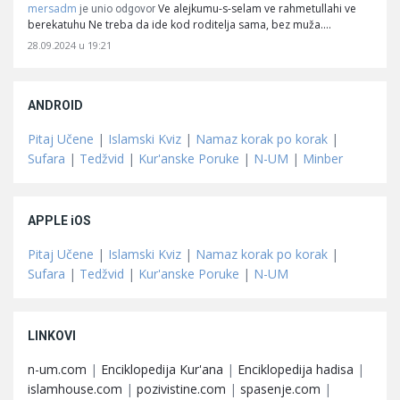
mersadm
Ve alejkumu-s-selam ve rahmetullahi ve
je unio odgovor
berekatuhu Ne treba da ide kod roditelja sama, bez muža.…
28.09.2024 u 19:21
ANDROID
Pitaj Učene
|
Islamski Kviz
|
Namaz korak po korak
|
Sufara
|
Tedžvid
|
Kur'anske Poruke
|
N-UM
|
Minber
APPLE iOS
Pitaj Učene
|
Islamski Kviz
|
Namaz korak po korak
|
Sufara
|
Tedžvid
|
Kur'anske Poruke
|
N-UM
LINKOVI
n-um.com
|
Enciklopedija Kur'ana
|
Enciklopedija hadisa
|
islamhouse.com
|
pozivistine.com
|
spasenje.com
|