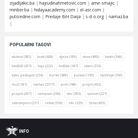
zijadljakic.ba
|
hajrudinahmetovic.com
|
amir-smajic
|
minber.ba
|
hidayaacademy.com
|
el-asr.com
|
putsredine.com
|
Predaje BiH Daija
|
s-d-o.org
|
namaz.ba
|
POPULARNI TAGOVI
abdest
(582)
brak
(608)
djeca
(189)
dova
(490)
hadis
(340)
hadždž
(207)
hajz
(222)
hidžab
(187)
islam
(353)
kako postupiti
(236)
kur'an
(580)
kurban
(190)
liječenje
(190)
muž
(187)
namaz
(2377)
post
(748)
propis
(432)
propisi
(207)
ramazan
(246)
sihr
(303)
sunnet
(227)
zabranjeno
(231)
zekat
(356)
zikr
(229)
žena
(433)
Footer
O
INFO