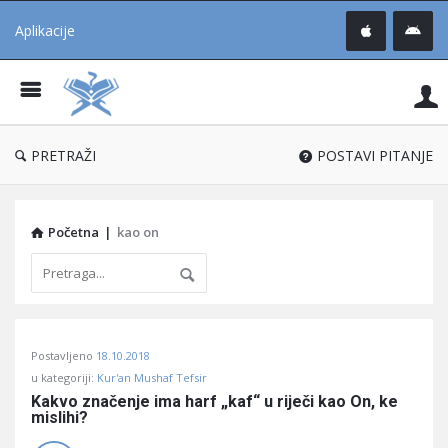
Aplikacije
Pit
Uč
®
PRETRAŽI
POSTAVI PITANJE
Početna
|
kao on
Pitaj
Postavljeno
18.10.2018
Učene
u kategoriji:
Kur'an Mushaf Tefsir
®
Kakvo značenje ima harf „kaf“ u riječi kao On, ke 
mislihi?
Latest