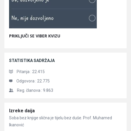
PRIKLJUČI SE VIBER KVIZU
STATISTIKA SADRŽAJA
Pitanja :
22.415
Odgovora :
22.775
Reg. članova :
9.863
Članci
Izreke daija
Soba bez knjige slična je tijelu bez duše. Prof. Muhamed
Ikanović