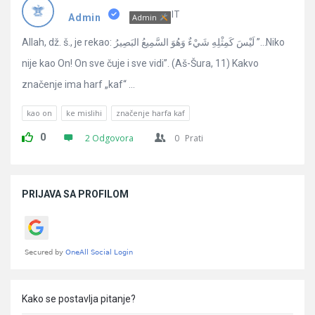
Pitanja
IT
Admin
Admin
Allah, dž. š., je rekao: لَيْسَ كَمِثْلِهِ شَيْءٌ وَهُوَ السَّمِيعُ البَصِيرُ ”…Niko
nije kao On! On sve čuje i sve vidi”. (Aš-Šura, 11) Kakvo
značenje ima harf „kaf“ ...
kao on
ke mislihi
značenje harfa kaf
0
2 Odgovora
0
Prati
Sidebar
PRIJAVA SA PROFILOM
Kako se postavlja pitanje?