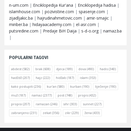
n-um.com
|
Enciklopedija Kur'ana
|
Enciklopedija hadisa
|
islamhouse.com
|
pozivistine.com
|
spasenje.com
|
zijadljakic.ba
|
hajrudinahmetovic.com
|
amir-smajic
|
minber.ba
|
hidayaacademy.com
|
el-asr.com
|
putsredine.com
|
Predaje BiH Daija
|
s-d-o.org
|
namaz.ba
|
POPULARNI TAGOVI
abdest
(582)
brak
(608)
djeca
(189)
dova
(490)
hadis
(340)
hadždž
(207)
hajz
(222)
hidžab
(187)
islam
(353)
kako postupiti
(236)
kur'an
(580)
kurban
(190)
liječenje
(190)
muž
(187)
namaz
(2377)
post
(748)
propis
(432)
propisi
(207)
ramazan
(246)
sihr
(303)
sunnet
(227)
zabranjeno
(231)
zekat
(356)
zikr
(229)
žena
(433)