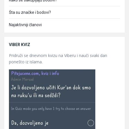
Kako se sakupljaju bodovi?
Šta su značke i bodovi?
Najaktivniji članovi
VIBER KVIZ
Pridruži se dnevnom kvizu na Viberu i nauči svaki dan
ponešto iz islama.