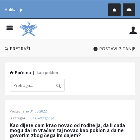
Aplikacije
Pit
Uč
®
PRETRAŽI
POSTAVI PITANJE
Početna
|
kao poklon
Pitaj
Postavljeno
31.05.2022
Učene
u kategoriji:
Bez kategorije
®
Kao dijete sam krao novac od roditelja, da li sada 
mogu da im vraćam taj novac kao poklon a da ne 
Latest
govorim zbog čega im dajem?