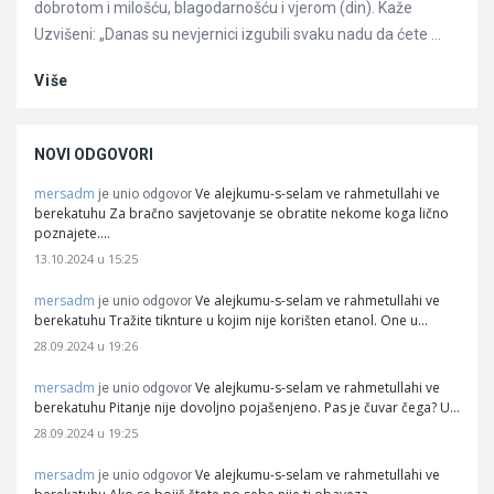
dobrotom i milošću, blagodarnošću i vjerom (din). Kaže
Uzvišeni: „Danas su nevjernici izgubili svaku nadu da ćete ...
Više
NOVI ODGOVORI
mersadm
Ve alejkumu-s-selam ve rahmetullahi ve
je unio odgovor
berekatuhu Za bračno savjetovanje se obratite nekome koga lično
poznajete.…
13.10.2024 u 15:25
mersadm
Ve alejkumu-s-selam ve rahmetullahi ve
je unio odgovor
berekatuhu Tražite tiknture u kojim nije korišten etanol. One u…
28.09.2024 u 19:26
mersadm
Ve alejkumu-s-selam ve rahmetullahi ve
je unio odgovor
berekatuhu Pitanje nije dovoljno pojašenjeno. Pas je čuvar čega? U…
28.09.2024 u 19:25
mersadm
Ve alejkumu-s-selam ve rahmetullahi ve
je unio odgovor