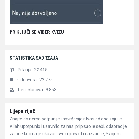
PRIKLJUČI SE VIBER KVIZU
STATISTIKA SADRŽAJA
Pitanja :
22.415
Odgovora :
22.775
Reg. članova :
9.863
Članci
Lijepa riječ
Znajte da nema potpunije i savršenije stvari od one koju je
Allah upotpunio i usavršio za nas, pripisao je sebi, odabrao je
za one kojima je ukazao svoju počast i nazvao je, Svojom