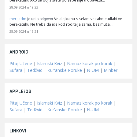
berekatuhu Ako se bojiš štete po sebe nije ti obaveza…
28.09.2024 u 19:23
mersadm
Ve alejkumu-s-selam ve rahmetullahi ve
je unio odgovor
berekatuhu Ne treba da ide kod roditelja sama, bez muža.…
28.09.2024 u 19:21
ANDROID
Pitaj Učene
|
Islamski Kviz
|
Namaz korak po korak
|
Sufara
|
Tedžvid
|
Kur'anske Poruke
|
N-UM
|
Minber
APPLE iOS
Pitaj Učene
|
Islamski Kviz
|
Namaz korak po korak
|
Sufara
|
Tedžvid
|
Kur'anske Poruke
|
N-UM
LINKOVI