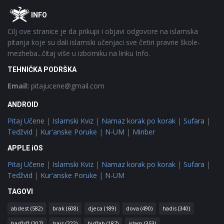
Footer
O
INFO
Cilj ove stranice je da prikupi i objavi odgovore na islamska
pitanja koje su dali islamski učenjaci sve četiri pravne škole-
mezheba...čitaj više u izborniku na linku Info.
TEHNIČKA PODRŠKA
Email:
pitajucene@gmail.com
ANDROID
Pitaj Učene
|
Islamski Kviz
|
Namaz korak po korak
|
Sufara
|
Tedžvid
|
Kur'anske Poruke
|
N-UM
|
Minber
APPLE iOS
Pitaj Učene
|
Islamski Kviz
|
Namaz korak po korak
|
Sufara
|
Tedžvid
|
Kur'anske Poruke
|
N-UM
TAGOVI
abdest
(582)
brak
(608)
djeca
(189)
dova
(490)
hadis
(340)
hadždž
(207)
hajz
(222)
hidžab
(187)
islam
(353)