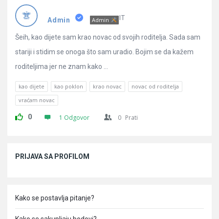
Pitanja
IT
Admin
Admin
Šeih, kao dijete sam krao novac od svojih roditelja. Sada sam
stariji i stidim se onoga što sam uradio. Bojim se da kažem
roditeljima jer ne znam kako ...
kao dijete
kao poklon
krao novac
novac od roditelja
vraćam novac
0
1 Odgovor
0
Prati
Sidebar
PRIJAVA SA PROFILOM
Kako se postavlja pitanje?