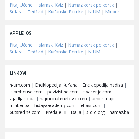
Pitaj Učene
|
Islamski Kviz
|
Namaz korak po korak
|
Sufara
|
Tedžvid
|
Kur'anske Poruke
|
N-UM
|
Minber
APPLE iOS
Pitaj Učene
|
Islamski Kviz
|
Namaz korak po korak
|
Sufara
|
Tedžvid
|
Kur'anske Poruke
|
N-UM
LINKOVI
n-um.com
|
Enciklopedija Kur'ana
|
Enciklopedija hadisa
|
islamhouse.com
|
pozivistine.com
|
spasenje.com
|
zijadljakic.ba
|
hajrudinahmetovic.com
|
amir-smajic
|
minber.ba
|
hidayaacademy.com
|
el-asr.com
|
putsredine.com
|
Predaje BiH Daija
|
s-d-o.org
|
namaz.ba
|