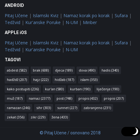
ANDROID
Pitaj Učene
|
Islamski Kviz
|
Namaz korak po korak
|
Sufara
|
Tedžvid
|
Kur'anske Poruke
|
N-UM
|
Minber
APPLE iOS
Pitaj Učene
|
Islamski Kviz
|
Namaz korak po korak
|
Sufara
|
Tedžvid
|
Kur'anske Poruke
|
N-UM
TAGOVI
abdest
(582)
brak
(608)
djeca
(189)
dova
(490)
hadis
(340)
hadždž
(207)
hajz
(222)
hidžab
(187)
islam
(353)
kako postupiti
(236)
kur'an
(580)
kurban
(190)
liječenje
(190)
muž
(187)
namaz
(2377)
post
(748)
propis
(432)
propisi
(207)
ramazan
(246)
sihr
(303)
sunnet
(227)
zabranjeno
(231)
zekat
(356)
zikr
(229)
žena
(433)
© Pitaj Učene / osnovano 2018