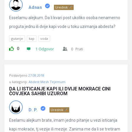
Pitanja
Adnan
Urednik
Esselamu alejkum. Da li kvari post ukoliko osoba nenamerno
proguta jednu ili dvije kapi vode u toku uzimanja abdesta?
gutanje
kap
voda
0
1 Odgovor
0
Prati
Postavljeno
27.08.2018
u kategoriji:
Abdest Mesh Tejemum
DA LI ISTICANJE KAPI ILI DVIJE MOKRAĆE ČINI 
ČOVJEKA SAHIBI UZUROM
D. P.
Urednik
Eselamu alejkum brate, imam jedno pitanje u vezi isticanja
kapi mokraće, tj.vezije ili mezije. Zanima me da li se tretiram