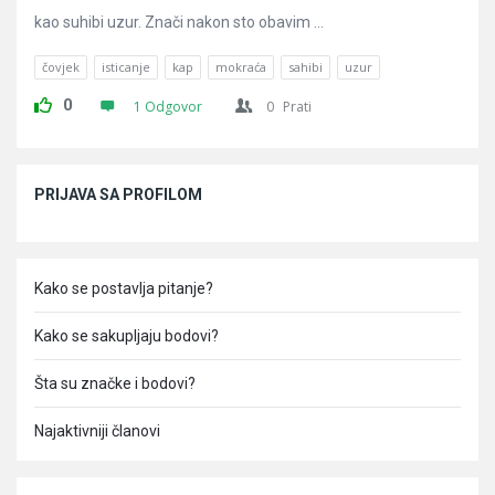
kao suhibi uzur. Znači nakon sto obavim ...
čovjek
isticanje
kap
mokraća
sahibi
uzur
0
1 Odgovor
0
Prati
Sidebar
PRIJAVA SA PROFILOM
Kako se postavlja pitanje?
Kako se sakupljaju bodovi?
Šta su značke i bodovi?
Najaktivniji članovi