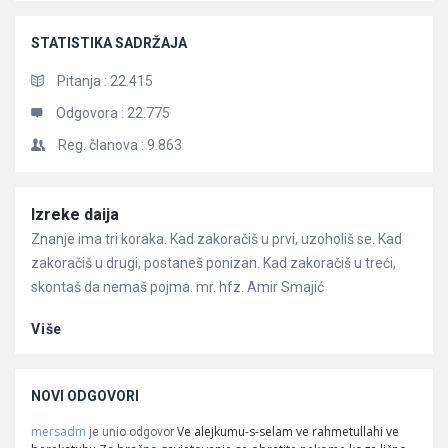
STATISTIKA SADRŽAJA
Pitanja :
22.415
Odgovora :
22.775
Reg. članova :
9.863
Članci
Izreke daija
Znanje ima tri koraka. Kad zakoračiš u prvi, uzoholiš se. Kad
zakoračiš u drugi, postaneš ponizan. Kad zakoračiš u treći,
skontaš da nemaš pojma. mr. hfz. Amir Smajić
Više
NOVI ODGOVORI
mersadm
Ve alejkumu-s-selam ve rahmetullahi ve
je unio odgovor