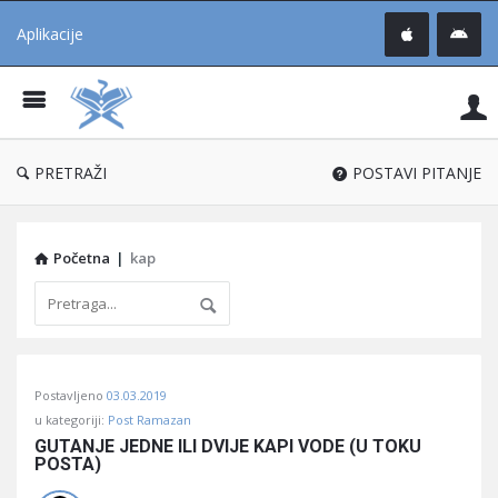
Aplikacije
Pit
Uč
®
PRETRAŽI
POSTAVI PITANJE
Početna
|
kap
Pitaj
Postavljeno
03.03.2019
Učene
u kategoriji:
Post Ramazan
®
GUTANJE JEDNE ILI DVIJE KAPI VODE (U TOKU 
POSTA)
Latest