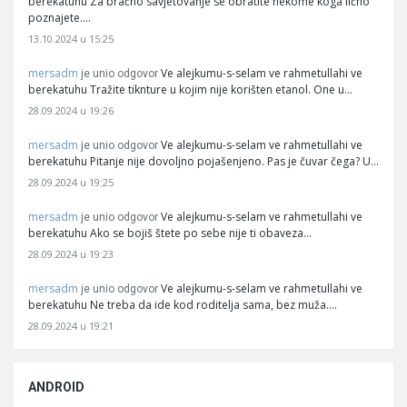
berekatuhu Za bračno savjetovanje se obratite nekome koga lično
poznajete.…
13.10.2024 u 15:25
mersadm
Ve alejkumu-s-selam ve rahmetullahi ve
je unio odgovor
berekatuhu Tražite tiknture u kojim nije korišten etanol. One u…
28.09.2024 u 19:26
mersadm
Ve alejkumu-s-selam ve rahmetullahi ve
je unio odgovor
berekatuhu Pitanje nije dovoljno pojašenjeno. Pas je čuvar čega? U…
28.09.2024 u 19:25
mersadm
Ve alejkumu-s-selam ve rahmetullahi ve
je unio odgovor
berekatuhu Ako se bojiš štete po sebe nije ti obaveza…
28.09.2024 u 19:23
mersadm
Ve alejkumu-s-selam ve rahmetullahi ve
je unio odgovor
berekatuhu Ne treba da ide kod roditelja sama, bez muža.…
28.09.2024 u 19:21
ANDROID