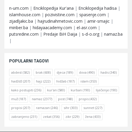
n-um.com
|
Enciklopedija Kur'ana
|
Enciklopedija hadisa
|
islamhouse.com
|
pozivistine.com
|
spasenje.com
|
zijadljakic.ba
|
hajrudinahmetovic.com
|
amir-smajic
|
minber.ba
|
hidayaacademy.com
|
el-asr.com
|
putsredine.com
|
Predaje BiH Daija
|
s-d-o.org
|
namaz.ba
|
POPULARNI TAGOVI
abdest
(582)
brak
(608)
djeca
(189)
dova
(490)
hadis
(340)
hadždž
(207)
hajz
(222)
hidžab
(187)
islam
(353)
kako postupiti
(236)
kur'an
(580)
kurban
(190)
liječenje
(190)
muž
(187)
namaz
(2377)
post
(748)
propis
(432)
propisi
(207)
ramazan
(246)
sihr
(303)
sunnet
(227)
zabranjeno
(231)
zekat
(356)
zikr
(229)
žena
(433)