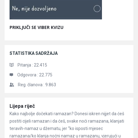
PRIKLJUČI SE VIBER KVIZU
STATISTIKA SADRŽAJA
Pitanja :
22.415
Odgovora :
22.775
Reg. članova :
9.863
Članci
Lijepa riječ
Kako najbolje dočekati ramazan? Donesi iskren nijjet da ćeš
postiti cijeli ramazan i da ćeš, svake noći ramazana, klanjati
teravih-namaz u džematu, jer “ko isposti mjesec
ramazana/ko klanja noćni namaz u ramazanu, vjerujući u