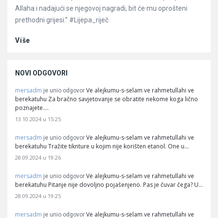
Allaha i nadajući se njegovoj nagradi, bit će mu oprošteni
prethodni grijesi.” #Lijepa_riječ
Više
NOVI ODGOVORI
mersadm
Ve alejkumu-s-selam ve rahmetullahi ve
je unio odgovor
berekatuhu Za bračno savjetovanje se obratite nekome koga lično
poznajete.…
13.10.2024 u 15:25
mersadm
Ve alejkumu-s-selam ve rahmetullahi ve
je unio odgovor
berekatuhu Tražite tiknture u kojim nije korišten etanol. One u…
28.09.2024 u 19:26
mersadm
Ve alejkumu-s-selam ve rahmetullahi ve
je unio odgovor
berekatuhu Pitanje nije dovoljno pojašenjeno. Pas je čuvar čega? U…
28.09.2024 u 19:25
mersadm
Ve alejkumu-s-selam ve rahmetullahi ve
je unio odgovor