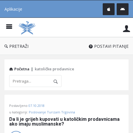
Aplikacije
Pit
Uč
®
PRETRAŽI
POSTAVI PITANJE
Početna
|
katoličke prodavnice
Pitaj
Postavljeno
07.10.2018
Učene
u kategoriji:
Poslovanje Turizam Trgovina
®
Da li je grijeh kupovati u katoličkim prodavnicama 
ako imaju muslimanske?
Latest