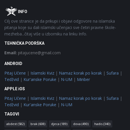
Footer
O
INFO
Cilj ove stranice je da prikupi i objavi odgovore na islamska
pitanja koje su dali islamski učenjaci sve četiri pravne škole-
mezheba...čitaj više u izborniku na linku Info.
TEHNIČKA PODRŠKA
Email:
pitajucene@gmail.com
ANDROID
Pitaj Učene
|
Islamski Kviz
|
Namaz korak po korak
|
Sufara
|
Tedžvid
|
Kur'anske Poruke
|
N-UM
|
Minber
APPLE iOS
Pitaj Učene
|
Islamski Kviz
|
Namaz korak po korak
|
Sufara
|
Tedžvid
|
Kur'anske Poruke
|
N-UM
TAGOVI
abdest
(582)
brak
(608)
djeca
(189)
dova
(490)
hadis
(340)