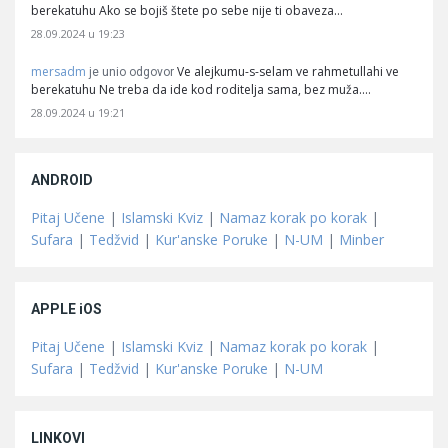
berekatuhu Ako se bojiš štete po sebe nije ti obaveza…
28.09.2024 u 19:23
mersadm
Ve alejkumu-s-selam ve rahmetullahi ve
je unio odgovor
berekatuhu Ne treba da ide kod roditelja sama, bez muža.…
28.09.2024 u 19:21
ANDROID
Pitaj Učene
|
Islamski Kviz
|
Namaz korak po korak
|
Sufara
|
Tedžvid
|
Kur'anske Poruke
|
N-UM
|
Minber
APPLE iOS
Pitaj Učene
|
Islamski Kviz
|
Namaz korak po korak
|
Sufara
|
Tedžvid
|
Kur'anske Poruke
|
N-UM
LINKOVI