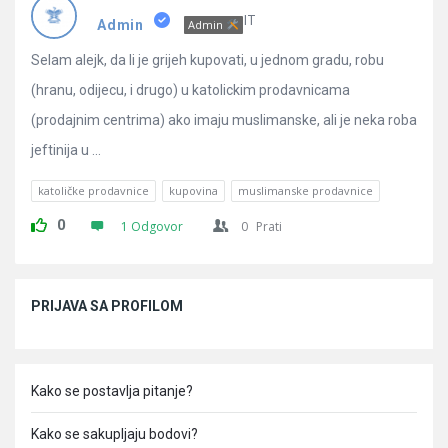
Pitanja
IT
Admin
Admin
Selam alejk, da li je grijeh kupovati, u jednom gradu, robu
(hranu, odijecu, i drugo) u katolickim prodavnicama
(prodajnim centrima) ako imaju muslimanske, ali je neka roba
jeftinija u ...
katoličke prodavnice
kupovina
muslimanske prodavnice
0
1 Odgovor
0
Prati
Sidebar
PRIJAVA SA PROFILOM
Kako se postavlja pitanje?
Kako se sakupljaju bodovi?