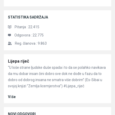
STATISTIKA SADRŽAJA
Pitanja :
22.415
Odgovora :
22.775
Reg. članova :
9.863
Članci
Lijepa riječ
“U loše strane ljudske duše spada i to da se polahko navikava
da mu dobar insan čini dobro sve dok ne dođe u fazu da to
dobro od dobrog insana ne smatra više dobrim” (Es-Sibai u
svojoj knjizi “Zemlja licemjerstva”) #Lijepa_riječ
Više
NOVI ODGOVORI