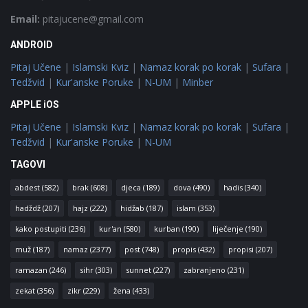
Email:
pitajucene@gmail.com
ANDROID
Pitaj Učene
|
Islamski Kviz
|
Namaz korak po korak
|
Sufara
|
Tedžvid
|
Kur'anske Poruke
|
N-UM
|
Minber
APPLE iOS
Pitaj Učene
|
Islamski Kviz
|
Namaz korak po korak
|
Sufara
|
Tedžvid
|
Kur'anske Poruke
|
N-UM
TAGOVI
abdest
(582)
brak
(608)
djeca
(189)
dova
(490)
hadis
(340)
hadždž
(207)
hajz
(222)
hidžab
(187)
islam
(353)
kako postupiti
(236)
kur'an
(580)
kurban
(190)
liječenje
(190)
muž
(187)
namaz
(2377)
post
(748)
propis
(432)
propisi
(207)
ramazan
(246)
sihr
(303)
sunnet
(227)
zabranjeno
(231)
zekat
(356)
zikr
(229)
žena
(433)