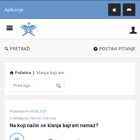
Aplikacije
Pit
Uč
®
PRETRAŽI
POSTAVI PITANJE
Početna
|
klanja bajram
Pitaj
Postavljeno
06.08.2020
Učene
u kategoriji:
Namaz Džamija
®
Na koji način se klanja bajram namaz?
Latest