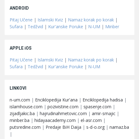
ANDROID
Pitaj Učene
|
Islamski Kviz
|
Namaz korak po korak
|
Sufara
|
Tedžvid
|
Kur'anske Poruke
|
N-UM
|
Minber
APPLE iOS
Pitaj Učene
|
Islamski Kviz
|
Namaz korak po korak
|
Sufara
|
Tedžvid
|
Kur'anske Poruke
|
N-UM
LINKOVI
n-um.com
|
Enciklopedija Kur'ana
|
Enciklopedija hadisa
|
islamhouse.com
|
pozivistine.com
|
spasenje.com
|
zijadljakic.ba
|
hajrudinahmetovic.com
|
amir-smajic
|
minber.ba
|
hidayaacademy.com
|
el-asr.com
|
putsredine.com
|
Predaje BiH Daija
|
s-d-o.org
|
namaz.ba
|