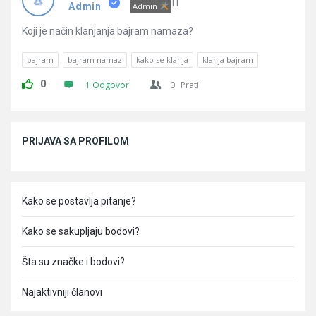
Pitanja
IT
Admin
Admin
Koji je način klanjanja bajram namaza?
bajram
bajram namaz
kako se klanja
klanja bajram
0
1 Odgovor
0
Prati
Sidebar
PRIJAVA SA PROFILOM
Kako se postavlja pitanje?
Kako se sakupljaju bodovi?
Šta su značke i bodovi?
Najaktivniji članovi