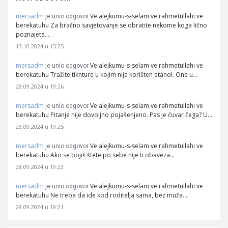
mersadm
Ve alejkumu-s-selam ve rahmetullahi ve
je unio odgovor
berekatuhu Za bračno savjetovanje se obratite nekome koga lično
poznajete.…
13.10.2024 u 15:25
mersadm
Ve alejkumu-s-selam ve rahmetullahi ve
je unio odgovor
berekatuhu Tražite tiknture u kojim nije korišten etanol. One u…
28.09.2024 u 19:26
mersadm
Ve alejkumu-s-selam ve rahmetullahi ve
je unio odgovor
berekatuhu Pitanje nije dovoljno pojašenjeno. Pas je čuvar čega? U…
28.09.2024 u 19:25
mersadm
Ve alejkumu-s-selam ve rahmetullahi ve
je unio odgovor
berekatuhu Ako se bojiš štete po sebe nije ti obaveza…
28.09.2024 u 19:23
mersadm
Ve alejkumu-s-selam ve rahmetullahi ve
je unio odgovor
berekatuhu Ne treba da ide kod roditelja sama, bez muža.…
28.09.2024 u 19:21