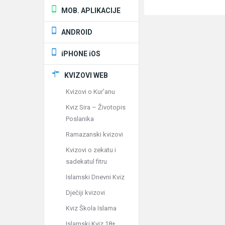
MOB. APLIKACIJE
ANDROID
iPHONE iOS
KVIZOVI WEB
Kvizovi o Kur'anu
Kviz Sira – Životopis
Poslanika
Ramazanski kvizovi
Kvizovi o zekatu i
sadekatul fitru
Islamski Dnevni Kviz
Dječiji kvizovi
Kviz Škola Islama
Islamski Kviz 18+