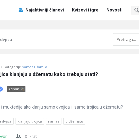
Pitaj
Pitaj
Najaktivniji članovi
Kvizovi i igre
Novosti
Učene
Učene
®
®
Navigacija
 dvjica
u kategoriji:
Namaz Džamija
ojica klanjaju u džematu kako trebaju stati?
Admin
 i muktedije ako klanju samo dvojica ili samo trojica u džematu?
u dvjica
klanjaju trojica
namaz
u džematu
ovor
0
Prati