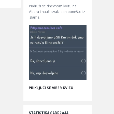
Pridruži se dnevnom kvizu na
Viberu i nauči svaki dan ponešto iz
islama.
PRIKLJUČI SE VIBER KVIZU
STATISTIKA SADRŽAJA