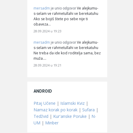
mersadm
Ve alejkumu-
je unio odgovor
s-selam ve rahmetullahi ve berekatuhu
Ako se bojiš štete po sebe nije ti
obaveza…
28.09.2024 u 19:23
mersadm
Ve alejkumu-
je unio odgovor
s-selam ve rahmetullahi ve berekatuhu
Ne treba da ide kod roditelja sama, bez
muža.…
28.09.2024 u 19:21
ANDROID
Pitaj Učene
|
Islamski Kviz
|
Namaz korak po korak
|
Sufara
|
Tedžvid
|
Kur'anske Poruke
|
N-
UM
|
Minber