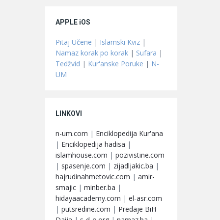
APPLE iOS
Pitaj Učene
|
Islamski Kviz
|
Namaz korak po korak
|
Sufara
|
Tedžvid
|
Kur'anske Poruke
|
N-
UM
LINKOVI
n-um.com
|
Enciklopedija Kur'ana
|
Enciklopedija hadisa
|
islamhouse.com
|
pozivistine.com
|
spasenje.com
|
zijadljakic.ba
|
hajrudinahmetovic.com
|
amir-
smajic
|
minber.ba
|
hidayaacademy.com
|
el-asr.com
|
putsredine.com
|
Predaje BiH
Daija
|
s-d-o.org
|
namaz.ba
|