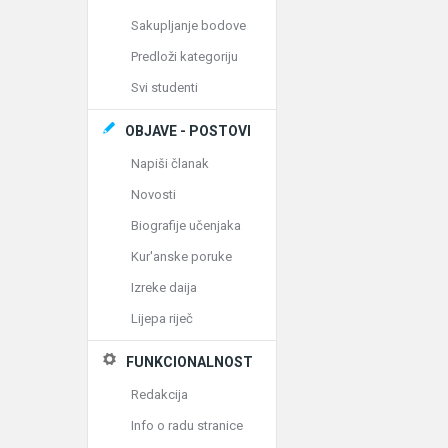
Sakupljanje bodove
Predloži kategoriju
Svi studenti
OBJAVE - POSTOVI
Napiši članak
Novosti
Biografije učenjaka
Kur'anske poruke
Izreke daija
Lijepa riječ
FUNKCIONALNOST
Redakcija
Info o radu stranice