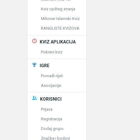
Kviz opšteg znanja
Milioner Islamski Kviz
RANGLISTE KVIZOVA
KVIZ APLIKACIJA
Pokreni kviz
IGRE
Pronađi riječ
Asocijacije
KORISNICI
Prijava
Registracija
Dodaj grupu
Značke i bodovi