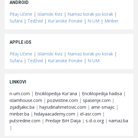
ANDROID
Pitaj Učene
|
Islamski Kviz
|
Namaz korak po korak
|
Sufara
|
Tedžvid
|
Kur'anske Poruke
|
N-UM
|
Minber
APPLE iOS
Pitaj Učene
|
Islamski Kviz
|
Namaz korak po korak
|
Sufara
|
Tedžvid
|
Kur'anske Poruke
|
N-UM
LINKOVI
n-um.com
|
Enciklopedija Kur'ana
|
Enciklopedija hadisa
|
islamhouse.com
|
pozivistine.com
|
spasenje.com
|
zijadljakic.ba
|
hajrudinahmetovic.com
|
amir-smajic
|
minber.ba
|
hidayaacademy.com
|
el-asr.com
|
putsredine.com
|
Predaje BiH Daija
|
s-d-o.org
|
namaz.ba
|