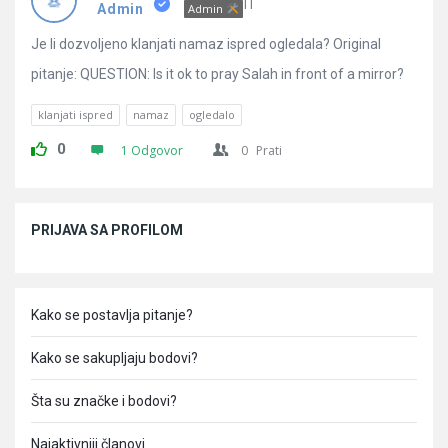
Pitanja
IT
Admin
Admin
Je li dozvoljeno klanjati namaz ispred ogledala? Original
pitanje: QUESTION: Is it ok to pray Salah in front of a mirror?
klanjati ispred
namaz
ogledalo
0
1 Odgovor
0
Prati
Sidebar
PRIJAVA SA PROFILOM
Kako se postavlja pitanje?
Kako se sakupljaju bodovi?
Šta su značke i bodovi?
Najaktivniji članovi