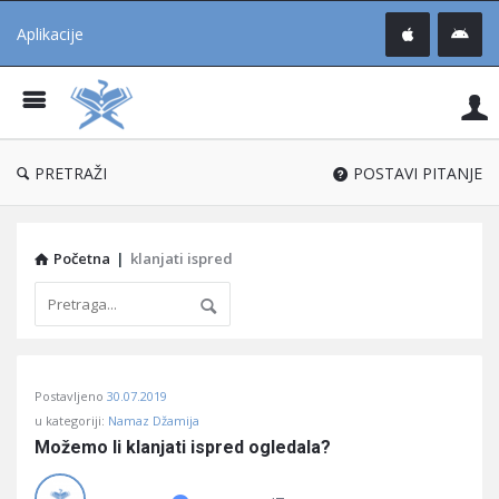
Aplikacije
Pit
Uč
®
PRETRAŽI
POSTAVI PITANJE
Početna
|
klanjati ispred
Pitaj
Postavljeno
30.07.2019
Učene
u kategoriji:
Namaz Džamija
®
Možemo li klanjati ispred ogledala?
Latest