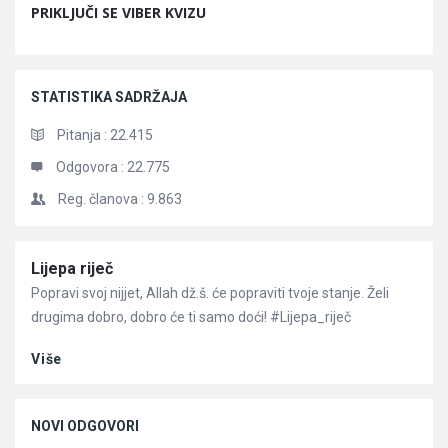
PRIKLJUČI SE VIBER KVIZU
STATISTIKA SADRŽAJA
Pitanja :
22.415
Odgovora :
22.775
Reg. članova :
9.863
Članci
Lijepa riječ
Popravi svoj nijjet, Allah dž.š. će popraviti tvoje stanje. Želi
drugima dobro, dobro će ti samo doći! #Lijepa_riječ
Više
NOVI ODGOVORI