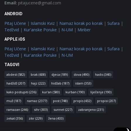
Email:
pitajucene@gmail.com
ANDROID
Pitaj Učene
|
Islamski Kviz
|
Namaz korak po korak
|
Sufara
|
Tedžvid
|
Kur'anske Poruke
|
N-UM
|
Minber
APPLE iOS
Pitaj Učene
|
Islamski Kviz
|
Namaz korak po korak
|
Sufara
|
Tedžvid
|
Kur'anske Poruke
|
N-UM
TAGOVI
abdest
(582)
brak
(608)
djeca
(189)
dova
(490)
hadis
(340)
hadždž
(207)
hajz
(222)
hidžab
(187)
islam
(353)
kako postupiti
(236)
kur'an
(580)
kurban
(190)
liječenje
(190)
muž
(187)
namaz
(2377)
post
(748)
propis
(432)
propisi
(207)
ramazan
(246)
sihr
(303)
sunnet
(227)
zabranjeno
(231)
zekat
(356)
zikr
(229)
žena
(433)