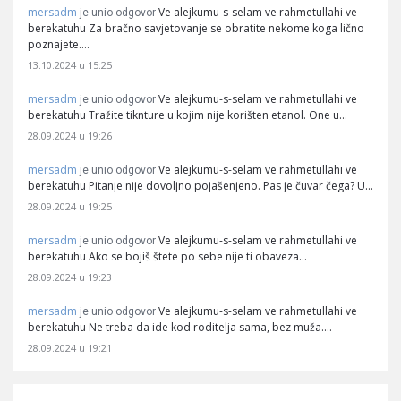
mersadm
Ve alejkumu-s-selam ve rahmetullahi ve
je unio odgovor
berekatuhu Za bračno savjetovanje se obratite nekome koga lično
poznajete.…
13.10.2024 u 15:25
mersadm
Ve alejkumu-s-selam ve rahmetullahi ve
je unio odgovor
berekatuhu Tražite tiknture u kojim nije korišten etanol. One u…
28.09.2024 u 19:26
mersadm
Ve alejkumu-s-selam ve rahmetullahi ve
je unio odgovor
berekatuhu Pitanje nije dovoljno pojašenjeno. Pas je čuvar čega? U…
28.09.2024 u 19:25
mersadm
Ve alejkumu-s-selam ve rahmetullahi ve
je unio odgovor
berekatuhu Ako se bojiš štete po sebe nije ti obaveza…
28.09.2024 u 19:23
mersadm
Ve alejkumu-s-selam ve rahmetullahi ve
je unio odgovor
berekatuhu Ne treba da ide kod roditelja sama, bez muža.…
28.09.2024 u 19:21